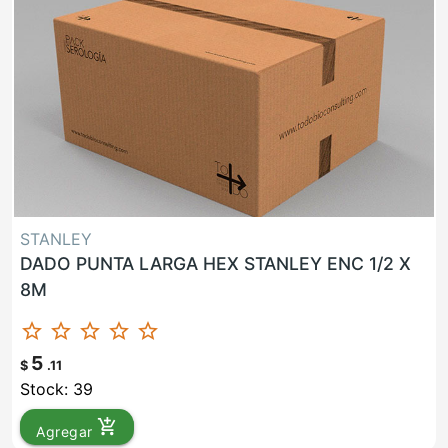
STANLEY
DADO PUNTA LARGA HEX STANLEY ENC 1/2 X
8M
star_border
star_border
star_border
star_border
star_border
5
$
.11
Stock: 39
add_shopping_cart
Agregar