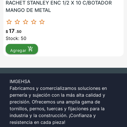
RACHET STANLEY ENC 1/2 X 10 C/BOTADOR
MANGO DE METAL
star_border
star_border
star_border
star_border
star_border
17
$
.50
Stock: 50
add_shopping_cart
Agregar
IMGEHSA
Fabricamos y comercializamos soluciones en
pernería y sujeción con la más alta calidad y
precisión. Ofrecemos una amplia gama de
tornillos, pernos, tuercas y fijaciones para la
industria y la construcción. ¡Confianza y
resistencia en cada pieza!