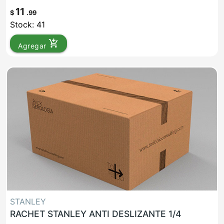
11
$
.99
Stock: 41
add_shopping_cart
Agregar
STANLEY
RACHET STANLEY ANTI DESLIZANTE 1/4