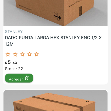
STANLEY
DADO PUNTA LARGA HEX STANLEY ENC 1/2 X
12M
star_border
star_border
star_border
star_border
star_border
5
$
.43
Stock: 22
add_shopping_cart
Agregar