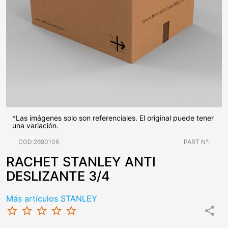
*Las imágenes solo son referenciales. El original puede tener
una variación.
COD:2690106
PART N°:
RACHET STANLEY ANTI
DESLIZANTE 3/4
Más artículos STANLEY
star_border
star_border
star_border
star_border
star_border
share