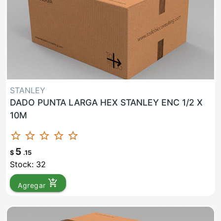
STANLEY
DADO PUNTA LARGA HEX STANLEY ENC 1/2 X
10M
star_border
star_border
star_border
star_border
star_border
5
$
.15
Stock: 32
add_shopping_cart
Agregar