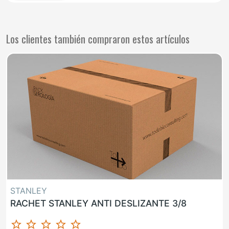
Los clientes también compraron estos artículos
STANLEY
RACHET STANLEY ANTI DESLIZANTE 3/8
star_border
star_border
star_border
star_border
star_border