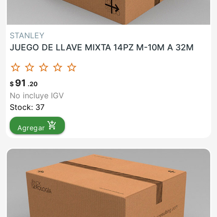
STANLEY
JUEGO DE LLAVE MIXTA 14PZ M-10M A 32M
star_border
star_border
star_border
star_border
star_border
91
$
.20
No incluye IGV
Stock: 37
add_shopping_cart
Agregar