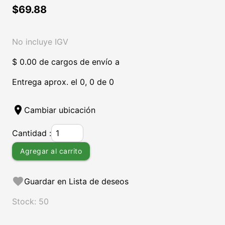
$69.88
No incluye IGV
$ 0.00 de cargos de envío a
Entrega aprox. el 0, 0 de 0
location_on
Cambiar ubicación
Cantidad :
Agregar al carrito
favorite
Guardar en Lista de deseos
Stock: 50