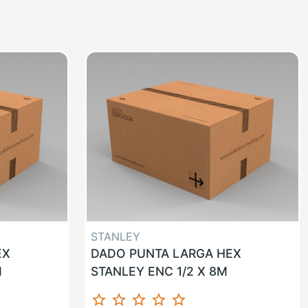
STANLEY
EX
DADO PUNTA LARGA HEX
M
STANLEY ENC 1/2 X 8M
star_border
star_border
star_border
star_border
star_border