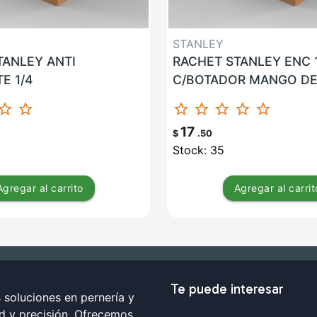
STANLEY
TANLEY ANTI
RACHET STANLEY ENC 1
E 1/4
C/BOTADOR MANGO DE
ar_border
star_border
star_border
star_border
star_border
star_border
star_border
17
$
.50
Stock: 35
Agregar
al carrito
Agregar
al carrit
Te puede interesar
soluciones en pernería y
ad y precisión. Ofrecemos