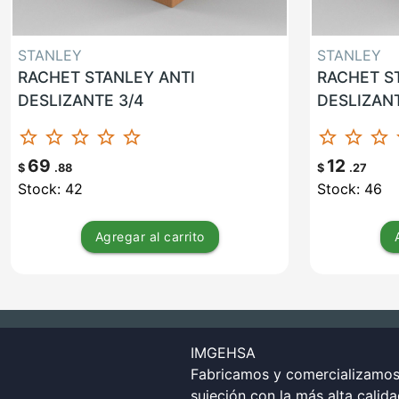
STANLEY
STANLEY
RACHET STANLEY ANTI
RACHET S
DESLIZANTE 3/4
DESLIZANT
star_border
star_border
star_border
star_border
star_border
star_border
star_border
star_border
st
69
12
$
.88
$
.27
Stock: 42
Stock: 46
Agregar
al carrito
IMGEHSA
Fabricamos y comercializamos 
sujeción con la más alta calid