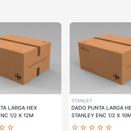
STANLEY
TA LARGA HEX
DADO PUNTA LARGA H
NC 1/2 X 12M
STANLEY ENC 1/2 X 10
ar_border
star_border
star_border
star_border
star_border
star_border
star_border