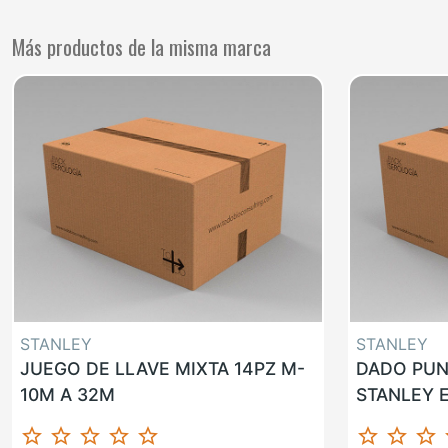
Más productos de la misma marca
STANLEY
STANLEY
JUEGO DE LLAVE MIXTA 14PZ M-
DADO PUN
10M A 32M
STANLEY E
star_border
star_border
star_border
star_border
star_border
star_border
star_border
star_border
st