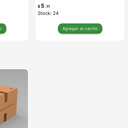
5
$
.11
Stock: 24
o
Agregar
al carrito