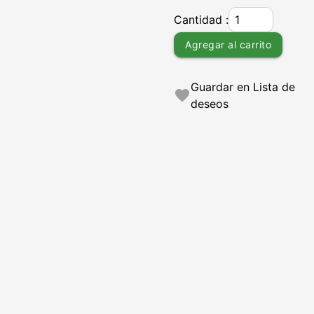
Cantidad :
Agregar al carrito
Guardar en Lista de
favorite
deseos