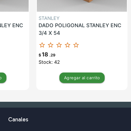
STANLEY
NLEY ENC
DADO POLIGONAL STANLEY ENC
3/4 X 54
star_border
star_border
star_border
star_border
star_border
18
$
.29
Stock: 42
o
Agregar
al carrito
Canales