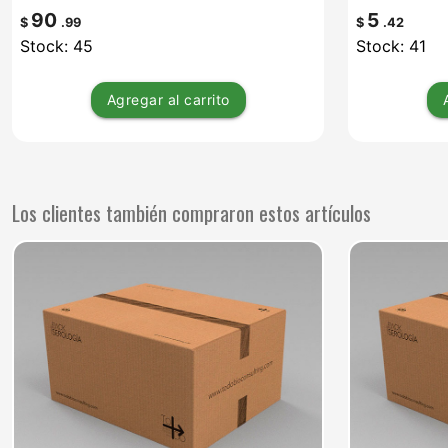
90
5
$
.99
$
.42
Stock: 45
Stock: 41
Agregar
al carrito
Los clientes también compraron estos artículos