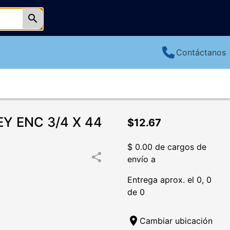
search
Contáctanos
Y ENC 3/4 X 44
$12.67
$ 0.00 de cargos de
share
envío a
Entrega aprox. el 0, 0
de 0
location_on
Cambiar ubicación