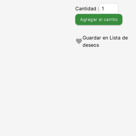
Cantidad :
Agregar al carrito
Guardar en Lista de
favorite
deseos