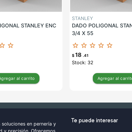
STANLEY
IGONAL STANLEY ENC
DADO POLIGONAL STA
3/4 X 55
ar_border
star_border
star_border
star_border
star_border
star_border
star_border
18
$
.41
Stock: 32
Agregar
al carrito
Agregar
al carrit
Te puede interesar
soluciones en pernería y
ad y precisión. Ofrecemos