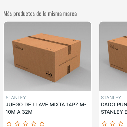
Más productos de la misma marca
STANLEY
STANLEY
JUEGO DE LLAVE MIXTA 14PZ M-
DADO PUN
10M A 32M
STANLEY E
star_border
star_border
star_border
star_border
star_border
star_border
star_border
star_border
st