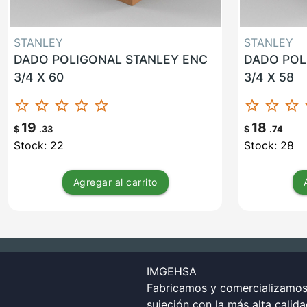
STANLEY
STANLEY
DADO POLIGONAL STANLEY ENC
DADO POL
3/4 X 60
3/4 X 58
star_border
star_border
star_border
star_border
star_border
star_border
star_border
star_border
st
19
18
$
.33
$
.74
Stock: 22
Stock: 28
Agregar
al carrito
IMGEHSA
Fabricamos y comercializamos 
sujeción con la más alta calid