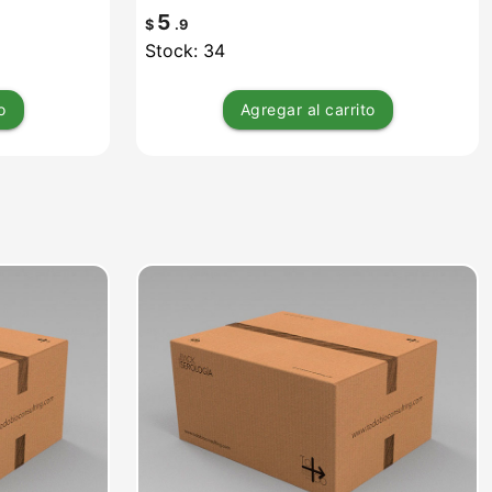
5
$
.9
Stock: 34
o
Agregar
al carrito