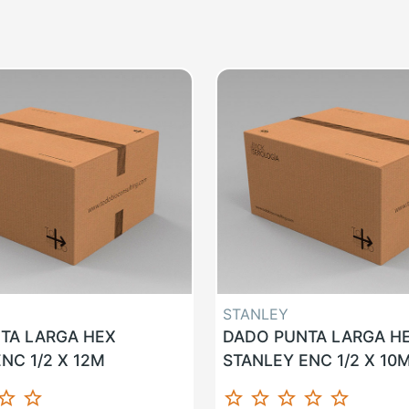
STANLEY
TA LARGA HEX
DADO PUNTA LARGA H
NC 1/2 X 12M
STANLEY ENC 1/2 X 10
ar_border
star_border
star_border
star_border
star_border
star_border
star_border