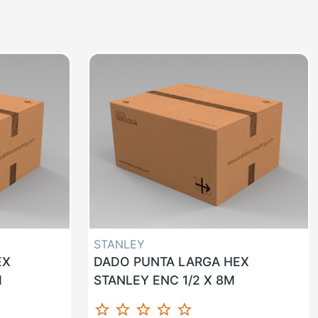
STANLEY
EX
DADO PUNTA LARGA HEX
M
STANLEY ENC 1/2 X 8M
star_border
star_border
star_border
star_border
star_border