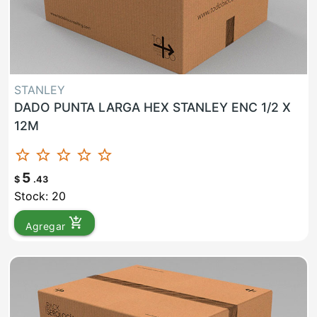
STANLEY
DADO PUNTA LARGA HEX STANLEY ENC 1/2 X
12M
star_border
star_border
star_border
star_border
star_border
5
$
.43
Stock: 20
add_shopping_cart
Agregar