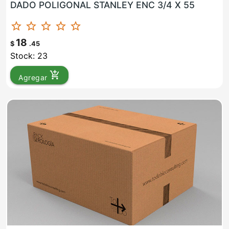
DADO POLIGONAL STANLEY ENC 3/4 X 55
star_border
star_border
star_border
star_border
star_border
18
$
.45
Stock: 23
add_shopping_cart
Agregar