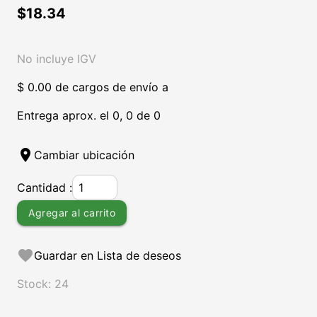
$18.34
No incluye IGV
$ 0.00 de cargos de envío a
Entrega aprox. el 0, 0 de 0
location_on
Cambiar ubicación
Cantidad :
Agregar al carrito
favorite
Guardar en Lista de deseos
Stock: 24