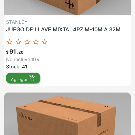
STANLEY
JUEGO DE LLAVE MIXTA 14PZ M-10M A 32M
star_border
star_border
star_border
star_border
star_border
91
$
.20
No incluye IGV
Stock: 41
add_shopping_cart
Agregar