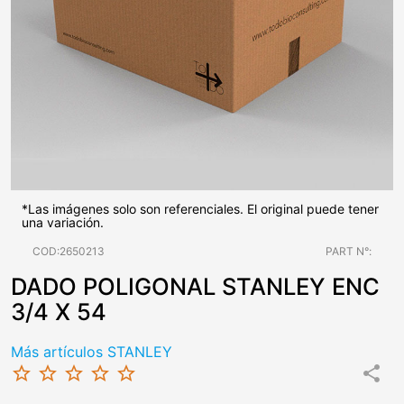
*Las imágenes solo son referenciales. El original puede tener
una variación.
COD:2650213
PART N°:
DADO POLIGONAL STANLEY ENC
3/4 X 54
Más artículos STANLEY
star_border
star_border
star_border
star_border
star_border
share