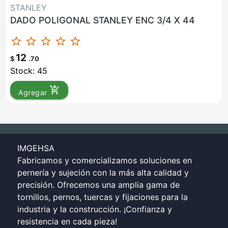
STANLEY
DADO POLIGONAL STANLEY ENC 3/4 X 44
star_border
star_border
star_border
star_border
star_border
12
$
.70
Stock: 45
add_shopping_cart
Agregar
IMGEHSA
Fabricamos y comercializamos soluciones en
pernería y sujeción con la más alta calidad y
precisión. Ofrecemos una amplia gama de
tornillos, pernos, tuercas y fijaciones para la
industria y la construcción. ¡Confianza y
resistencia en cada pieza!