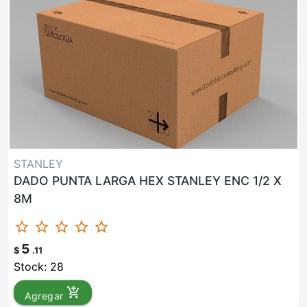
STANLEY
DADO PUNTA LARGA HEX STANLEY ENC 1/2 X
8M
star_border
star_border
star_border
star_border
star_border
5
$
.11
Stock: 28
add_shopping_cart
Agregar