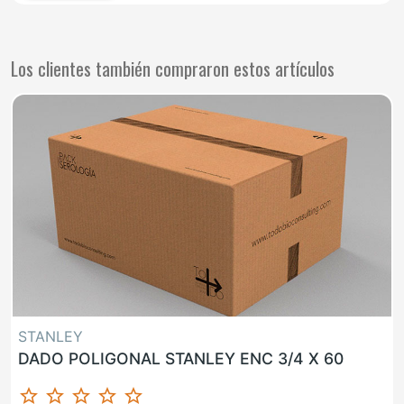
Los clientes también compraron estos artículos
STANLEY
DADO POLIGONAL STANLEY ENC 3/4 X 60
star_border
star_border
star_border
star_border
star_border