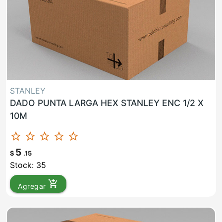
STANLEY
DADO PUNTA LARGA HEX STANLEY ENC 1/2 X
10M
star_border
star_border
star_border
star_border
star_border
5
$
.15
Stock: 35
add_shopping_cart
Agregar