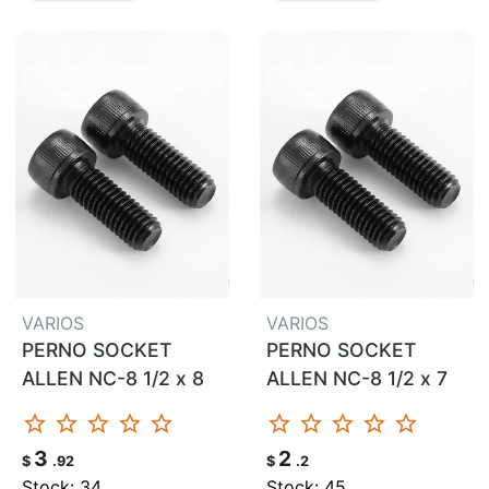
VARIOS
VARIOS
PERNO SOCKET
PERNO SOCKET
ALLEN NC-8 1/2 x 8
ALLEN NC-8 1/2 x 7
star_border
star_border
star_border
star_border
star_border
star_border
star_border
star_border
star_border
star_border
3
2
$
.92
$
.2
Stock: 34
Stock: 45