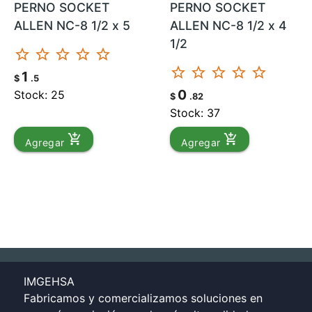
PERNO SOCKET
PERNO SOCKET
ALLEN NC-8 1/2 x 5
ALLEN NC-8 1/2 x 4
1/2
star_border
star_border
star_border
star_border
star_border
star_border
star_border
star_border
star_border
star_border
1
$
.5
0
Stock: 25
$
.82
Stock: 37
add_shopping_cart
add_shopping_cart
Agregar
Agregar
IMGEHSA
Fabricamos y comercializamos soluciones en