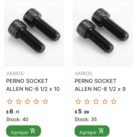
VARIOS
VARIOS
PERNO SOCKET
PERNO SOCKET
ALLEN NC-8 1/2 x 10
ALLEN NC-8 1/2 x 9
star_border
star_border
star_border
star_border
star_border
star_border
star_border
star_border
star_border
star_border
6
5
$
.11
$
.98
Stock: 40
Stock: 35
add_shopping_cart
add_shopping_cart
Agregar
Agregar