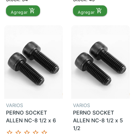
add_shopping_cart
add_shopping_cart
Agregar
Agregar
VARIOS
VARIOS
PERNO SOCKET
PERNO SOCKET
ALLEN NC-8 1/2 x 6
ALLEN NC-8 1/2 x 5
1/2
star_border
star_border
star_border
star_border
star_border