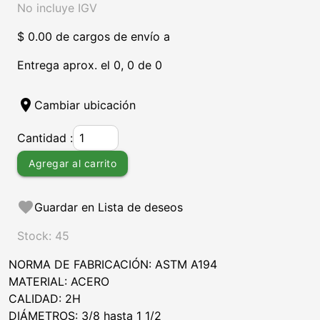
No incluye IGV
$ 0.00 de cargos de envío a
Entrega aprox. el 0, 0 de 0
location_on
Cambiar ubicación
Cantidad :
Agregar al carrito
favorite
Guardar en Lista de deseos
Stock: 45
NORMA DE FABRICACIÓN: ASTM A194
MATERIAL: ACERO
CALIDAD: 2H
DIÁMETROS: 3/8 hasta 1 1/2