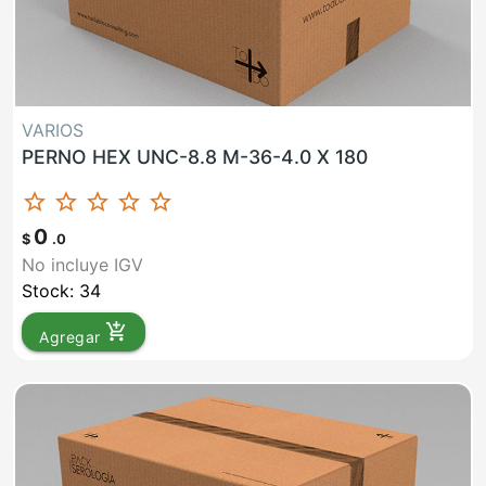
VARIOS
PERNO HEX UNC-8.8 M-36-4.0 X 180
star_border
star_border
star_border
star_border
star_border
0
$
.0
No incluye IGV
Stock: 34
add_shopping_cart
Agregar