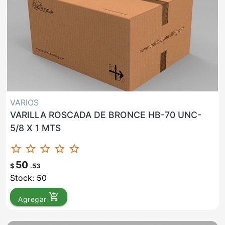
VARIOS
VARILLA ROSCADA DE BRONCE HB-70 UNC-
5/8 X 1 MTS
star_border
star_border
star_border
star_border
star_border
50
$
.53
Stock: 50
add_shopping_cart
Agregar