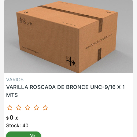
VARIOS
VARILLA ROSCADA DE BRONCE UNC-9/16 X 1
MTS
star_border
star_border
star_border
star_border
star_border
0
$
.0
Stock: 40
add_shopping_cart