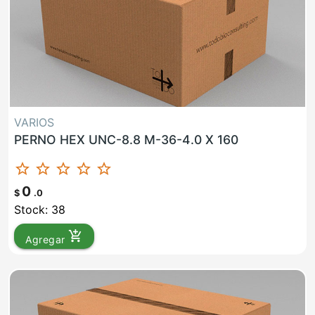
VARIOS
PERNO HEX UNC-8.8 M-36-4.0 X 160
star_border
star_border
star_border
star_border
star_border
0
$
.0
Stock: 38
add_shopping_cart
Agregar