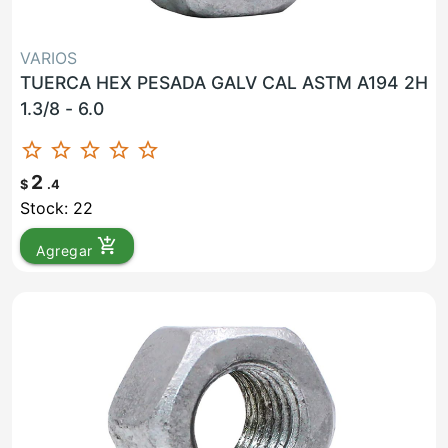
VARIOS
TUERCA HEX PESADA GALV CAL ASTM A194 2H
1.3/8 - 6.0
star_border
star_border
star_border
star_border
star_border
2
$
.4
Stock: 22
add_shopping_cart
Agregar