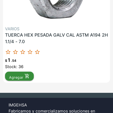
VARIOS
TUERCA HEX PESADA GALV CAL ASTM A194 2H
1.1/4 - 7.0
star_border
star_border
star_border
star_border
star_border
1
$
.54
Stock: 36
add_shopping_cart
Agregar
IMGEHSA
Fabricamos y comercializamos soluciones en