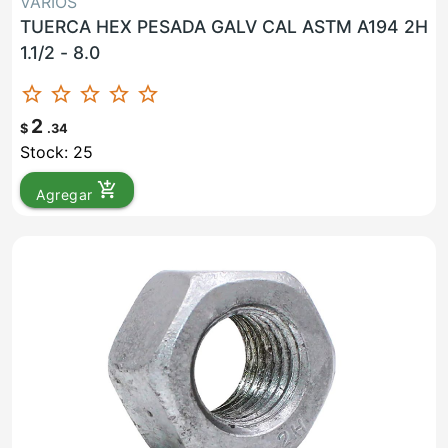
VARIOS
TUERCA HEX PESADA GALV CAL ASTM A194 2H
1.1/2 - 8.0
star_border
star_border
star_border
star_border
star_border
2
$
.34
Stock: 25
add_shopping_cart
Agregar