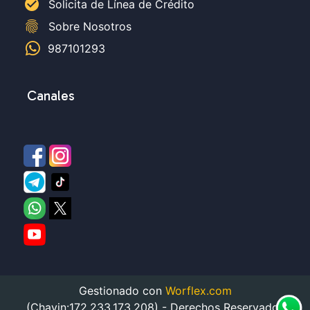
check_circle
Solicita de Línea de Crédito
fingerprint
Sobre Nosotros
987101293
Canales
Gestionado con
Worflex.com
(Chavin:172.233.173.208) - Derechos Reservados