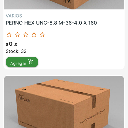
VARIOS
PERNO HEX UNC-8.8 M-36-4.0 X 160
star_border
star_border
star_border
star_border
star_border
0
$
.0
Stock: 32
add_shopping_cart
Agregar