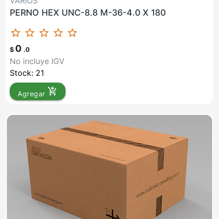
VARIOS
PERNO HEX UNC-8.8 M-36-4.0 X 180
star_border
star_border
star_border
star_border
star_border
0
$
.0
No incluye IGV
Stock: 21
add_shopping_cart
Agregar