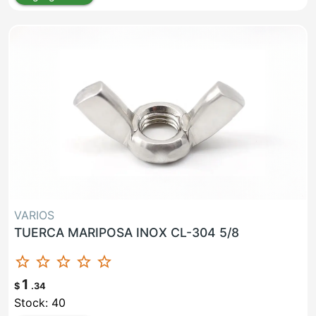
VARIOS
TUERCA MARIPOSA INOX CL-304 5/8
star_border
star_border
star_border
star_border
star_border
1
$
.34
Stock: 40