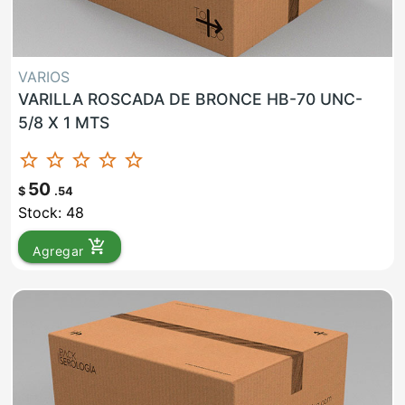
VARIOS
VARILLA ROSCADA DE BRONCE HB-70 UNC-
5/8 X 1 MTS
star_border
star_border
star_border
star_border
star_border
50
$
.54
Stock: 48
add_shopping_cart
Agregar