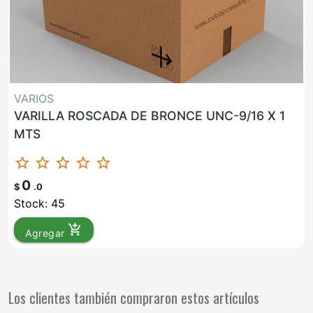
VARIOS
VARILLA ROSCADA DE BRONCE UNC-9/16 X 1
MTS
star_border
star_border
star_border
star_border
star_border
0
$
.0
Stock: 45
add_shopping_cart
Agregar
Los clientes también compraron estos artículos