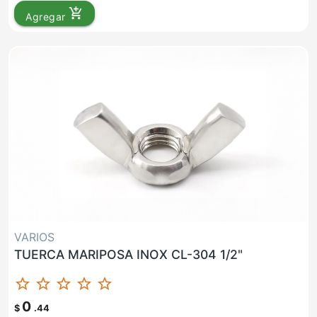
add_shopping_cart
Agregar
VARIOS
TUERCA MARIPOSA INOX CL-304 1/2"
star_border
star_border
star_border
star_border
star_border
0
$
.44