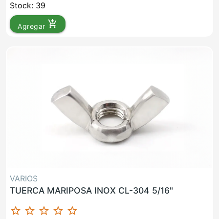
Stock: 39
add_shopping_cart
Agregar
VARIOS
TUERCA MARIPOSA INOX CL-304 5/16"
star_border
star_border
star_border
star_border
star_border