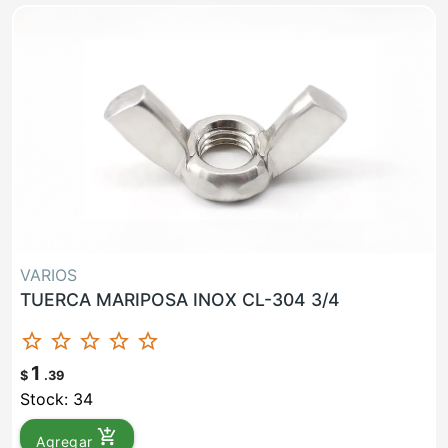
VARIOS
TUERCA MARIPOSA INOX CL-304 3/4
star_border
star_border
star_border
star_border
star_border
1
$
.39
Stock: 34
add_shopping_cart
Agregar