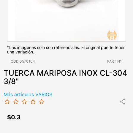
*Las imágenes solo son referenciales. El original puede tener
una variación.
COD:0570104
PART N°:
TUERCA MARIPOSA INOX CL-304
3/8"
Más artículos VARIOS
star_border
star_border
star_border
star_border
star_border
share
$0.3