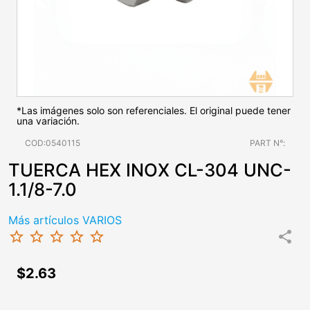
*Las imágenes solo son referenciales. El original puede tener
una variación.
COD:0540115
PART N°:
TUERCA HEX INOX CL-304 UNC-
1.1/8-7.0
Más artículos VARIOS
star_border
star_border
star_border
star_border
star_border
share
$2.63