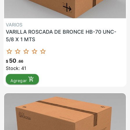
VARIOS
VARILLA ROSCADA DE BRONCE HB-70 UNC-
5/8 X 1 MTS
star_border
star_border
star_border
star_border
star_border
50
$
.66
Stock: 41
add_shopping_cart
Agregar