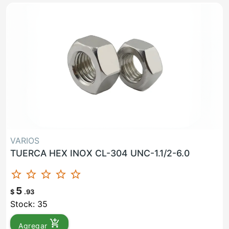
VARIOS
TUERCA HEX INOX CL-304 UNC-1.1/2-6.0
star_border
star_border
star_border
star_border
star_border
5
$
.93
Stock: 35
add_shopping_cart
Agregar