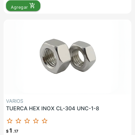
add_shopping_cart
Agregar
VARIOS
TUERCA HEX INOX CL-304 UNC-1-8
star_border
star_border
star_border
star_border
star_border
1
$
.17