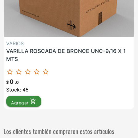
VARIOS
VARILLA ROSCADA DE BRONCE UNC-9/16 X 1
MTS
star_border
star_border
star_border
star_border
star_border
0
$
.0
Stock: 45
add_shopping_cart
Agregar
Los clientes también compraron estos artículos