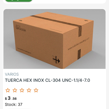
VARIOS
TUERCA HEX INOX CL-304 UNC-1.1/4-7.0
star_border
star_border
star_border
star_border
star_border
3
$
.56
Stock: 37