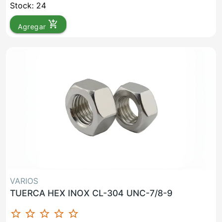
Stock: 24
add_shopping_cart
Agregar
VARIOS
TUERCA HEX INOX CL-304 UNC-7/8-9
star_border
star_border
star_border
star_border
star_border