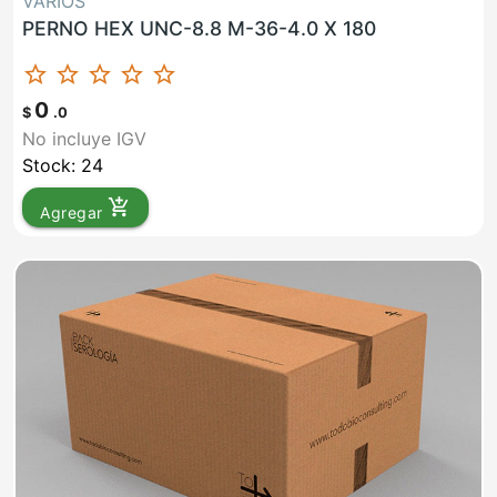
VARIOS
PERNO HEX UNC-8.8 M-36-4.0 X 180
star_border
star_border
star_border
star_border
star_border
0
$
.0
No incluye IGV
Stock: 24
add_shopping_cart
Agregar