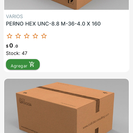
VARIOS
PERNO HEX UNC-8.8 M-36-4.0 X 160
star_border
star_border
star_border
star_border
star_border
0
$
.0
Stock: 47
add_shopping_cart
Agregar