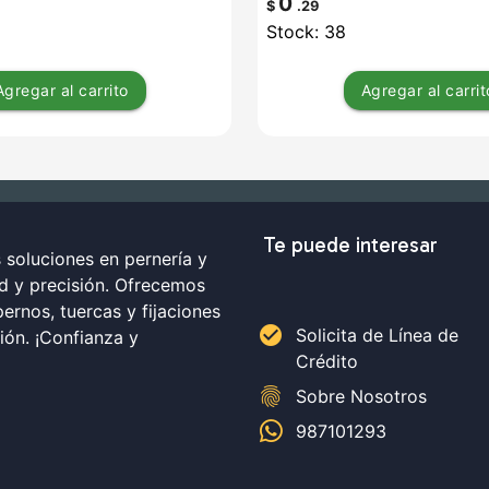
0
$
.29
Stock: 38
Agregar
al carrito
Agregar
al carrit
Te puede interesar
soluciones en pernería y
ad y precisión. Ofrecemos
ernos, tuercas y fijaciones
check_circle
Solicita de Línea de
ción. ¡Confianza y
Crédito
fingerprint
Sobre Nosotros
987101293