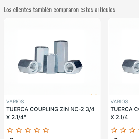
Los clientes también compraron estos artículos
VARIOS
VARIOS
TUERCA COUPLING ZIN NC-2 3/4
TUERCA CO
X 2.1/4"
X 2.1/4
star_border
star_border
star_border
star_border
star_border
star_border
star_border
star_border
st