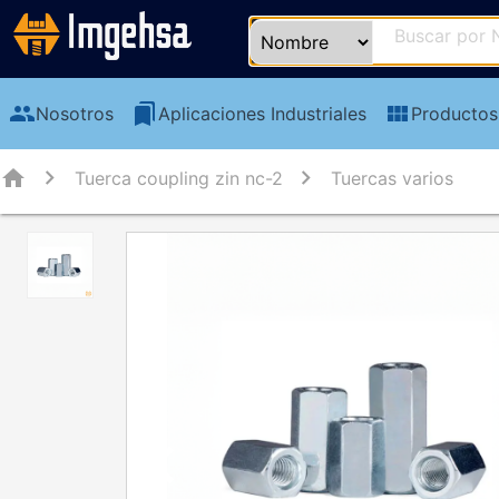
group
bookmarks
view_module
Nosotros
Aplicaciones Industriales
Productos
home
Tuerca coupling zin nc-2
Tuercas varios
chevron_left