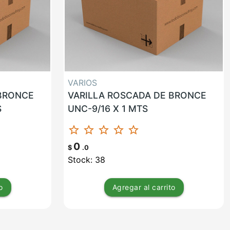
VARIOS
 BRONCE
VARILLA ROSCADA DE BRONCE
S
UNC-9/16 X 1 MTS
star_border
star_border
star_border
star_border
star_border
0
$
.0
Stock: 38
o
Agregar
al carrito