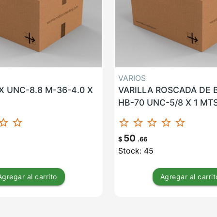
VARIOS
 UNC-8.8 M-36-4.0 X
VARILLA ROSCADA DE
HB-70 UNC-5/8 X 1 MT
ar_border
star_border
star_border
star_border
star_border
star_border
star_border
50
$
.66
Stock: 45
Agregar
al carrito
Agregar
al carrit