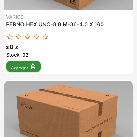
VARIOS
PERNO HEX UNC-8.8 M-36-4.0 X 160
star_border
star_border
star_border
star_border
star_border
0
$
.0
Stock: 33
add_shopping_cart
Agregar