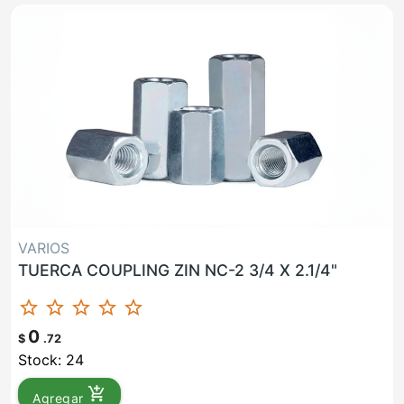
VARIOS
TUERCA COUPLING ZIN NC-2 3/4 X 2.1/4"
star_border
star_border
star_border
star_border
star_border
0
$
.72
Stock: 24
add_shopping_cart
Agregar