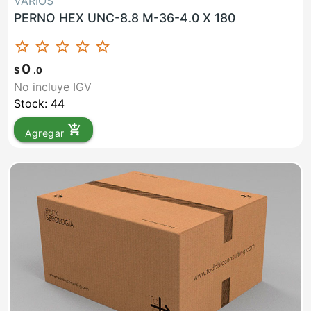
VARIOS
PERNO HEX UNC-8.8 M-36-4.0 X 180
star_border
star_border
star_border
star_border
star_border
0
$
.0
No incluye IGV
Stock: 44
add_shopping_cart
Agregar