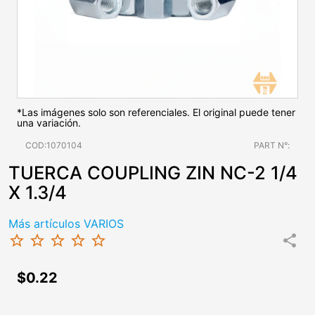
*Las imágenes solo son referenciales. El original puede tener
una variación.
COD:1070104
PART N°:
TUERCA COUPLING ZIN NC-2 1/4
X 1.3/4
Más artículos VARIOS
star_border
star_border
star_border
star_border
star_border
share
$0.22