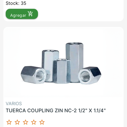
Stock: 35
add_shopping_cart
Agregar
VARIOS
TUERCA COUPLING ZIN NC-2 1/2" X 1.1/4"
star_border
star_border
star_border
star_border
star_border