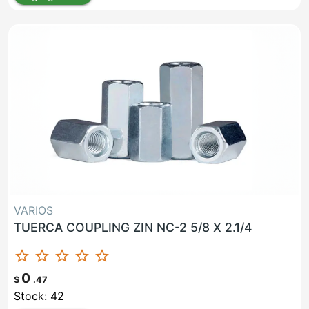
VARIOS
TUERCA COUPLING ZIN NC-2 5/8 X 2.1/4
star_border
star_border
star_border
star_border
star_border
0
$
.47
Stock: 42