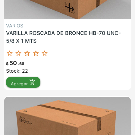
VARIOS
VARILLA ROSCADA DE BRONCE HB-70 UNC-
5/8 X 1 MTS
star_border
star_border
star_border
star_border
star_border
50
$
.66
Stock: 22
add_shopping_cart
Agregar