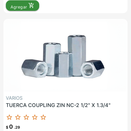
add_shopping_cart
Agregar
VARIOS
TUERCA COUPLING ZIN NC-2 1/2" X 1.3/4"
star_border
star_border
star_border
star_border
star_border
0
$
.29