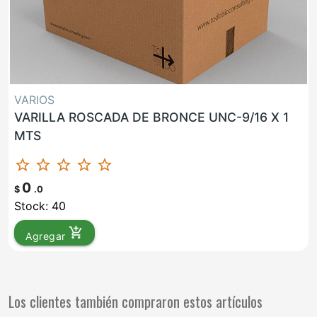
VARIOS
VARILLA ROSCADA DE BRONCE UNC-9/16 X 1
MTS
star_border
star_border
star_border
star_border
star_border
0
$
.0
Stock: 40
add_shopping_cart
Agregar
Los clientes también compraron estos artículos