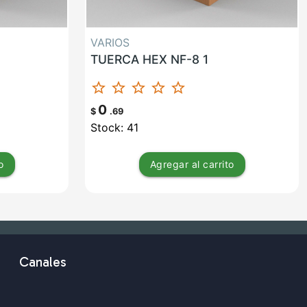
VARIOS
TUERCA HEX NF-8 1
star_border
star_border
star_border
star_border
star_border
0
$
.69
Stock: 41
o
Agregar
al carrito
Canales