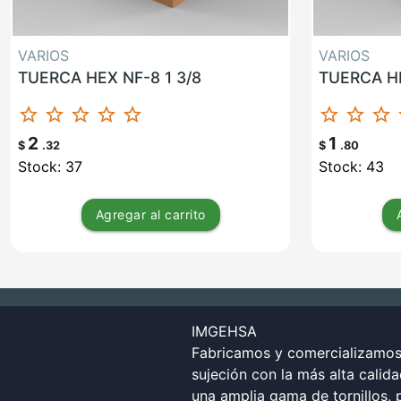
VARIOS
VARIOS
TUERCA HEX NF-8 1 3/8
TUERCA HE
star_border
star_border
star_border
star_border
star_border
star_border
star_border
star_border
st
2
1
$
.32
$
.80
Stock: 37
Stock: 43
Agregar
al carrito
IMGEHSA
Fabricamos y comercializamos 
sujeción con la más alta calid
una amplia gama de tornillos, p