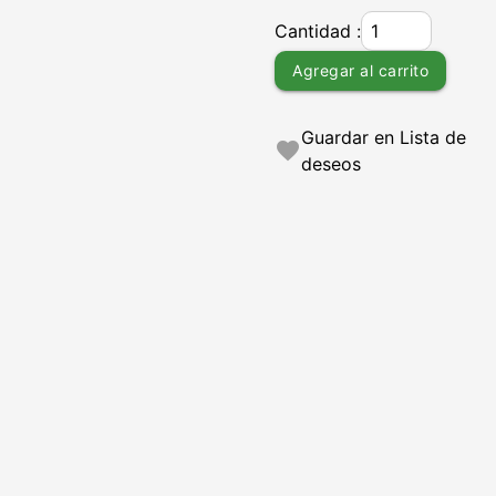
Cantidad :
Agregar al carrito
Guardar en Lista de
favorite
deseos