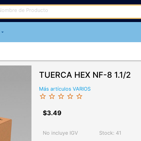
arrow_drop_down
TUERCA HEX NF-8 1.1/2
Más artículos VARIOS
star_border
star_border
star_border
star_border
star_border
$3.49
No incluye IGV
Stock: 41