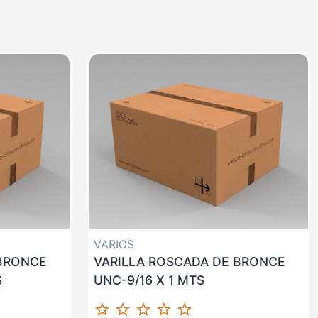
VARIOS
 BRONCE
VARILLA ROSCADA DE BRONCE
S
UNC-9/16 X 1 MTS
star_border
star_border
star_border
star_border
star_border