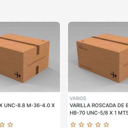
VARIOS
 UNC-8.8 M-36-4.0 X
VARILLA ROSCADA DE
HB-70 UNC-5/8 X 1 MT
ar_border
star_border
star_border
star_border
star_border
star_border
star_border