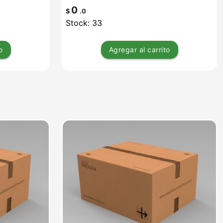
0
$
.0
Stock: 33
o
Agregar
al carrito