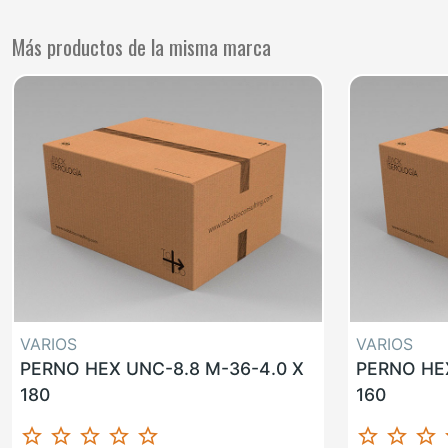
Más productos de la misma marca
VARIOS
VARIOS
PERNO HEX UNC-8.8 M-36-4.0 X
PERNO HEX
180
160
star_border
star_border
star_border
star_border
star_border
star_border
star_border
star_border
st