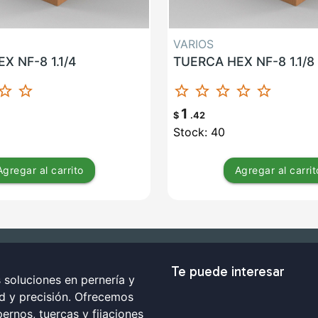
VARIOS
X NF-8 1.1/4
TUERCA HEX NF-8 1.1/8
ar_border
star_border
star_border
star_border
star_border
star_border
star_border
1
$
.42
Stock: 40
Agregar
al carrito
Agregar
al carrit
Te puede interesar
soluciones en pernería y
ad y precisión. Ofrecemos
ernos, tuercas y fijaciones