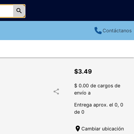
search
Contáctanos
$3.49
$ 0.00 de cargos de
share
envío a
Entrega aprox. el 0, 0
de 0
location_on
Cambiar ubicación