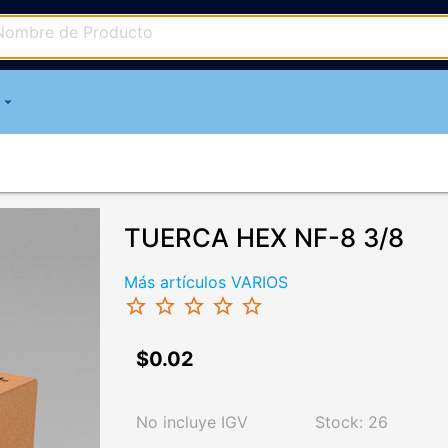
arrow_drop_down
TUERCA HEX NF-8 3/8
Más artículos VARIOS
star_border
star_border
star_border
star_border
star_border
$0.02
No incluye IGV
Stock: 26