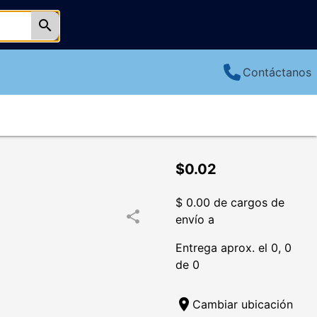
search
Contáctanos
$0.02
$ 0.00 de cargos de
share
envío a
Entrega aprox. el 0, 0
de 0
location_on
Cambiar ubicación