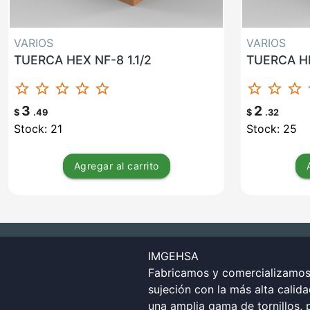
VARIOS
VARIOS
TUERCA HEX NF-8 1.1/2
TUERCA HE
star_border
star_border
star_border
star_border
star_border
star_border
star_border
star_border
st
3
2
$
.49
$
.32
Stock: 21
Stock: 25
Agregar
al carrito
IMGEHSA
Fabricamos y comercializamos 
sujeción con la más alta calid
una amplia gama de tornillos, p