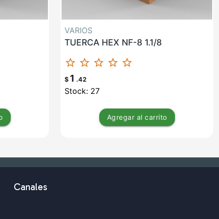
VARIOS
TUERCA HEX NF-8 1.1/8
star_border
star_border
star_border
star_border
star_border
1
$
.42
Stock: 27
o
Agregar
al carrito
Canales