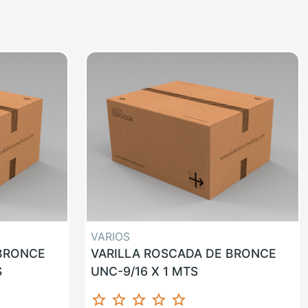
VARIOS
 BRONCE
VARILLA ROSCADA DE BRONCE
S
UNC-9/16 X 1 MTS
star_border
star_border
star_border
star_border
star_border