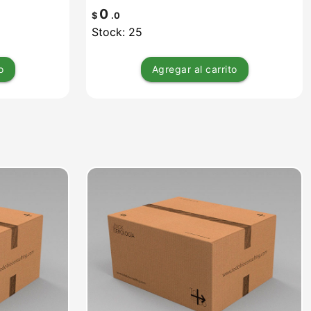
0
$
.0
Stock: 25
o
Agregar
al carrito