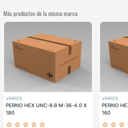
Más productos de la misma marca
VARIOS
VARIOS
PERNO HEX UNC-8.8 M-36-4.0 X
PERNO HEX
180
160
star_border
star_border
star_border
star_border
star_border
star_border
star_border
star_border
st