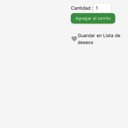
Cantidad :
Agregar al carrito
Guardar en Lista de
favorite
deseos