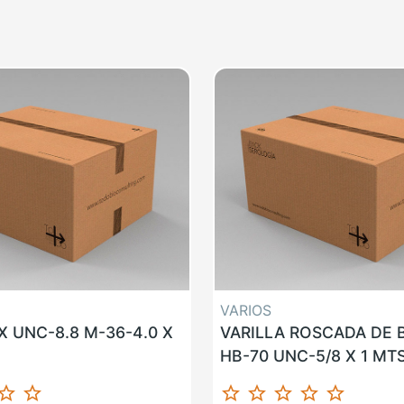
VARIOS
 UNC-8.8 M-36-4.0 X
VARILLA ROSCADA DE
HB-70 UNC-5/8 X 1 MT
ar_border
star_border
star_border
star_border
star_border
star_border
star_border