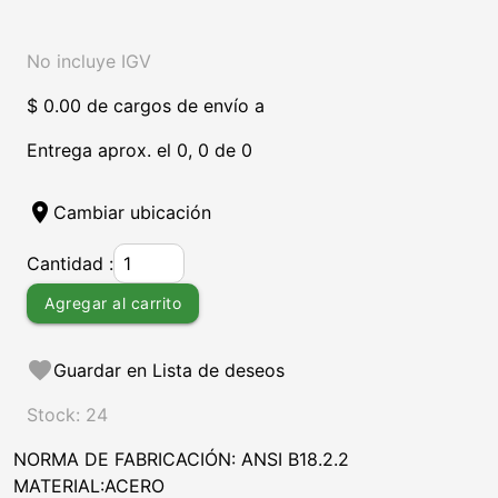
No incluye IGV
$ 0.00 de cargos de envío a
Entrega aprox. el 0, 0 de 0
location_on
Cambiar ubicación
Cantidad :
Agregar al carrito
favorite
Guardar en Lista de deseos
Stock: 24
NORMA DE FABRICACIÓN: ANSI B18.2.2
MATERIAL:ACERO