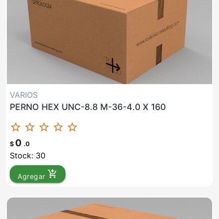
VARIOS
PERNO HEX UNC-8.8 M-36-4.0 X 160
star_border
star_border
star_border
star_border
star_border
0
$
.0
Stock: 30
add_shopping_cart
Agregar