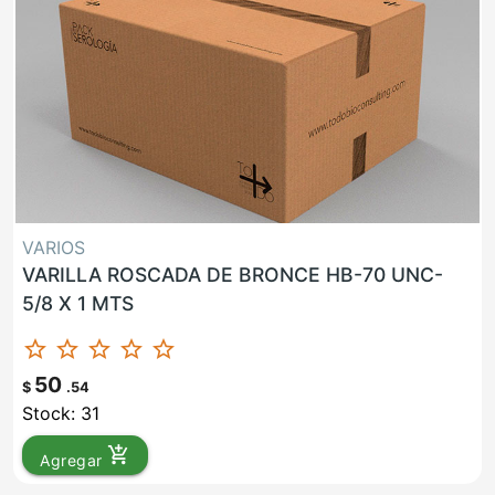
VARIOS
VARILLA ROSCADA DE BRONCE HB-70 UNC-
5/8 X 1 MTS
star_border
star_border
star_border
star_border
star_border
50
$
.54
Stock: 31
add_shopping_cart
Agregar