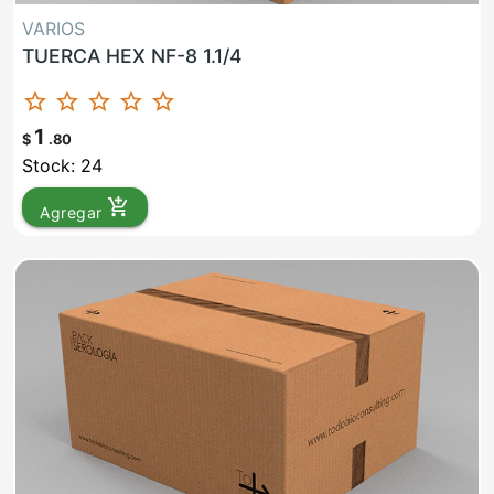
VARIOS
TUERCA HEX NF-8 1.1/4
star_border
star_border
star_border
star_border
star_border
1
$
.80
Stock: 24
add_shopping_cart
Agregar