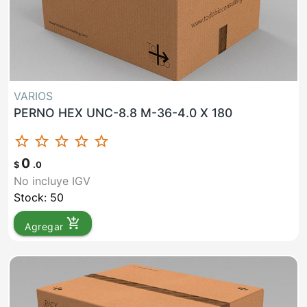
VARIOS
PERNO HEX UNC-8.8 M-36-4.0 X 180
star_border
star_border
star_border
star_border
star_border
0
$
.0
No incluye IGV
Stock: 50
add_shopping_cart
Agregar