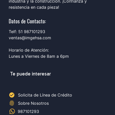
industria y la construcción. ¡Confianza y
resistencia en cada pieza!
Datos de Contacto:
Telf: 51 987101293
ventas@imgehsa.com
Horario de Atención:
Lunes a Viernes de 8am a 6pm
Te puede interesar
check_circle
Solicita de Línea de Crédito
fingerprint
Sobre Nosotros
987101293