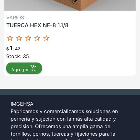
VARIOS
TUERCA HEX NF-8 1.1/8
star_border
star_border
star_border
star_border
star_border
1
$
.42
Stock: 35
add_shopping_cart
Agregar
IMGEHSA
Fabricamos y comercializamos soluciones en
pernería y sujeción con la más alta calidad y
precisión. Ofrecemos una amplia gama de
tornillos, pernos, tuercas y fijaciones para la