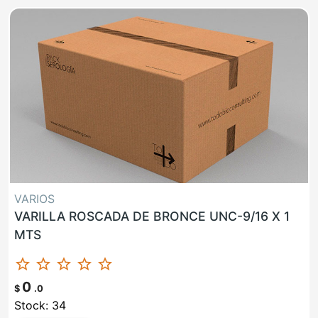
VARIOS
VARILLA ROSCADA DE BRONCE UNC-9/16 X 1
MTS
star_border
star_border
star_border
star_border
star_border
0
$
.0
Stock: 34