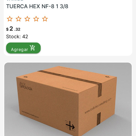
TUERCA HEX NF-8 1 3/8
star_border
star_border
star_border
star_border
star_border
2
$
.32
Stock: 42
add_shopping_cart
Agregar