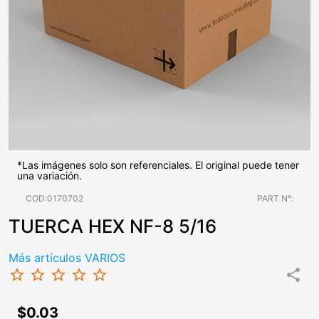
*Las imágenes solo son referenciales. El original puede tener
una variación.
COD:0170702
PART N°:
TUERCA HEX NF-8 5/16
Más artículos VARIOS
star_border
star_border
star_border
star_border
star_border
share
$0.03