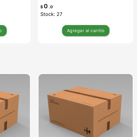
0
$
.0
Stock: 27
o
Agregar
al carrito