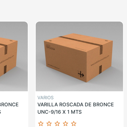
VARIOS
 BRONCE
VARILLA ROSCADA DE BRONCE
S
UNC-9/16 X 1 MTS
star_border
star_border
star_border
star_border
star_border