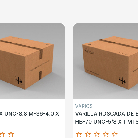
VARIOS
 UNC-8.8 M-36-4.0 X
VARILLA ROSCADA DE
HB-70 UNC-5/8 X 1 MT
ar_border
star_border
star_border
star_border
star_border
star_border
star_border