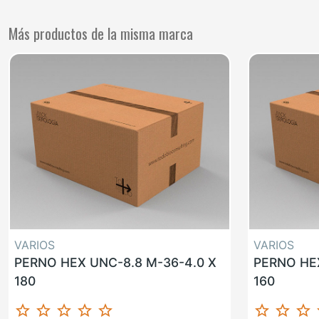
Más productos de la misma marca
VARIOS
VARIOS
PERNO HEX UNC-8.8 M-36-4.0 X
PERNO HEX
180
160
star_border
star_border
star_border
star_border
star_border
star_border
star_border
star_border
st