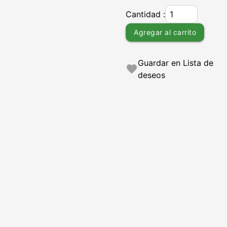
Cantidad :
Agregar al carrito
Guardar en Lista de
favorite
deseos