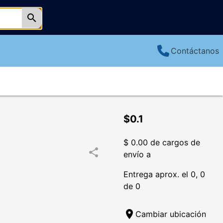
search
Contáctanos
$0.1
$ 0.00 de cargos de
share
envío a
Entrega aprox. el 0, 0
de 0
location_on
Cambiar ubicación