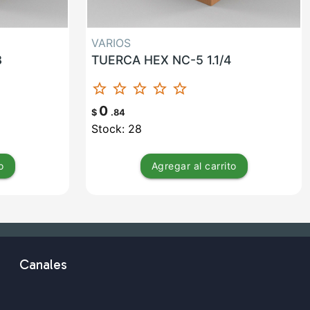
VARIOS
8
TUERCA HEX NC-5 1.1/4
star_border
star_border
star_border
star_border
star_border
0
$
.84
Stock: 28
o
Agregar
al carrito
Canales