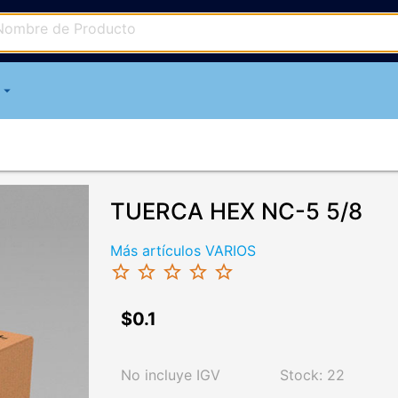
arrow_drop_down
TUERCA HEX NC-5 5/8
Más artículos VARIOS
star_border
star_border
star_border
star_border
star_border
$0.1
No incluye IGV
Stock: 22