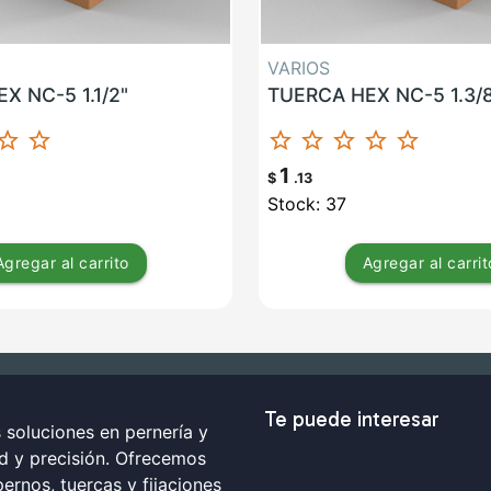
VARIOS
X NC-5 1.1/2"
TUERCA HEX NC-5 1.3/
ar_border
star_border
star_border
star_border
star_border
star_border
star_border
1
$
.13
Stock: 37
Agregar
al carrito
Agregar
al carrit
Te puede interesar
soluciones en pernería y
ad y precisión. Ofrecemos
ernos, tuercas y fijaciones