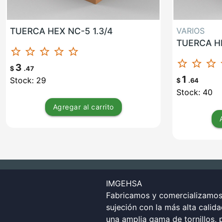
TUERCA HEX NC-5 1.3/4
VARIOS
TUERCA HE
star_border
star_border
star_border
star_border
star_border
star_border
star_border
star_border
st
3
$
.47
1
Stock: 29
$
.64
Stock: 40
Agregar
al carrito
IMGEHSA
Fabricamos y comercializamos 
sujeción con la más alta calid
una amplia gama de tornillos, p