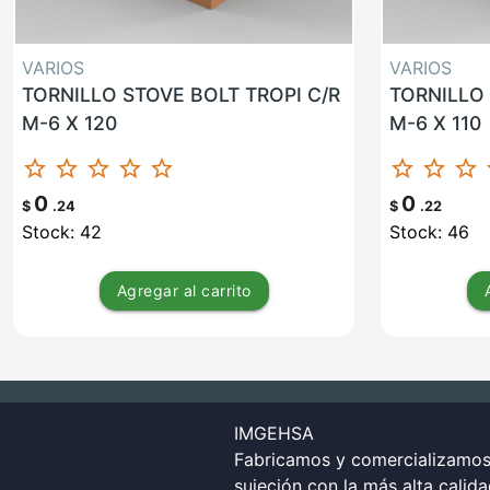
VARIOS
VARIOS
TORNILLO STOVE BOLT TROPI C/R
TORNILLO 
M-6 X 120
M-6 X 110
star_border
star_border
star_border
star_border
star_border
star_border
star_border
star_border
st
0
0
$
.24
$
.22
Stock: 42
Stock: 46
Agregar
al carrito
IMGEHSA
Fabricamos y comercializamos 
sujeción con la más alta calid