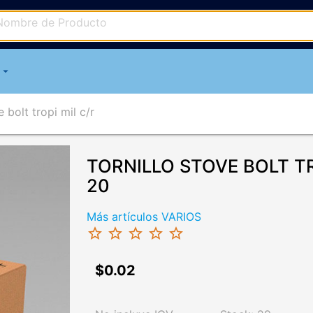
arrow_drop_down
e bolt tropi mil c/r
TORNILLO STOVE BOLT TR
20
Más artículos VARIOS
star_border
star_border
star_border
star_border
star_border
$0.02