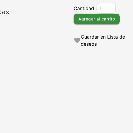
Cantidad :
.6.3
Agregar al carrito
Guardar en Lista de
favorite
deseos