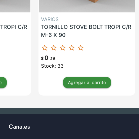
VARIOS
TROPI C/R
TORNILLO STOVE BOLT TROPI C/R
M-6 X 90
star_border
star_border
star_border
star_border
star_border
0
$
.19
Stock: 33
o
Agregar
al carrito
Canales