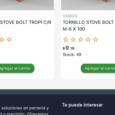
VARIOS
STOVE BOLT TROPI C/R
TORNILLO STOVE BOLT 
M-6 X 100
ar_border
star_border
star_border
star_border
star_border
star_border
star_border
0
$
.19
Stock: 49
Agregar
al carrito
Agregar
al carrit
Te puede interesar
soluciones en pernería y
ad y precisión. Ofrecemos