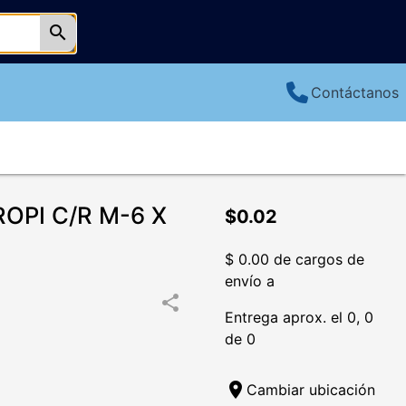
search
Contáctanos
OPI C/R M-6 X
$0.02
$ 0.00 de cargos de
envío a
share
Entrega aprox. el 0, 0
de 0
location_on
Cambiar ubicación