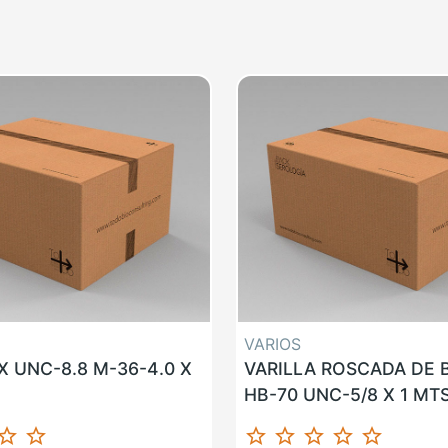
VARIOS
 UNC-8.8 M-36-4.0 X
VARILLA ROSCADA DE
HB-70 UNC-5/8 X 1 MT
ar_border
star_border
star_border
star_border
star_border
star_border
star_border