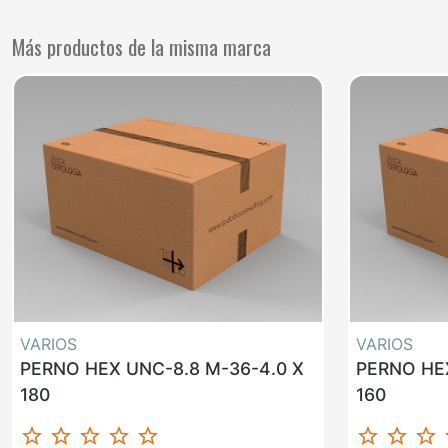
Más productos de la misma marca
VARIOS
VARIOS
PERNO HEX UNC-8.8 M-36-4.0 X
PERNO HEX
180
160
star_border
star_border
star_border
star_border
star_border
star_border
star_border
star_border
st