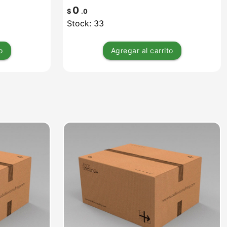
0
$
.0
Stock: 33
o
Agregar
al carrito