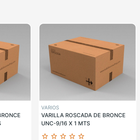
VARIOS
 BRONCE
VARILLA ROSCADA DE BRONCE
S
UNC-9/16 X 1 MTS
star_border
star_border
star_border
star_border
star_border