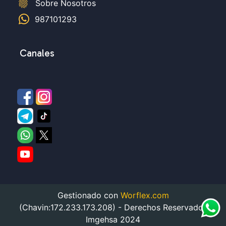
fingerprint
Sobre Nosotros
987101293
Canales
Gestionado con
Worflex.com
(Chavin:172.233.173.208) - Derechos Reservados
Imgehsa 2024