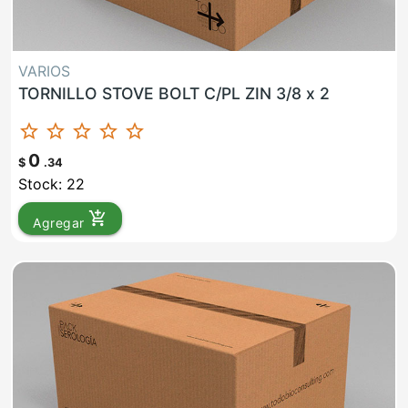
VARIOS
TORNILLO STOVE BOLT C/PL ZIN 3/8 x 2
star_border
star_border
star_border
star_border
star_border
0
$
.34
Stock: 22
add_shopping_cart
Agregar