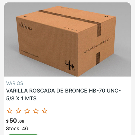
VARIOS
VARILLA ROSCADA DE BRONCE HB-70 UNC-
5/8 X 1 MTS
star_border
star_border
star_border
star_border
star_border
50
$
.66
Stock: 46