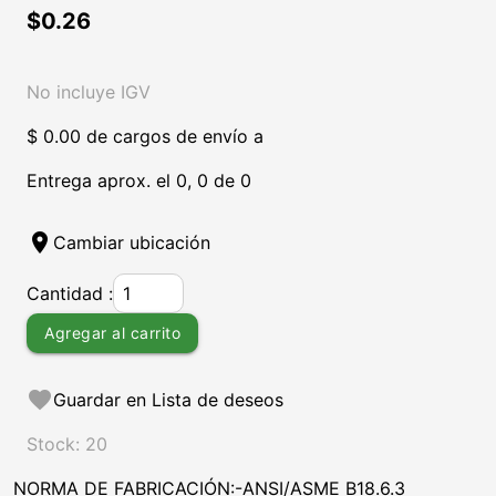
$0.26
No incluye IGV
$ 0.00 de cargos de envío a
Entrega aprox. el 0, 0 de 0
location_on
Cambiar ubicación
Cantidad :
Agregar al carrito
favorite
Guardar en Lista de deseos
Stock: 20
NORMA DE FABRICACIÓN:-ANSI/ASME B18.6.3