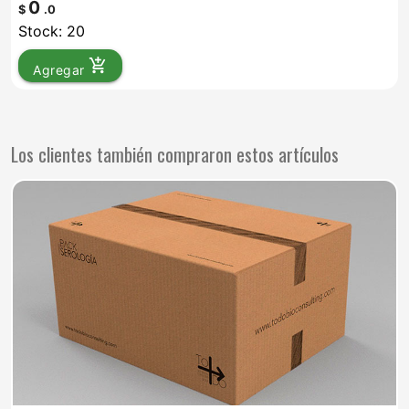
0
$
.0
Stock: 20
add_shopping_cart
Agregar
Los clientes también compraron estos artículos