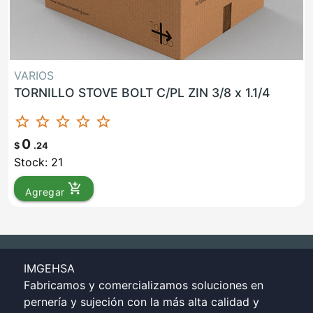
VARIOS
TORNILLO STOVE BOLT C/PL ZIN 3/8 x 1.1/4
star_border
star_border
star_border
star_border
star_border
0
$
.24
Stock: 21
add_shopping_cart
Agregar
IMGEHSA
Fabricamos y comercializamos soluciones en
pernería y sujeción con la más alta calidad y