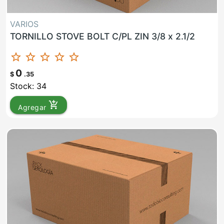
VARIOS
TORNILLO STOVE BOLT C/PL ZIN 3/8 x 2.1/2
star_border
star_border
star_border
star_border
star_border
0
$
.35
Stock: 34
add_shopping_cart
Agregar