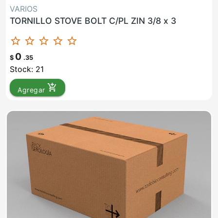
VARIOS
TORNILLO STOVE BOLT C/PL ZIN 3/8 x 3
star_border
star_border
star_border
star_border
star_border
0
$
.35
Stock: 21
add_shopping_cart
Agregar