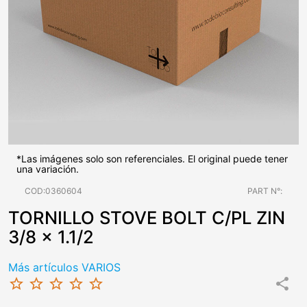
*Las imágenes solo son referenciales. El original puede tener
una variación.
COD:0360604
PART N°:
TORNILLO STOVE BOLT C/PL ZIN
3/8 x 1.1/2
Más artículos VARIOS
star_border
star_border
star_border
star_border
star_border
share