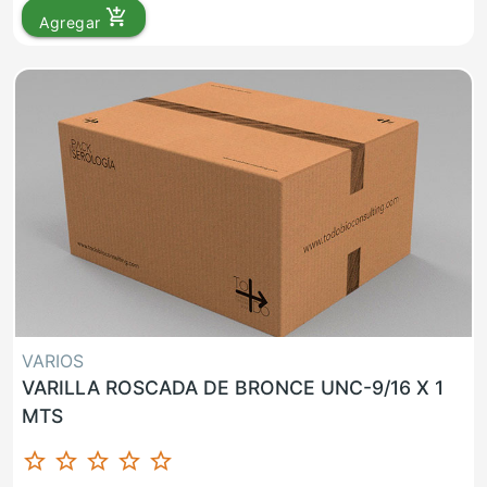
add_shopping_cart
Agregar
VARIOS
VARILLA ROSCADA DE BRONCE UNC-9/16 X 1
MTS
star_border
star_border
star_border
star_border
star_border