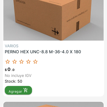
VARIOS
PERNO HEX UNC-8.8 M-36-4.0 X 180
star_border
star_border
star_border
star_border
star_border
0
$
.0
No incluye IGV
Stock: 50
add_shopping_cart
Agregar