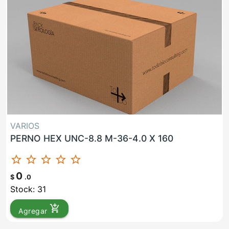
VARIOS
PERNO HEX UNC-8.8 M-36-4.0 X 160
star_border
star_border
star_border
star_border
star_border
0
$
.0
Stock: 31
add_shopping_cart
Agregar