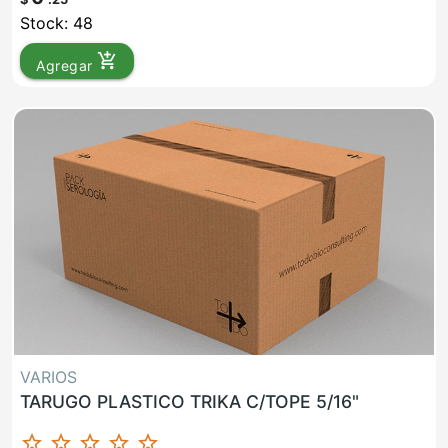
Stock: 48
add_shopping_cart
Agregar
VARIOS
TARUGO PLASTICO TRIKA C/TOPE 5/16"
star_border
star_border
star_border
star_border
star_border