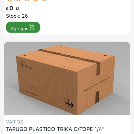
0
$
.13
Stock: 26
add_shopping_cart
Agregar
VARIOS
TARUGO PLASTICO TRIKA C/TOPE 1/4"