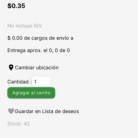
$0.35
No incluye IGV
$ 0.00 de cargos de envío a
Entrega aprox. el 0, 0 de 0
location_on
Cambiar ubicación
Cantidad :
Agregar al carrito
favorite
Guardar en Lista de deseos
Stock: 42