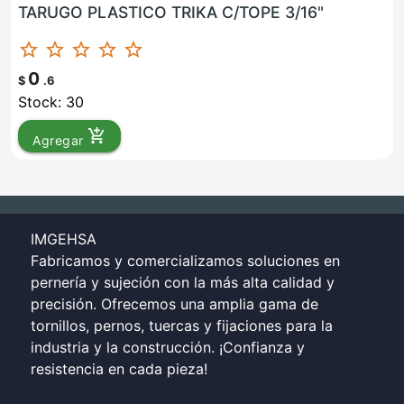
TARUGO PLASTICO TRIKA C/TOPE 3/16"
star_border
star_border
star_border
star_border
star_border
0
$
.6
Stock: 30
add_shopping_cart
Agregar
IMGEHSA
Fabricamos y comercializamos soluciones en
pernería y sujeción con la más alta calidad y
precisión. Ofrecemos una amplia gama de
tornillos, pernos, tuercas y fijaciones para la
industria y la construcción. ¡Confianza y
resistencia en cada pieza!