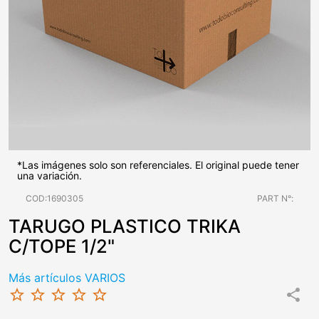
*Las imágenes solo son referenciales. El original puede tener
una variación.
COD:1690305
PART N°:
TARUGO PLASTICO TRIKA
C/TOPE 1/2"
Más artículos VARIOS
star_border
star_border
star_border
star_border
star_border
share