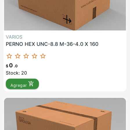
VARIOS
PERNO HEX UNC-8.8 M-36-4.0 X 160
star_border
star_border
star_border
star_border
star_border
0
$
.0
Stock: 20
add_shopping_cart
Agregar