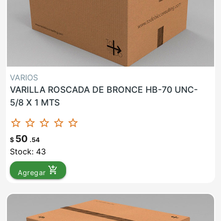
VARIOS
VARILLA ROSCADA DE BRONCE HB-70 UNC-
5/8 X 1 MTS
star_border
star_border
star_border
star_border
star_border
50
$
.54
Stock: 43
add_shopping_cart
Agregar