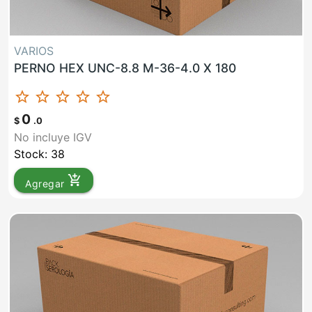
VARIOS
PERNO HEX UNC-8.8 M-36-4.0 X 180
star_border
star_border
star_border
star_border
star_border
0
$
.0
No incluye IGV
Stock: 38
add_shopping_cart
Agregar