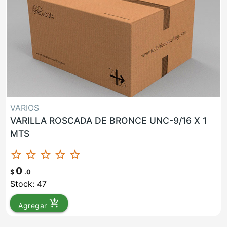
VARIOS
VARILLA ROSCADA DE BRONCE UNC-9/16 X 1
MTS
star_border
star_border
star_border
star_border
star_border
0
$
.0
Stock: 47
add_shopping_cart
Agregar