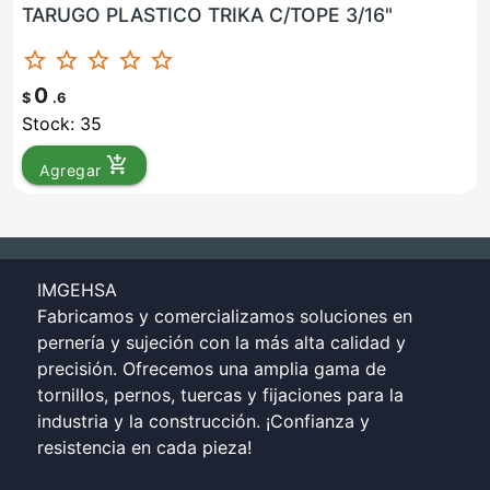
TARUGO PLASTICO TRIKA C/TOPE 3/16"
star_border
star_border
star_border
star_border
star_border
0
$
.6
Stock: 35
add_shopping_cart
Agregar
IMGEHSA
Fabricamos y comercializamos soluciones en
pernería y sujeción con la más alta calidad y
precisión. Ofrecemos una amplia gama de
tornillos, pernos, tuercas y fijaciones para la
industria y la construcción. ¡Confianza y
resistencia en cada pieza!