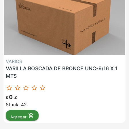
VARIOS
VARILLA ROSCADA DE BRONCE UNC-9/16 X 1
MTS
star_border
star_border
star_border
star_border
star_border
0
$
.0
Stock: 42
add_shopping_cart
Agregar