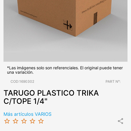
*Las imágenes solo son referenciales. El original puede tener
una variación.
COD:1690302
PART N°:
TARUGO PLASTICO TRIKA
C/TOPE 1/4"
Más artículos VARIOS
star_border
star_border
star_border
star_border
star_border
share