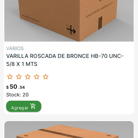
VARIOS
VARILLA ROSCADA DE BRONCE HB-70 UNC-
5/8 X 1 MTS
star_border
star_border
star_border
star_border
star_border
50
$
.54
Stock: 20
add_shopping_cart
Agregar