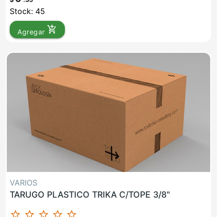
Stock: 45
add_shopping_cart
Agregar
VARIOS
TARUGO PLASTICO TRIKA C/TOPE 3/8"
star_border
star_border
star_border
star_border
star_border