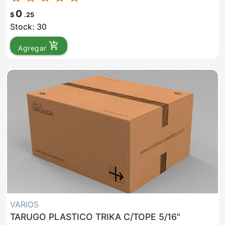
0
$
.25
Stock: 30
add_shopping_cart
Agregar
VARIOS
TARUGO PLASTICO TRIKA C/TOPE 5/16"