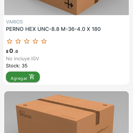
VARIOS
PERNO HEX UNC-8.8 M-36-4.0 X 180
star_border
star_border
star_border
star_border
star_border
0
$
.0
No incluye IGV
Stock: 35
add_shopping_cart
Agregar