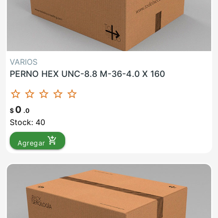
VARIOS
PERNO HEX UNC-8.8 M-36-4.0 X 160
star_border
star_border
star_border
star_border
star_border
0
$
.0
Stock: 40
add_shopping_cart
Agregar