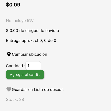
$0.09
No incluye IGV
$ 0.00 de cargos de envío a
Entrega aprox. el 0, 0 de 0
location_on
Cambiar ubicación
Cantidad :
Agregar al carrito
favorite
Guardar en Lista de deseos
Stock: 38