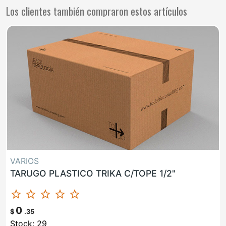
Los clientes también compraron estos artículos
VARIOS
TARUGO PLASTICO TRIKA C/TOPE 1/2"
star_border
star_border
star_border
star_border
star_border
0
$
.35
Stock: 29