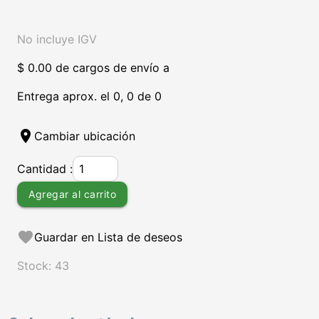
No incluye IGV
$ 0.00 de cargos de envío a
Entrega aprox. el 0, 0 de 0
location_on
Cambiar ubicación
Cantidad :
Agregar al carrito
favorite
Guardar en Lista de deseos
Stock: 43