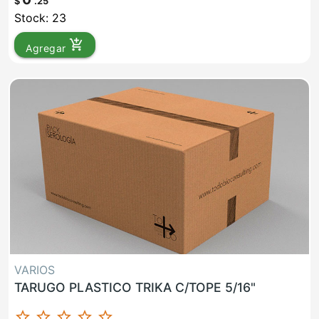
$
.25
Stock: 23
add_shopping_cart
Agregar
VARIOS
TARUGO PLASTICO TRIKA C/TOPE 5/16"
star_border
star_border
star_border
star_border
star_border