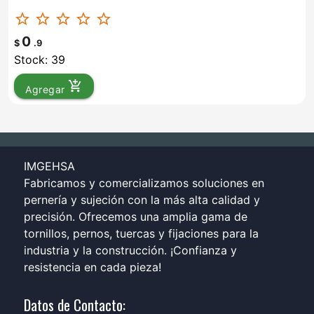
star_border
star_border
star_border
star_border
star_border
0
$
.9
Stock: 39
add_shopping_cart
Agregar
IMGEHSA
Fabricamos y comercializamos soluciones en
pernería y sujeción con la más alta calidad y
precisión. Ofrecemos una amplia gama de
tornillos, pernos, tuercas y fijaciones para la
industria y la construcción. ¡Confianza y
resistencia en cada pieza!
Datos de Contacto: