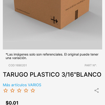
*Las imágenes solo son referenciales. El original puede tener
una variación.
COD:1690201
PART N°:
TARUGO PLASTICO 3/16"BLANCO
Más artículos VARIOS
star_border
star_border
star_border
star_border
star_border
share
$0.01