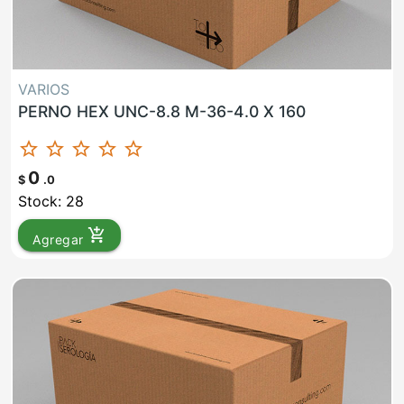
VARIOS
PERNO HEX UNC-8.8 M-36-4.0 X 160
star_border
star_border
star_border
star_border
star_border
0
$
.0
Stock: 28
add_shopping_cart
Agregar