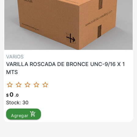
VARIOS
VARILLA ROSCADA DE BRONCE UNC-9/16 X 1
MTS
star_border
star_border
star_border
star_border
star_border
0
$
.0
Stock: 30
add_shopping_cart
Agregar