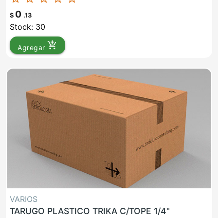
0
$
.13
Stock: 30
add_shopping_cart
Agregar
VARIOS
TARUGO PLASTICO TRIKA C/TOPE 1/4"