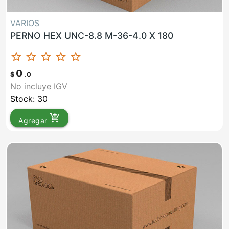
VARIOS
PERNO HEX UNC-8.8 M-36-4.0 X 180
star_border
star_border
star_border
star_border
star_border
0
$
.0
No incluye IGV
Stock: 30
add_shopping_cart
Agregar