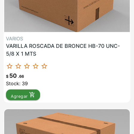
VARIOS
VARILLA ROSCADA DE BRONCE HB-70 UNC-
5/8 X 1 MTS
star_border
star_border
star_border
star_border
star_border
50
$
.66
Stock: 39
add_shopping_cart
Agregar