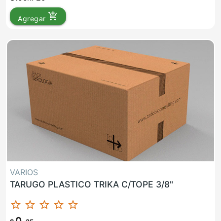
add_shopping_cart
Agregar
VARIOS
TARUGO PLASTICO TRIKA C/TOPE 3/8"
star_border
star_border
star_border
star_border
star_border
0