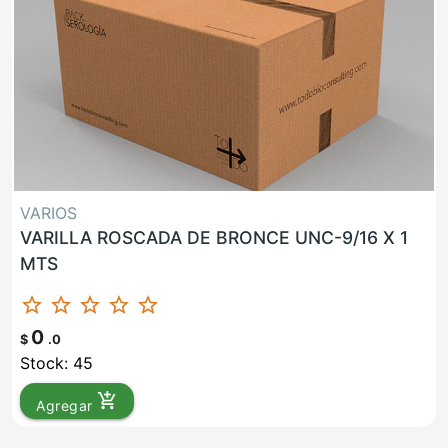
VARIOS
VARILLA ROSCADA DE BRONCE UNC-9/16 X 1
MTS
star_border
star_border
star_border
star_border
star_border
0
$
.0
Stock: 45
add_shopping_cart
Agregar