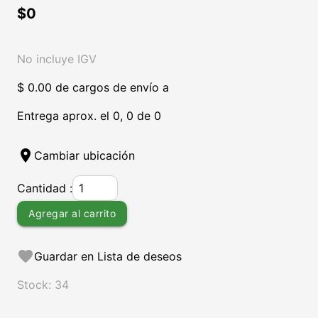
$0
No incluye IGV
$ 0.00 de cargos de envío a
Entrega aprox. el 0, 0 de 0
location_on
Cambiar ubicación
Cantidad :
Agregar al carrito
favorite
Guardar en Lista de deseos
Stock: 34