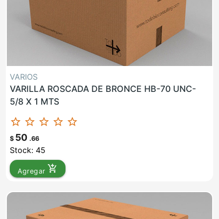
VARIOS
VARILLA ROSCADA DE BRONCE HB-70 UNC-
5/8 X 1 MTS
star_border
star_border
star_border
star_border
star_border
50
$
.66
Stock: 45
add_shopping_cart
Agregar