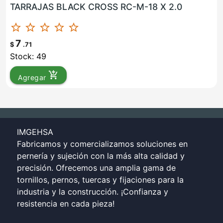
TARRAJAS BLACK CROSS RC-M-18 X 2.0
star_border
star_border
star_border
star_border
star_border
7
$
.71
Stock: 49
add_shopping_cart
Agregar
IMGEHSA
Fabricamos y comercializamos soluciones en
pernería y sujeción con la más alta calidad y
precisión. Ofrecemos una amplia gama de
tornillos, pernos, tuercas y fijaciones para la
industria y la construcción. ¡Confianza y
resistencia en cada pieza!