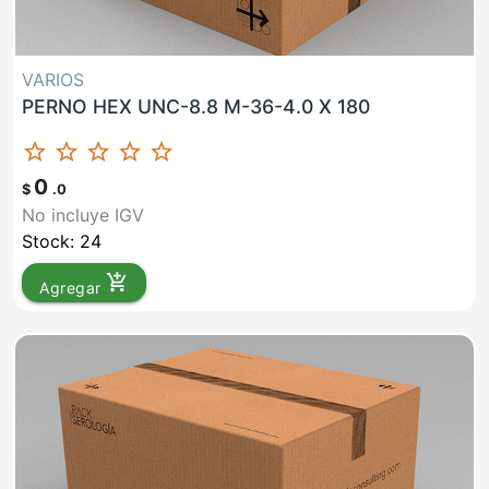
VARIOS
PERNO HEX UNC-8.8 M-36-4.0 X 180
star_border
star_border
star_border
star_border
star_border
0
$
.0
No incluye IGV
Stock: 24
add_shopping_cart
Agregar