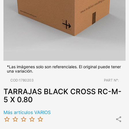
*Las imágenes solo son referenciales. El original puede tener
una variación.
COD:1780203
PART N°:
TARRAJAS BLACK CROSS RC-M-
5 X 0.80
Más artículos VARIOS
star_border
star_border
star_border
star_border
star_border
share