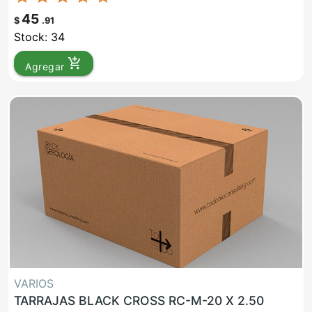
45
$
.91
Stock: 34
add_shopping_cart
Agregar
VARIOS
TARRAJAS BLACK CROSS RC-M-20 X 2.50