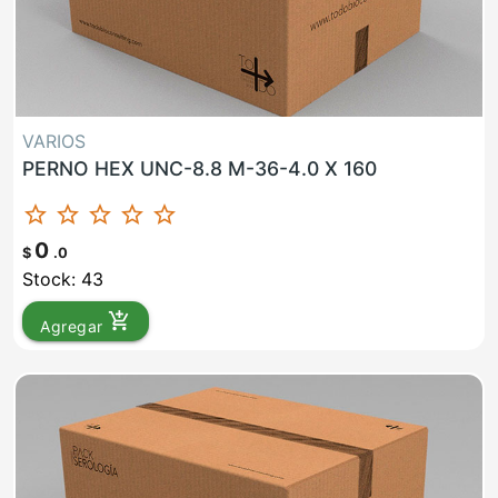
VARIOS
PERNO HEX UNC-8.8 M-36-4.0 X 160
star_border
star_border
star_border
star_border
star_border
0
$
.0
Stock: 43
add_shopping_cart
Agregar