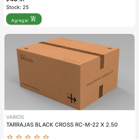
Stock: 25
add_shopping_cart
Agregar
VARIOS
TARRAJAS BLACK CROSS RC-M-22 X 2.50
star_border
star_border
star_border
star_border
star_border