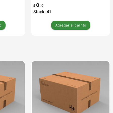
0
$
.0
Stock: 41
o
Agregar
al carrito