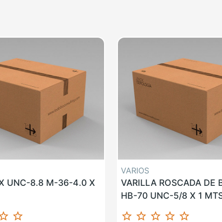
VARIOS
 UNC-8.8 M-36-4.0 X
VARILLA ROSCADA DE
HB-70 UNC-5/8 X 1 MT
ar_border
star_border
star_border
star_border
star_border
star_border
star_border