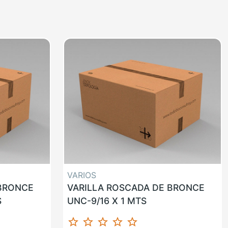
VARIOS
 BRONCE
VARILLA ROSCADA DE BRONCE
S
UNC-9/16 X 1 MTS
star_border
star_border
star_border
star_border
star_border