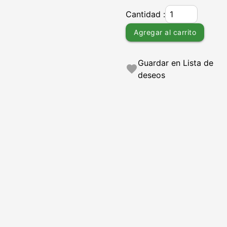
Cantidad :
Agregar al carrito
Guardar en Lista de
favorite
deseos