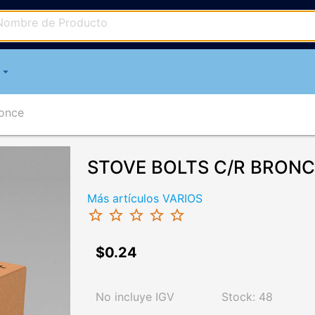
arrow_drop_down
ronce
STOVE BOLTS C/R BRONCE 
Más artículos VARIOS
star_border
star_border
star_border
star_border
star_border
$0.24
No incluye IGV
Stock: 48