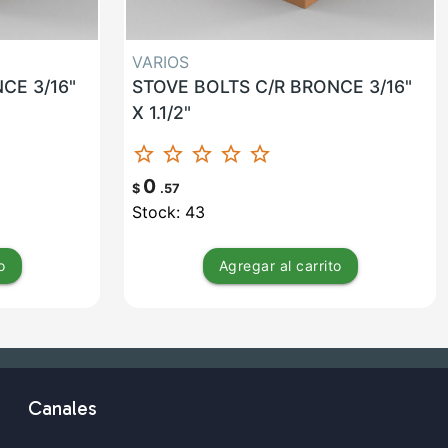
VARIOS
CE 3/16"
STOVE BOLTS C/R BRONCE 3/16"
X 1.1/2"
star_border
star_border
star_border
star_border
star_border
0
$
.57
Stock: 43
o
Agregar
al carrito
Canales