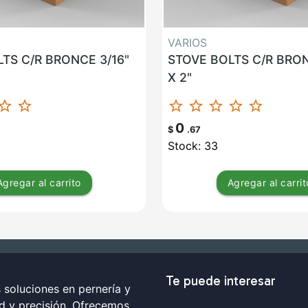
VARIOS
TS C/R BRONCE 3/16"
STOVE BOLTS C/R BRON
X 2"
ar_border
star_border
star_border
star_border
star_border
star_border
star_border
0
$
.67
Stock: 33
Agregar
al carrito
Agregar
al carrit
Te puede interesar
soluciones en pernería y
ad y precisión. Ofrecemos