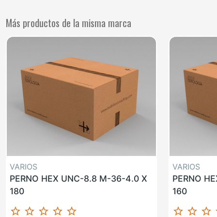
Más productos de la misma marca
VARIOS
VARIOS
PERNO HEX UNC-8.8 M-36-4.0 X
PERNO HEX
180
160
star_border
star_border
star_border
star_border
star_border
star_border
star_border
star_border
st