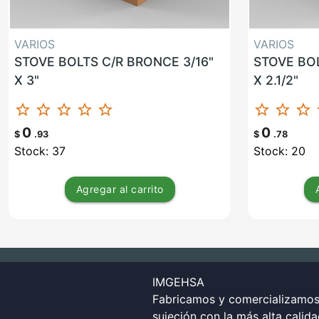
VARIOS
VARIOS
STOVE BOLTS C/R BRONCE 3/16"
STOVE BOL
X 3"
X 2.1/2"
star_border
star_border
star_border
star_border
star_border
star_border
star_border
star_border
st
0
0
$
.93
$
.78
Stock: 37
Stock: 20
Agregar
al carrito
IMGEHSA
Fabricamos y comercializamos 
sujeción con la más alta calid