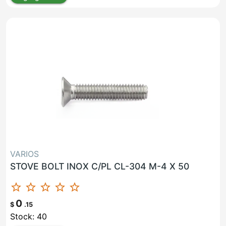
VARIOS
STOVE BOLT INOX C/PL CL-304 M-4 X 50
star_border
star_border
star_border
star_border
star_border
0
$
.15
Stock: 40