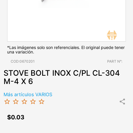
*Las imágenes solo son referenciales. El original puede tener
una variación.
COD:0670201
PART N°:
STOVE BOLT INOX C/PL CL-304
M-4 X 6
Más artículos VARIOS
star_border
star_border
star_border
star_border
star_border
share
$0.03