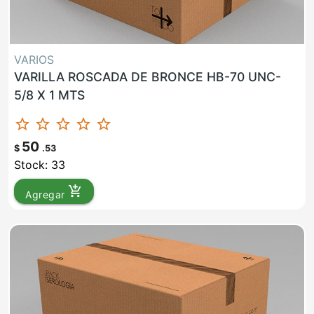
VARIOS
VARILLA ROSCADA DE BRONCE HB-70 UNC-
5/8 X 1 MTS
star_border
star_border
star_border
star_border
star_border
50
$
.53
Stock: 33
add_shopping_cart
Agregar