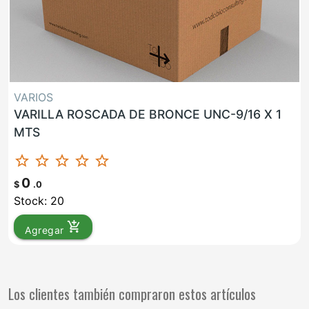
VARIOS
VARILLA ROSCADA DE BRONCE UNC-9/16 X 1
MTS
star_border
star_border
star_border
star_border
star_border
0
$
.0
Stock: 20
add_shopping_cart
Agregar
Los clientes también compraron estos artículos