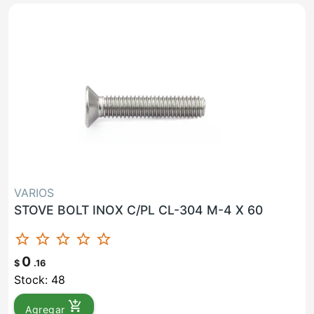
VARIOS
STOVE BOLT INOX C/PL CL-304 M-4 X 60
star_border
star_border
star_border
star_border
star_border
0
$
.16
Stock: 48
add_shopping_cart
Agregar