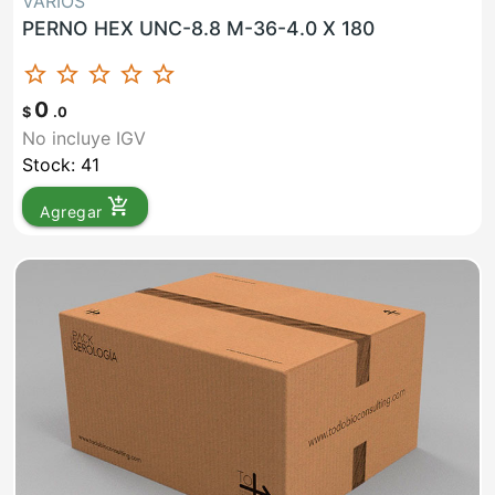
VARIOS
PERNO HEX UNC-8.8 M-36-4.0 X 180
star_border
star_border
star_border
star_border
star_border
0
$
.0
No incluye IGV
Stock: 41
add_shopping_cart
Agregar