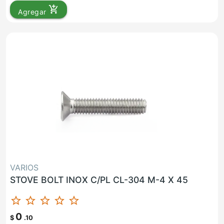
add_shopping_cart
Agregar
VARIOS
STOVE BOLT INOX C/PL CL-304 M-4 X 45
star_border
star_border
star_border
star_border
star_border
0
$
.10