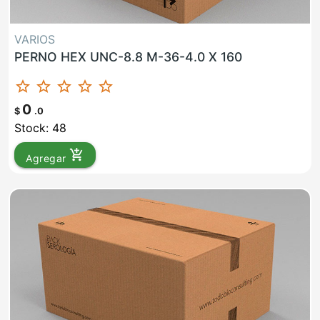
VARIOS
PERNO HEX UNC-8.8 M-36-4.0 X 160
star_border
star_border
star_border
star_border
star_border
0
$
.0
Stock: 48
add_shopping_cart
Agregar