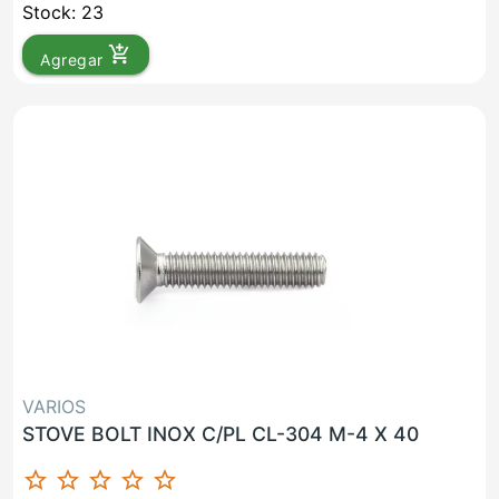
Stock: 23
add_shopping_cart
Agregar
VARIOS
STOVE BOLT INOX C/PL CL-304 M-4 X 40
star_border
star_border
star_border
star_border
star_border