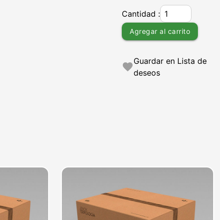
Cantidad :
Agregar al carrito
Guardar en Lista de
favorite
deseos