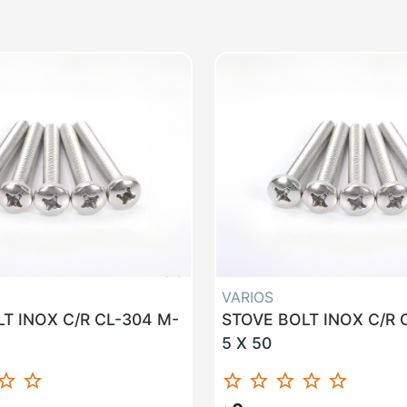
VARIOS
T INOX C/R CL-304 M-
STOVE BOLT INOX C/R 
5 X 50
ar_border
star_border
star_border
star_border
star_border
star_border
star_border