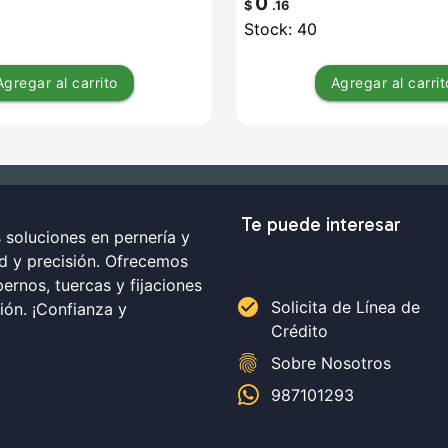
0
$
.16
Stock: 40
Agregar
al carrito
Agregar
al carrit
Te puede interesar
soluciones en pernería y
ad y precisión. Ofrecemos
ernos, tuercas y fijaciones
check_circle
Solicita de Línea de
ción. ¡Confianza y
Crédito
fingerprint
Sobre Nosotros
987101293