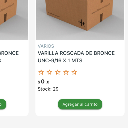
VARIOS
 BRONCE
VARILLA ROSCADA DE BRONCE
S
UNC-9/16 X 1 MTS
star_border
star_border
star_border
star_border
star_border
0
$
.0
Stock: 29
o
Agregar
al carrito