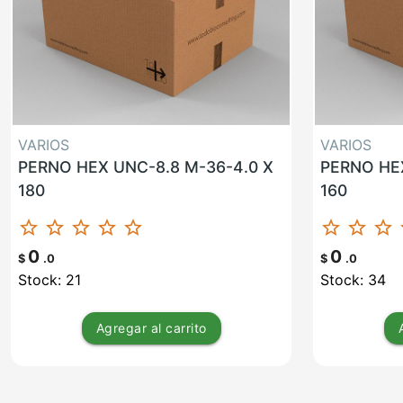
VARIOS
VARIOS
PERNO HEX UNC-8.8 M-36-4.0 X
PERNO HEX
180
160
star_border
star_border
star_border
star_border
star_border
star_border
star_border
star_border
st
0
0
$
.0
$
.0
Stock: 21
Stock: 34
Agregar
al carrito