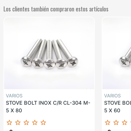
Los clientes también compraron estos artículos
VARIOS
VARIOS
STOVE BOLT INOX C/R CL-304 M-
STOVE BOL
5 X 80
5 X 60
star_border
star_border
star_border
star_border
star_border
star_border
star_border
star_border
st