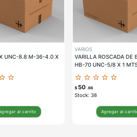
VARIOS
 UNC-8.8 M-36-4.0 X
VARILLA ROSCADA DE
HB-70 UNC-5/8 X 1 MT
ar_border
star_border
star_border
star_border
star_border
star_border
star_border
50
$
.66
Stock: 38
Agregar
al carrito
Agregar
al carrit