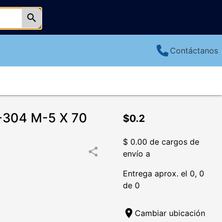
search
Contáctanos
-304 M-5 X 70
$0.2
$ 0.00 de cargos de
share
envío a
Entrega aprox. el 0, 0
de 0
location_on
Cambiar ubicación