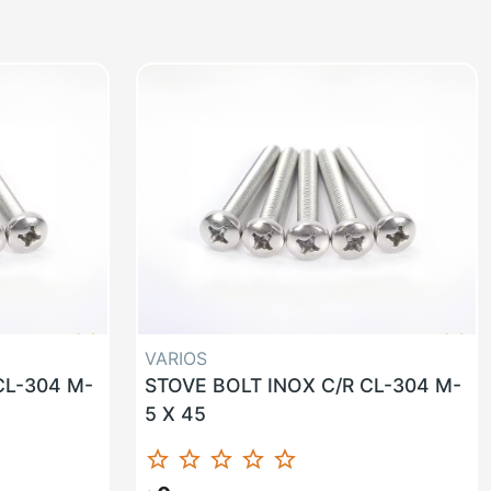
VARIOS
CL-304 M-
STOVE BOLT INOX C/R CL-304 M-
5 X 45
star_border
star_border
star_border
star_border
star_border