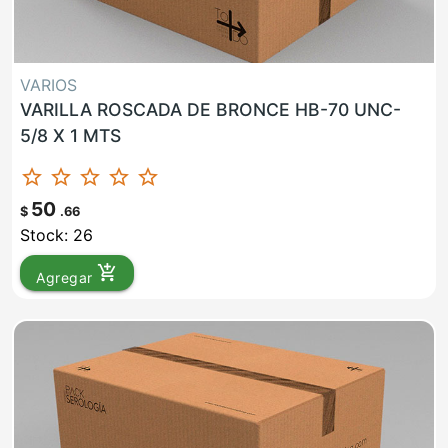
VARIOS
VARILLA ROSCADA DE BRONCE HB-70 UNC-
5/8 X 1 MTS
star_border
star_border
star_border
star_border
star_border
50
$
.66
Stock: 26
add_shopping_cart
Agregar