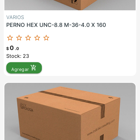
VARIOS
PERNO HEX UNC-8.8 M-36-4.0 X 160
star_border
star_border
star_border
star_border
star_border
0
$
.0
Stock: 23
add_shopping_cart
Agregar