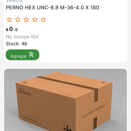
VARIOS
PERNO HEX UNC-8.8 M-36-4.0 X 180
star_border
star_border
star_border
star_border
star_border
0
$
.0
No incluye IGV
Stock: 48
add_shopping_cart
Agregar