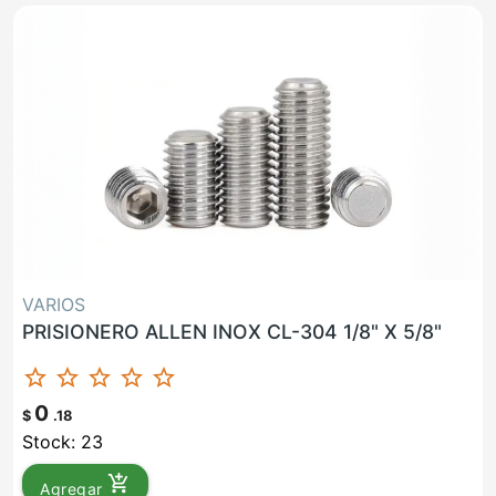
VARIOS
PRISIONERO ALLEN INOX CL-304 1/8" X 5/8"
star_border
star_border
star_border
star_border
star_border
0
$
.18
Stock: 23
add_shopping_cart
Agregar