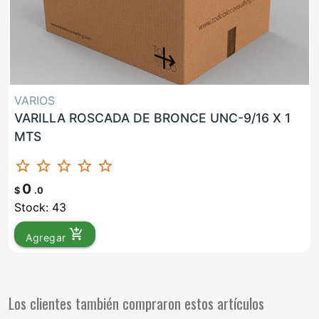
VARIOS
VARILLA ROSCADA DE BRONCE UNC-9/16 X 1
MTS
star_border
star_border
star_border
star_border
star_border
0
$
.0
Stock: 43
add_shopping_cart
Agregar
Los clientes también compraron estos artículos