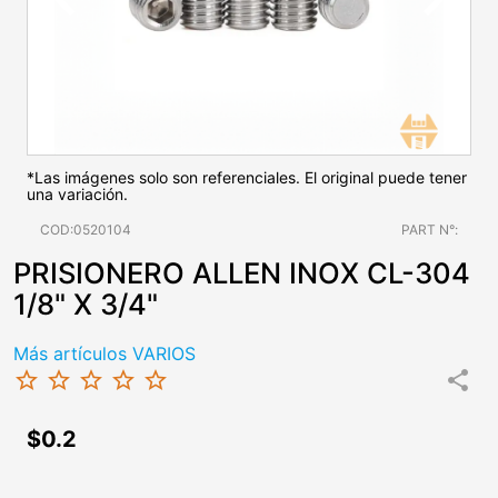
*Las imágenes solo son referenciales. El original puede tener
una variación.
COD:0520104
PART N°:
PRISIONERO ALLEN INOX CL-304
1/8" X 3/4"
Más artículos VARIOS
star_border
star_border
star_border
star_border
star_border
share
$0.2