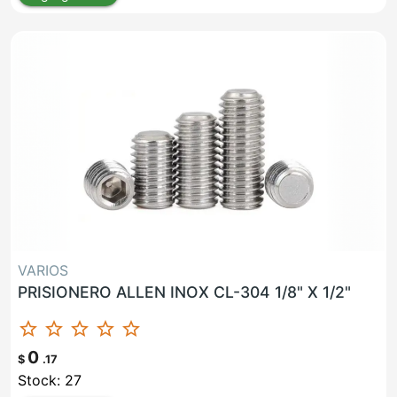
VARIOS
PRISIONERO ALLEN INOX CL-304 1/8" X 1/2"
star_border
star_border
star_border
star_border
star_border
0
$
.17
Stock: 27