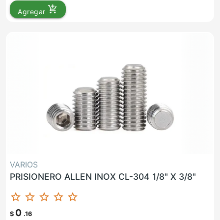
add_shopping_cart
Agregar
VARIOS
PRISIONERO ALLEN INOX CL-304 1/8" X 3/8"
star_border
star_border
star_border
star_border
star_border
0
$
.16