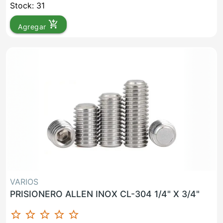
Stock: 31
add_shopping_cart
Agregar
VARIOS
PRISIONERO ALLEN INOX CL-304 1/4" X 3/4"
star_border
star_border
star_border
star_border
star_border