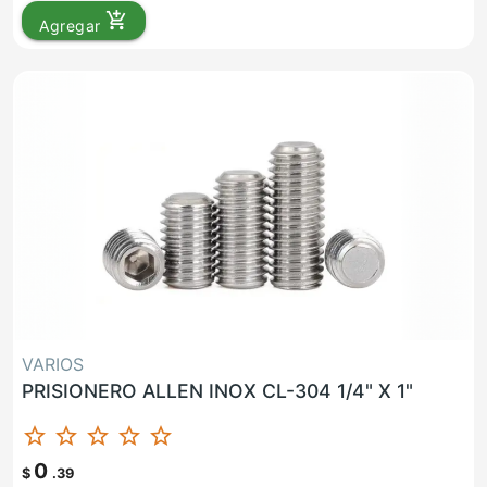
add_shopping_cart
Agregar
VARIOS
PRISIONERO ALLEN INOX CL-304 1/4" X 1"
star_border
star_border
star_border
star_border
star_border
0
$
.39