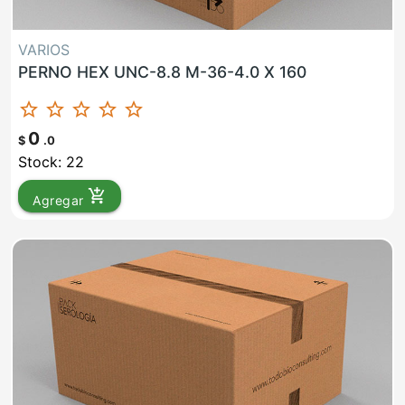
VARIOS
PERNO HEX UNC-8.8 M-36-4.0 X 160
star_border
star_border
star_border
star_border
star_border
0
$
.0
Stock: 22
add_shopping_cart
Agregar