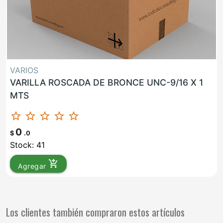
VARIOS
VARILLA ROSCADA DE BRONCE UNC-9/16 X 1
MTS
star_border
star_border
star_border
star_border
star_border
0
$
.0
Stock: 41
add_shopping_cart
Agregar
Los clientes también compraron estos artículos