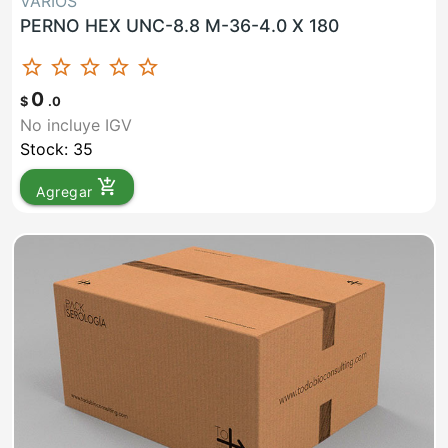
VARIOS
PERNO HEX UNC-8.8 M-36-4.0 X 180
star_border
star_border
star_border
star_border
star_border
0
$
.0
No incluye IGV
Stock: 35
add_shopping_cart
Agregar