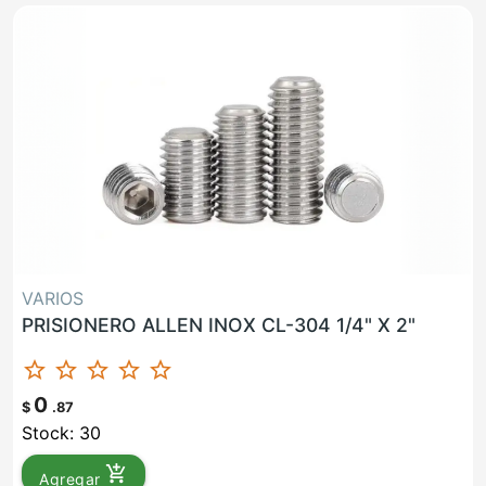
VARIOS
PRISIONERO ALLEN INOX CL-304 1/4" X 2"
star_border
star_border
star_border
star_border
star_border
0
$
.87
Stock: 30
add_shopping_cart
Agregar