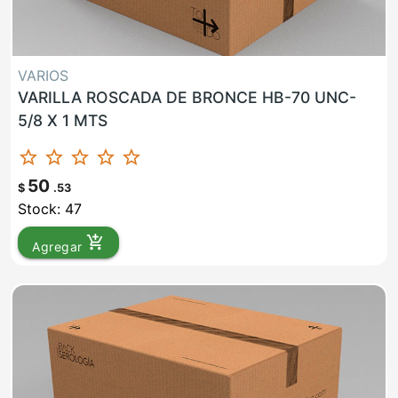
VARIOS
VARILLA ROSCADA DE BRONCE HB-70 UNC-
5/8 X 1 MTS
star_border
star_border
star_border
star_border
star_border
50
$
.53
Stock: 47
add_shopping_cart
Agregar