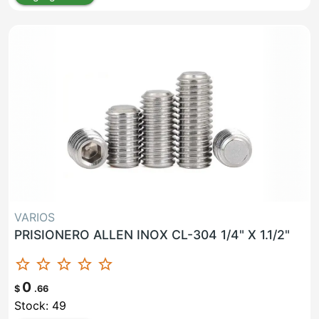
VARIOS
PRISIONERO ALLEN INOX CL-304 1/4" X 1.1/2"
star_border
star_border
star_border
star_border
star_border
0
$
.66
Stock: 49