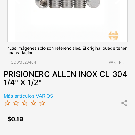
*Las imágenes solo son referenciales. El original puede tener
una variación.
COD:0520404
PART N°:
PRISIONERO ALLEN INOX CL-304
1/4" X 1/2"
Más artículos VARIOS
star_border
star_border
star_border
star_border
star_border
share
$0.19