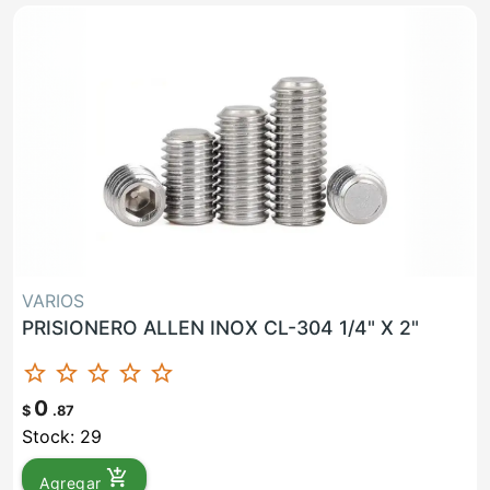
VARIOS
PRISIONERO ALLEN INOX CL-304 1/4" X 2"
star_border
star_border
star_border
star_border
star_border
0
$
.87
Stock: 29
add_shopping_cart
Agregar