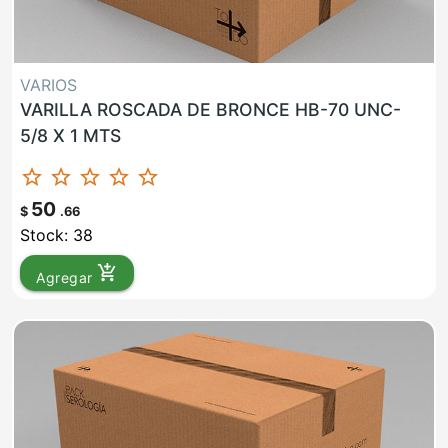
VARIOS
VARILLA ROSCADA DE BRONCE HB-70 UNC-
5/8 X 1 MTS
star_border
star_border
star_border
star_border
star_border
50
$
.66
Stock: 38
add_shopping_cart
Agregar