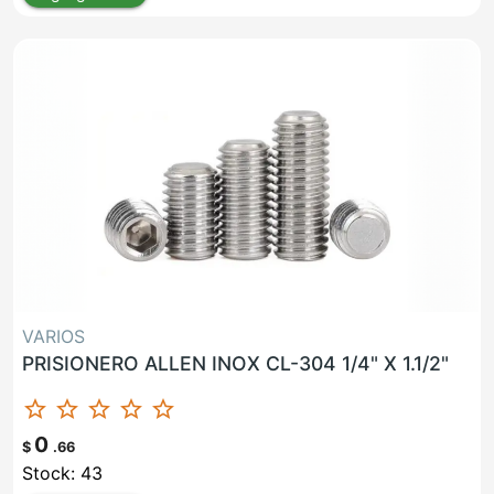
VARIOS
PRISIONERO ALLEN INOX CL-304 1/4" X 1.1/2"
star_border
star_border
star_border
star_border
star_border
0
$
.66
Stock: 43