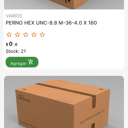
VARIOS
PERNO HEX UNC-8.8 M-36-4.0 X 160
star_border
star_border
star_border
star_border
star_border
0
$
.0
Stock: 21
add_shopping_cart
Agregar