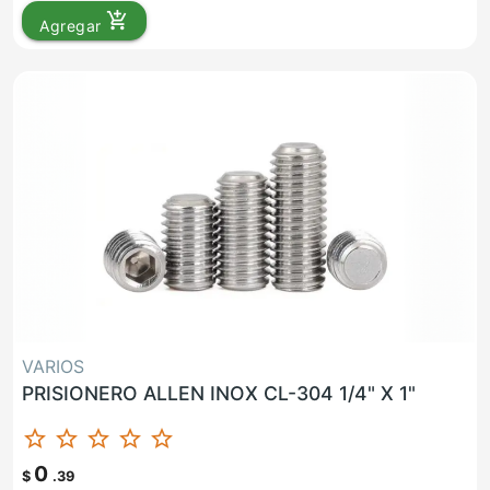
add_shopping_cart
Agregar
VARIOS
PRISIONERO ALLEN INOX CL-304 1/4" X 1"
star_border
star_border
star_border
star_border
star_border
0
$
.39