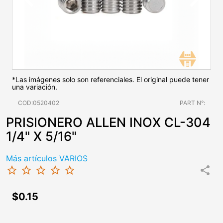
*Las imágenes solo son referenciales. El original puede tener
una variación.
COD:0520402
PART N°:
PRISIONERO ALLEN INOX CL-304
1/4" X 5/16"
Más artículos VARIOS
star_border
star_border
star_border
star_border
star_border
share
$0.15