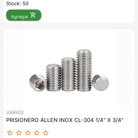
Stock: 50
add_shopping_cart
Agregar
VARIOS
PRISIONERO ALLEN INOX CL-304 1/4" X 3/4"
star_border
star_border
star_border
star_border
star_border