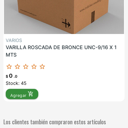
VARIOS
VARILLA ROSCADA DE BRONCE UNC-9/16 X 1
MTS
star_border
star_border
star_border
star_border
star_border
0
$
.0
Stock: 45
add_shopping_cart
Agregar
Los clientes también compraron estos artículos