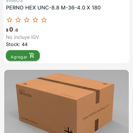
VARIOS
PERNO HEX UNC-8.8 M-36-4.0 X 180
star_border
star_border
star_border
star_border
star_border
0
$
.0
No incluye IGV
Stock: 44
add_shopping_cart
Agregar