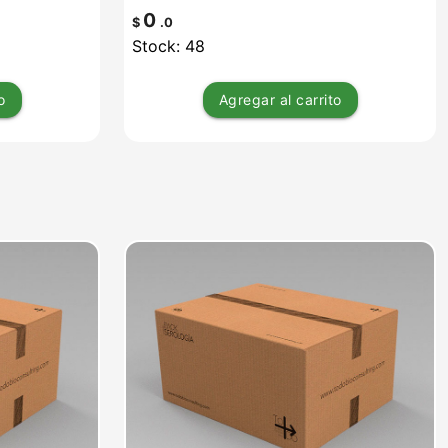
0
$
.0
Stock: 48
o
Agregar
al carrito