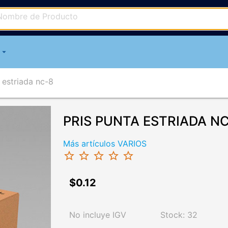
arrow_drop_down
 estriada nc-8
PRIS PUNTA ESTRIADA NC-
Más artículos VARIOS
star_border
star_border
star_border
star_border
star_border
$0.12
No incluye IGV
Stock: 32