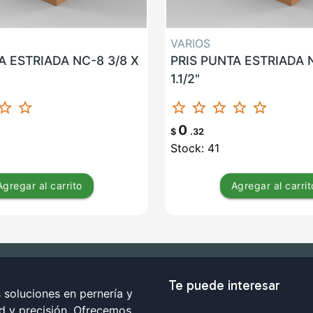
VARIOS
A ESTRIADA NC-8 3/8 X
PRIS PUNTA ESTRIADA N
1.1/2"
ar_border
star_border
star_border
star_border
star_border
star_border
star_border
0
$
.32
Stock: 41
Agregar
al carrito
Agregar
al carrit
Te puede interesar
soluciones en pernería y
ad y precisión. Ofrecemos