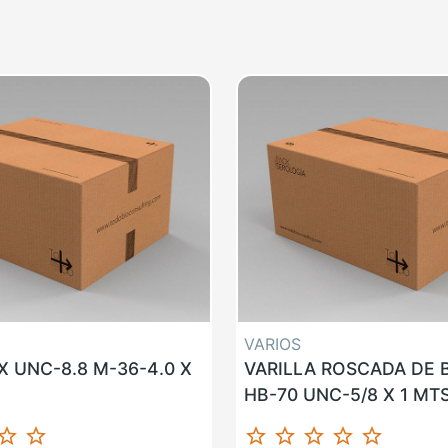
VARIOS
 UNC-8.8 M-36-4.0 X
VARILLA ROSCADA DE
HB-70 UNC-5/8 X 1 MT
ar_border
star_border
star_border
star_border
star_border
star_border
star_border