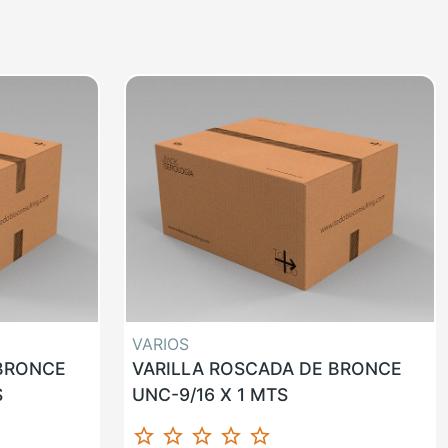
VARIOS
 BRONCE
VARILLA ROSCADA DE BRONCE
S
UNC-9/16 X 1 MTS
star_border
star_border
star_border
star_border
star_border