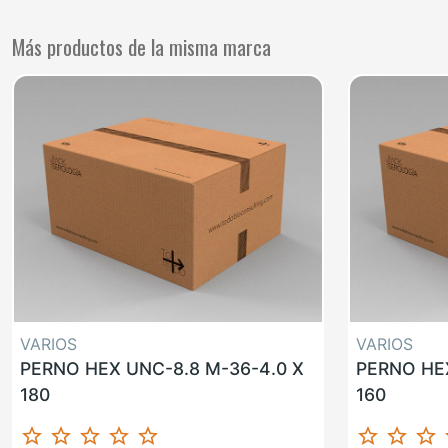
Más productos de la misma marca
VARIOS
VARIOS
PERNO HEX UNC-8.8 M-36-4.0 X
PERNO HEX
180
160
star_border
star_border
star_border
star_border
star_border
star_border
star_border
star_border
st