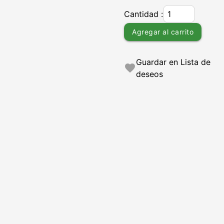
Cantidad :
Agregar al carrito
Guardar en Lista de
favorite
deseos