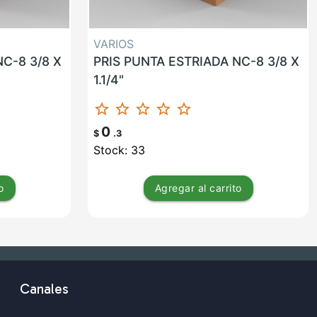
VARIOS
C-8 3/8 X
PRIS PUNTA ESTRIADA NC-8 3/8 X
1.1/4"
star_border
star_border
star_border
star_border
star_border
0
$
.3
Stock: 33
o
Agregar
al carrito
Canales