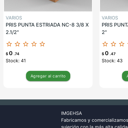
VARIOS
VARIOS
PRIS PUNTA ESTRIADA NC-8 3/8 X
PRIS PUNT
2.1/2"
2"
star_border
star_border
star_border
star_border
star_border
star_border
star_border
star_border
st
0
0
$
.74
$
.47
Stock: 41
Stock: 43
Agregar
al carrito
IMGEHSA
Fabricamos y comercializamos 
sujeción con la más alta calid