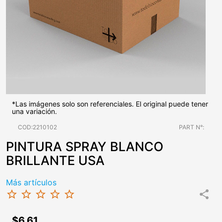
*Las imágenes solo son referenciales. El original puede tener
una variación.
COD:2210102
PART N°:
PINTURA SPRAY BLANCO
BRILLANTE USA
Más artículos
star_border
star_border
star_border
star_border
star_border
share
$6.61