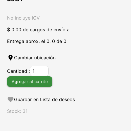
No incluye IGV
$ 0.00 de cargos de envío a
Entrega aprox. el 0, 0 de 0
location_on
Cambiar ubicación
Cantidad :
Agregar al carrito
favorite
Guardar en Lista de deseos
Stock: 31