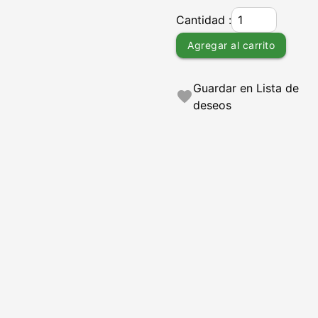
Cantidad :
Agregar al carrito
Guardar en Lista de
favorite
deseos