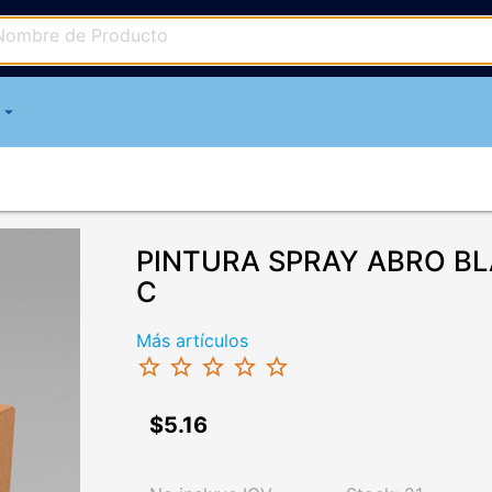
arrow_drop_down
PINTURA SPRAY ABRO B
C
Más artículos
star_border
star_border
star_border
star_border
star_border
$5.16