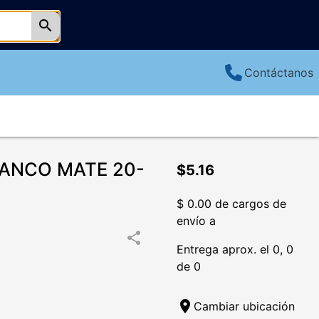
search
Contáctanos
LANCO MATE 20-
$5.16
$ 0.00 de cargos de
envío a
share
Entrega aprox. el 0, 0
de 0
location_on
Cambiar ubicación