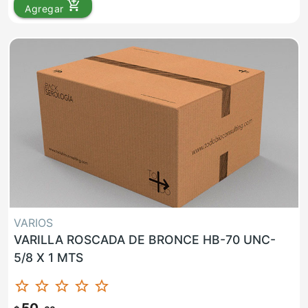
add_shopping_cart
Agregar
VARIOS
VARILLA ROSCADA DE BRONCE HB-70 UNC-
5/8 X 1 MTS
star_border
star_border
star_border
star_border
star_border