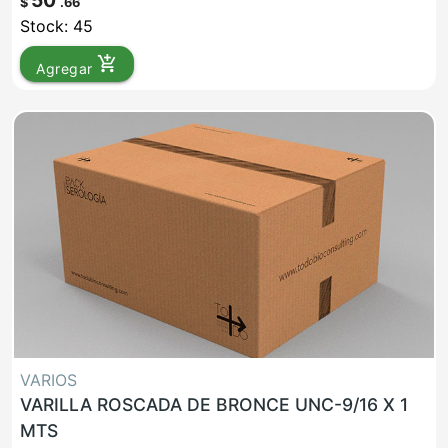
50
$
.66
Stock: 45
add_shopping_cart
Agregar
VARIOS
VARILLA ROSCADA DE BRONCE UNC-9/16 X 1
MTS