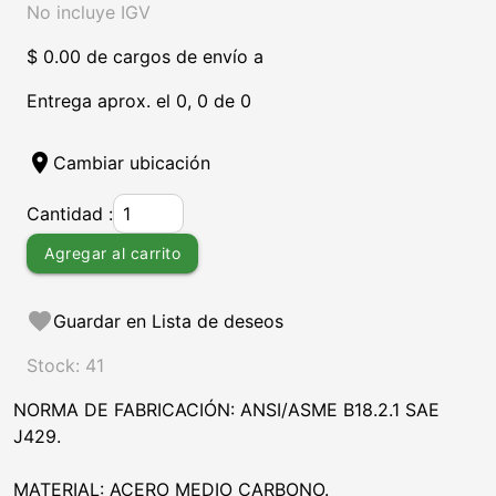
No incluye IGV
$ 0.00 de cargos de envío a
Entrega aprox. el 0, 0 de 0
location_on
Cambiar ubicación
Cantidad :
Agregar al carrito
favorite
Guardar en Lista de deseos
Stock: 41
NORMA DE FABRICACIÓN: ANSI/ASME B18.2.1 SAE
J429.
MATERIAL: ACERO MEDIO CARBONO.