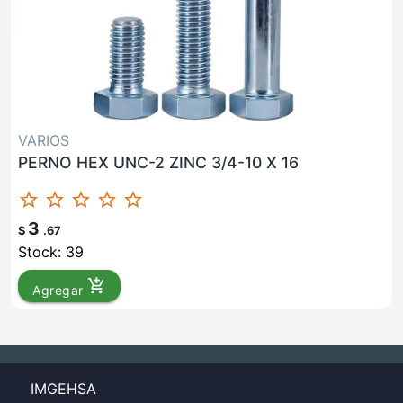
VARIOS
PERNO HEX UNC-2 ZINC 3/4-10 X 16
star_border
star_border
star_border
star_border
star_border
3
$
.67
Stock: 39
add_shopping_cart
Agregar
IMGEHSA