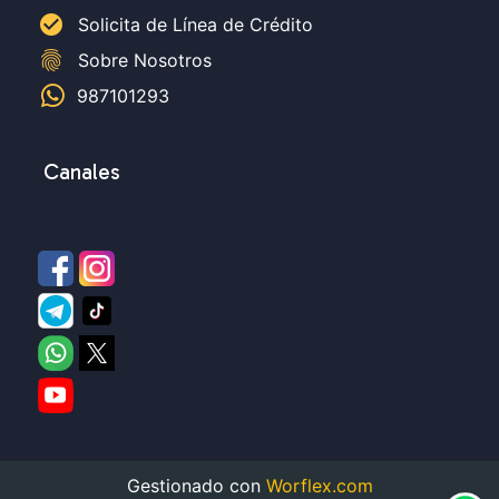
check_circle
Solicita de Línea de Crédito
fingerprint
Sobre Nosotros
987101293
Canales
Gestionado con
Worflex.com