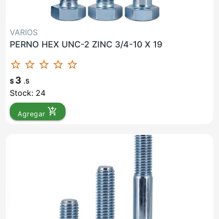
VARIOS
PERNO HEX UNC-2 ZINC 3/4-10 X 19
star_border
star_border
star_border
star_border
star_border
3
$
.5
Stock: 24
add_shopping_cart
Agregar