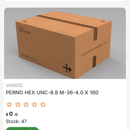
VARIOS
PERNO HEX UNC-8.8 M-36-4.0 X 160
star_border
star_border
star_border
star_border
star_border
0
$
.0
Stock: 47