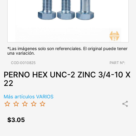
*Las imágenes solo son referenciales. El original puede tener
una variación.
COD:0010825
PART N°:
PERNO HEX UNC-2 ZINC 3/4-10 X
22
Más artículos VARIOS
star_border
star_border
star_border
star_border
star_border
share
$3.05