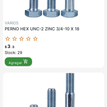
VARIOS
PERNO HEX UNC-2 ZINC 3/4-10 X 18
star_border
star_border
star_border
star_border
star_border
3
$
.5
Stock: 29
add_shopping_cart
Agregar