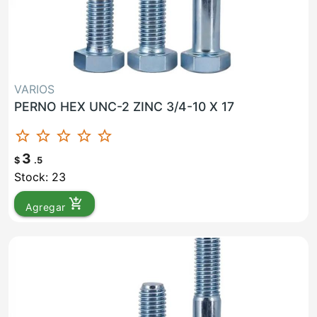
VARIOS
PERNO HEX UNC-2 ZINC 3/4-10 X 17
star_border
star_border
star_border
star_border
star_border
3
$
.5
Stock: 23
add_shopping_cart
Agregar