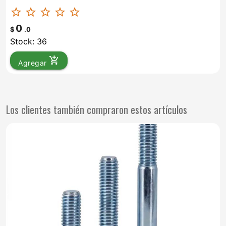
star_border
star_border
star_border
star_border
star_border
0
$
.0
Stock: 36
add_shopping_cart
Agregar
Los clientes también compraron estos artículos