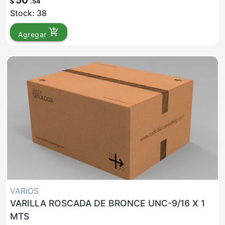
50
$
.54
Stock: 38
add_shopping_cart
Agregar
VARIOS
VARILLA ROSCADA DE BRONCE UNC-9/16 X 1
MTS