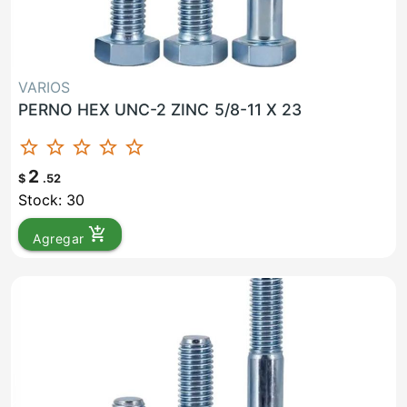
VARIOS
PERNO HEX UNC-2 ZINC 5/8-11 X 23
star_border
star_border
star_border
star_border
star_border
2
$
.52
Stock: 30
add_shopping_cart
Agregar