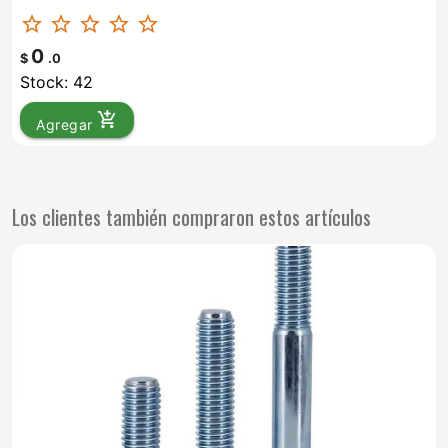
star_border
star_border
star_border
star_border
star_border
0
$
.0
Stock: 42
add_shopping_cart
Agregar
Los clientes también compraron estos artículos