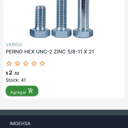
VARIOS
PERNO HEX UNC-2 ZINC 5/8-11 X 21
star_border
star_border
star_border
star_border
star_border
2
$
.52
Stock: 41
add_shopping_cart
Agregar
IMGEHSA