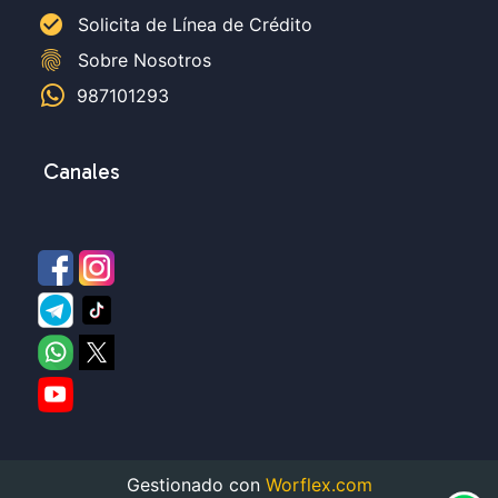
check_circle
Solicita de Línea de Crédito
fingerprint
Sobre Nosotros
987101293
Canales
Gestionado con
Worflex.com