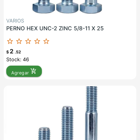
VARIOS
PERNO HEX UNC-2 ZINC 5/8-11 X 25
star_border
star_border
star_border
star_border
star_border
2
$
.52
Stock: 46
add_shopping_cart
Agregar