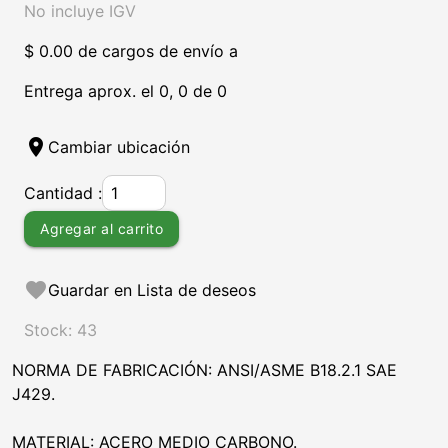
No incluye IGV
$ 0.00 de cargos de envío a
Entrega aprox. el 0, 0 de 0
location_on
Cambiar ubicación
Cantidad :
Agregar al carrito
favorite
Guardar en Lista de deseos
Stock: 43
NORMA DE FABRICACIÓN: ANSI/ASME B18.2.1 SAE
J429.
MATERIAL: ACERO MEDIO CARBONO.