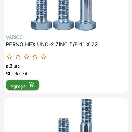
VARIOS
PERNO HEX UNC-2 ZINC 5/8-11 X 22
star_border
star_border
star_border
star_border
star_border
2
$
.52
Stock: 34
add_shopping_cart
Agregar