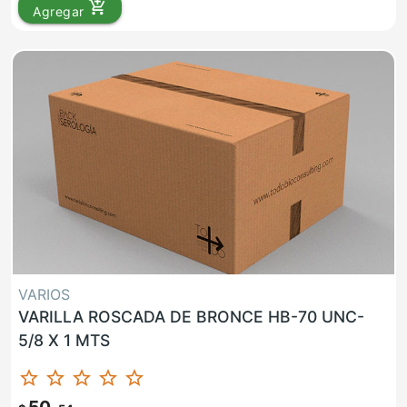
add_shopping_cart
Agregar
VARIOS
VARILLA ROSCADA DE BRONCE HB-70 UNC-
5/8 X 1 MTS
star_border
star_border
star_border
star_border
star_border