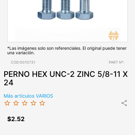
*Las imágenes solo son referenciales. El original puede tener
una variación.
COD:0010731
PART N°:
PERNO HEX UNC-2 ZINC 5/8-11 X
24
Más artículos VARIOS
star_border
star_border
star_border
star_border
star_border
share
$2.52