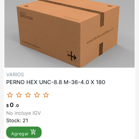
VARIOS
PERNO HEX UNC-8.8 M-36-4.0 X 180
star_border
star_border
star_border
star_border
star_border
0
$
.0
No incluye IGV
Stock: 21
add_shopping_cart
Agregar