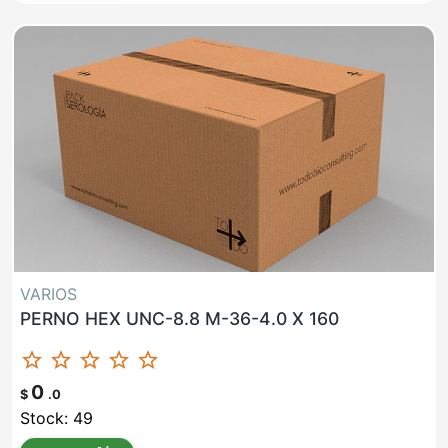
VARIOS
PERNO HEX UNC-8.8 M-36-4.0 X 160
star_border
star_border
star_border
star_border
star_border
0
$
.0
Stock: 49