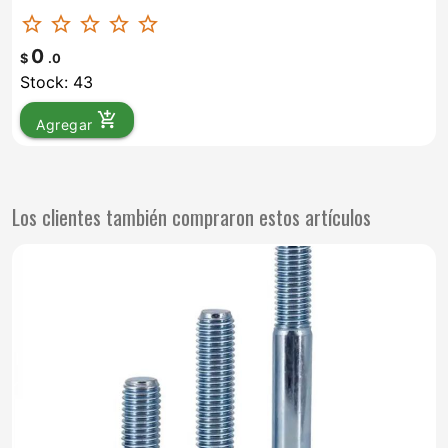
star_border
star_border
star_border
star_border
star_border
0
$
.0
Stock: 43
add_shopping_cart
Agregar
Los clientes también compraron estos artículos