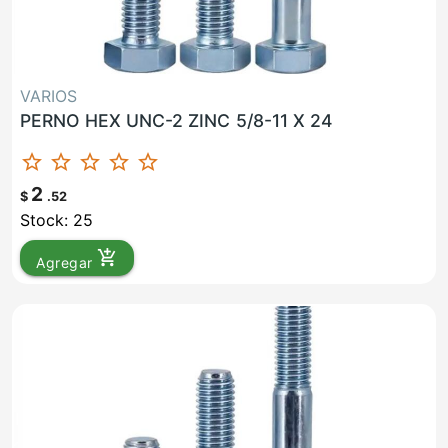
VARIOS
PERNO HEX UNC-2 ZINC 5/8-11 X 24
star_border
star_border
star_border
star_border
star_border
2
$
.52
Stock: 25
add_shopping_cart
Agregar