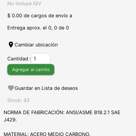
No incluye IGV
$ 0.00 de cargos de envío a
Entrega aprox. el 0, 0 de 0
location_on
Cambiar ubicación
Cantidad :
Agregar al carrito
favorite
Guardar en Lista de deseos
Stock: 43
NORMA DE FABRICACIÓN: ANSI/ASME B18.2.1 SAE
J429.
MATERIAL: ACERO MEDIO CARBONO.