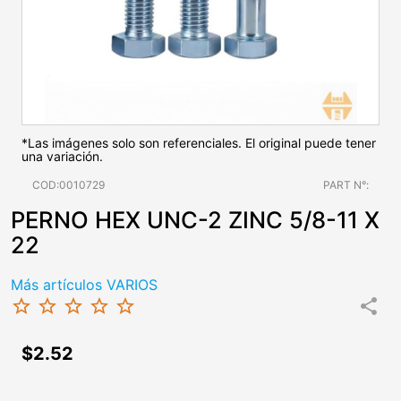
*Las imágenes solo son referenciales. El original puede tener
una variación.
COD:0010729
PART N°:
PERNO HEX UNC-2 ZINC 5/8-11 X
22
Más artículos VARIOS
star_border
star_border
star_border
star_border
star_border
share
$2.52