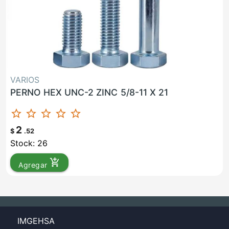
VARIOS
PERNO HEX UNC-2 ZINC 5/8-11 X 21
star_border
star_border
star_border
star_border
star_border
2
$
.52
Stock: 26
add_shopping_cart
Agregar
IMGEHSA