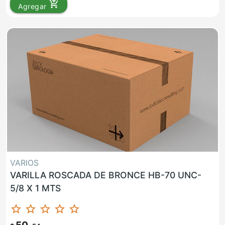
add_shopping_cart
Agregar
VARIOS
VARILLA ROSCADA DE BRONCE HB-70 UNC-
5/8 X 1 MTS
star_border
star_border
star_border
star_border
star_border