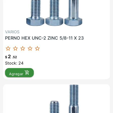
VARIOS
PERNO HEX UNC-2 ZINC 5/8-11 X 23
star_border
star_border
star_border
star_border
star_border
2
$
.52
Stock: 24
add_shopping_cart
Agregar