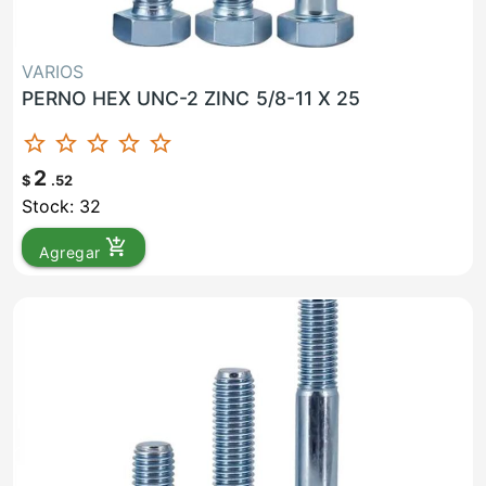
VARIOS
PERNO HEX UNC-2 ZINC 5/8-11 X 25
star_border
star_border
star_border
star_border
star_border
2
$
.52
Stock: 32
add_shopping_cart
Agregar