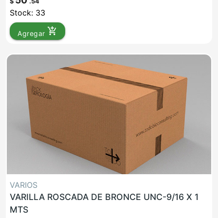
50
$
.54
Stock: 33
add_shopping_cart
Agregar
VARIOS
VARILLA ROSCADA DE BRONCE UNC-9/16 X 1
MTS