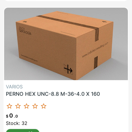
VARIOS
PERNO HEX UNC-8.8 M-36-4.0 X 160
star_border
star_border
star_border
star_border
star_border
0
$
.0
Stock: 32