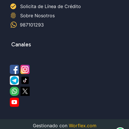
check_circle
Solicita de Línea de Crédito
fingerprint
Sobre Nosotros
987101293
Canales
Gestionado con
Worflex.com