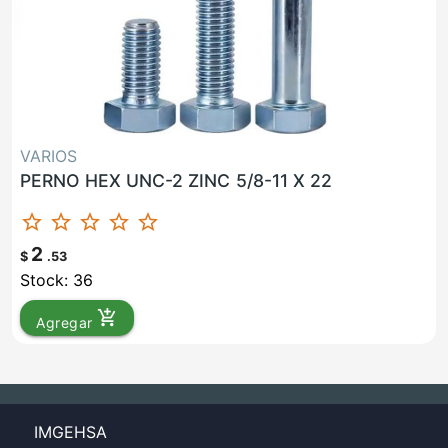
VARIOS
PERNO HEX UNC-2 ZINC 5/8-11 X 22
star_border
star_border
star_border
star_border
star_border
2
$
.53
Stock: 36
add_shopping_cart
Agregar
IMGEHSA