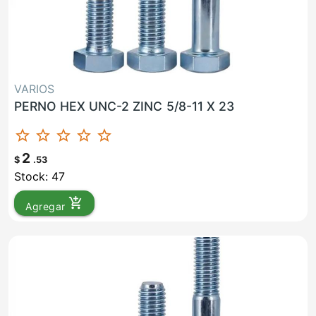
VARIOS
PERNO HEX UNC-2 ZINC 5/8-11 X 23
star_border
star_border
star_border
star_border
star_border
2
$
.53
Stock: 47
add_shopping_cart
Agregar