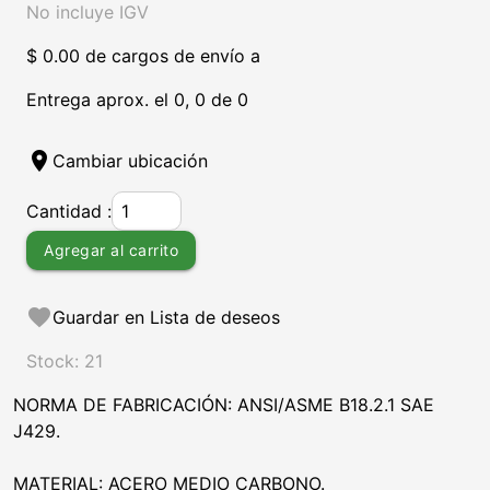
No incluye IGV
$ 0.00 de cargos de envío a
Entrega aprox. el 0, 0 de 0
location_on
Cambiar ubicación
Cantidad :
Agregar al carrito
favorite
Guardar en Lista de deseos
Stock: 21
NORMA DE FABRICACIÓN: ANSI/ASME B18.2.1 SAE
J429.
MATERIAL: ACERO MEDIO CARBONO.