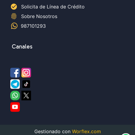
check_circle
Solicita de Línea de Crédito
fingerprint
Sobre Nosotros
987101293
Canales
Gestionado con
Worflex.com