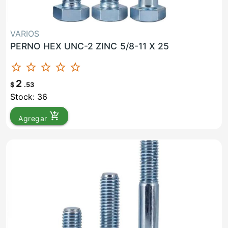
VARIOS
PERNO HEX UNC-2 ZINC 5/8-11 X 25
star_border
star_border
star_border
star_border
star_border
2
$
.53
Stock: 36
add_shopping_cart
Agregar