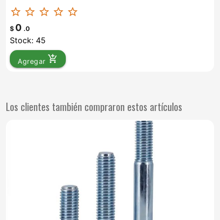
star_border
star_border
star_border
star_border
star_border
0
$
.0
Stock: 45
add_shopping_cart
Agregar
Los clientes también compraron estos artículos