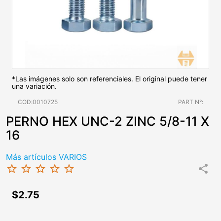
*Las imágenes solo son referenciales. El original puede tener
una variación.
COD:0010725
PART N°:
PERNO HEX UNC-2 ZINC 5/8-11 X
16
Más artículos VARIOS
star_border
star_border
star_border
star_border
star_border
share
$2.75