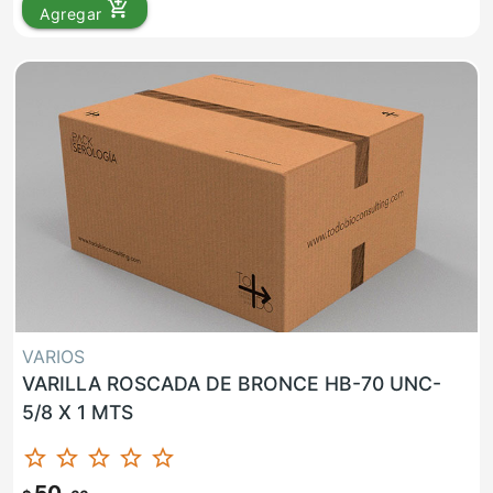
add_shopping_cart
Agregar
VARIOS
VARILLA ROSCADA DE BRONCE HB-70 UNC-
5/8 X 1 MTS
star_border
star_border
star_border
star_border
star_border