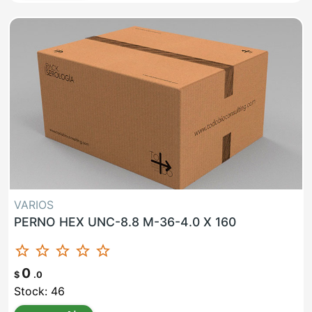
VARIOS
PERNO HEX UNC-8.8 M-36-4.0 X 160
star_border
star_border
star_border
star_border
star_border
0
$
.0
Stock: 46