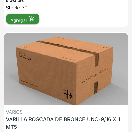
50
$
.66
Stock: 30
add_shopping_cart
Agregar
VARIOS
VARILLA ROSCADA DE BRONCE UNC-9/16 X 1
MTS