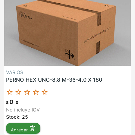
VARIOS
PERNO HEX UNC-8.8 M-36-4.0 X 180
star_border
star_border
star_border
star_border
star_border
0
$
.0
No incluye IGV
Stock: 25
add_shopping_cart
Agregar