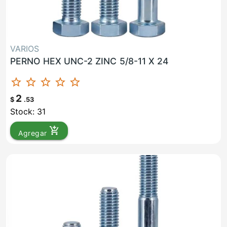
VARIOS
PERNO HEX UNC-2 ZINC 5/8-11 X 24
star_border
star_border
star_border
star_border
star_border
2
$
.53
Stock: 31
add_shopping_cart
Agregar