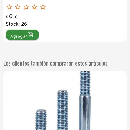
star_border
star_border
star_border
star_border
star_border
0
$
.0
Stock: 26
add_shopping_cart
Agregar
Los clientes también compraron estos artículos