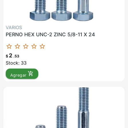
VARIOS
PERNO HEX UNC-2 ZINC 5/8-11 X 24
star_border
star_border
star_border
star_border
star_border
2
$
.53
Stock: 33
add_shopping_cart
Agregar