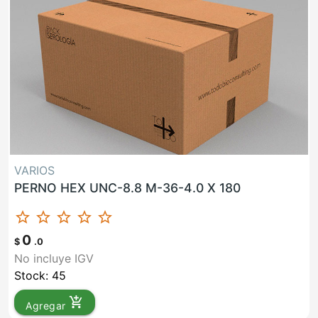
VARIOS
PERNO HEX UNC-8.8 M-36-4.0 X 180
star_border
star_border
star_border
star_border
star_border
0
$
.0
No incluye IGV
Stock: 45
add_shopping_cart
Agregar