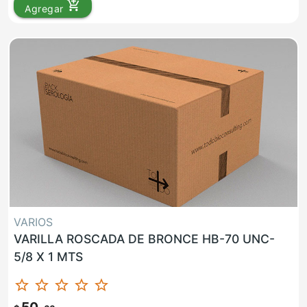
add_shopping_cart
Agregar
VARIOS
VARILLA ROSCADA DE BRONCE HB-70 UNC-
5/8 X 1 MTS
star_border
star_border
star_border
star_border
star_border