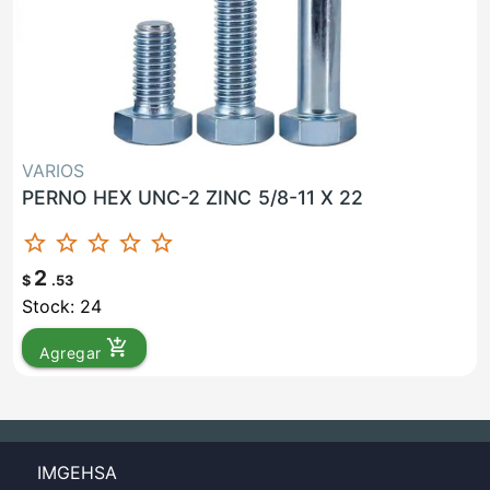
VARIOS
PERNO HEX UNC-2 ZINC 5/8-11 X 22
star_border
star_border
star_border
star_border
star_border
2
$
.53
Stock: 24
add_shopping_cart
Agregar
IMGEHSA