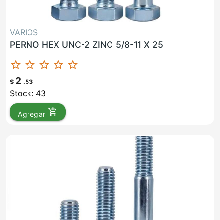
VARIOS
PERNO HEX UNC-2 ZINC 5/8-11 X 25
star_border
star_border
star_border
star_border
star_border
2
$
.53
Stock: 43
add_shopping_cart
Agregar