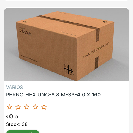
VARIOS
PERNO HEX UNC-8.8 M-36-4.0 X 160
star_border
star_border
star_border
star_border
star_border
0
$
.0
Stock: 38