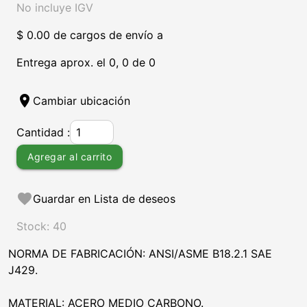
No incluye IGV
$ 0.00 de cargos de envío a
Entrega aprox. el 0, 0 de 0
location_on
Cambiar ubicación
Cantidad :
Agregar al carrito
favorite
Guardar en Lista de deseos
Stock: 40
NORMA DE FABRICACIÓN: ANSI/ASME B18.2.1 SAE
J429.
MATERIAL: ACERO MEDIO CARBONO.