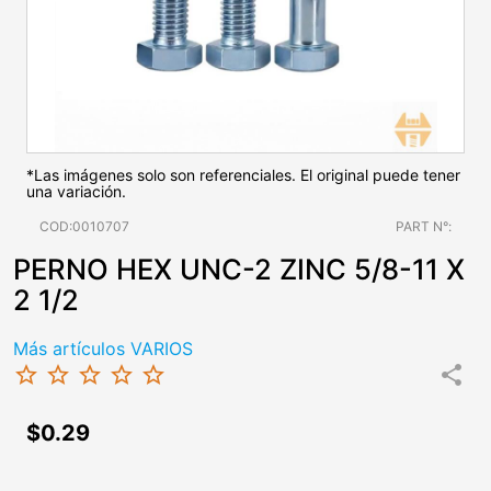
*Las imágenes solo son referenciales. El original puede tener
una variación.
COD:0010707
PART N°:
PERNO HEX UNC-2 ZINC 5/8-11 X
2 1/2
Más artículos VARIOS
star_border
star_border
star_border
star_border
star_border
share
$0.29