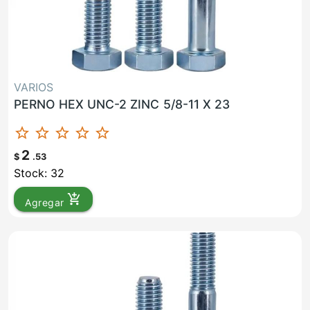
VARIOS
PERNO HEX UNC-2 ZINC 5/8-11 X 23
star_border
star_border
star_border
star_border
star_border
2
$
.53
Stock: 32
add_shopping_cart
Agregar