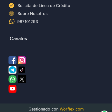
check_circle
Solicita de Línea de Crédito
fingerprint
Sobre Nosotros
987101293
Canales
Gestionado con
Worflex.com