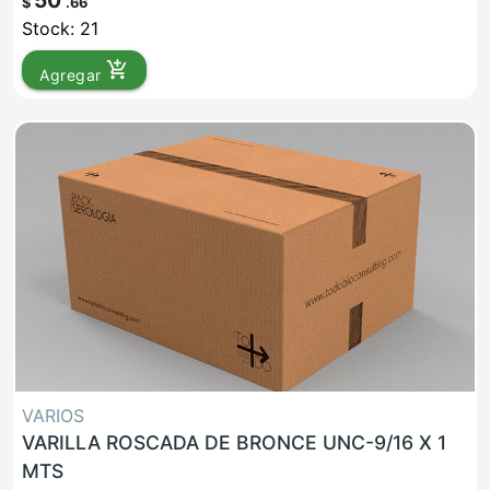
50
$
.66
Stock: 21
add_shopping_cart
Agregar
VARIOS
VARILLA ROSCADA DE BRONCE UNC-9/16 X 1
MTS