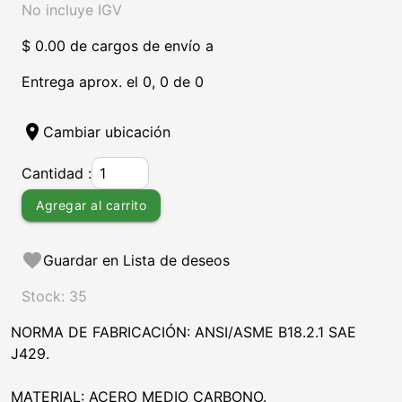
No incluye IGV
$ 0.00 de cargos de envío a
Entrega aprox. el 0, 0 de 0
location_on
Cambiar ubicación
Cantidad :
Agregar al carrito
favorite
Guardar en Lista de deseos
Stock: 35
NORMA DE FABRICACIÓN: ANSI/ASME B18.2.1 SAE
J429.
MATERIAL: ACERO MEDIO CARBONO.