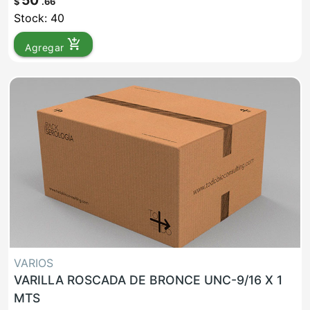
50
$
.66
Stock: 40
add_shopping_cart
Agregar
VARIOS
VARILLA ROSCADA DE BRONCE UNC-9/16 X 1
MTS