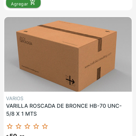
add_shopping_cart
Agregar
VARIOS
VARILLA ROSCADA DE BRONCE HB-70 UNC-
5/8 X 1 MTS
star_border
star_border
star_border
star_border
star_border