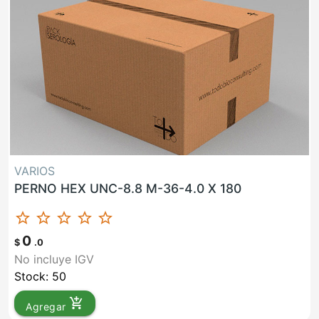
VARIOS
PERNO HEX UNC-8.8 M-36-4.0 X 180
star_border
star_border
star_border
star_border
star_border
0
$
.0
No incluye IGV
Stock: 50
add_shopping_cart
Agregar