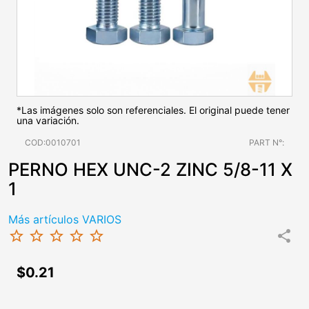
*Las imágenes solo son referenciales. El original puede tener
una variación.
COD:0010701
PART N°:
PERNO HEX UNC-2 ZINC 5/8-11 X
1
Más artículos VARIOS
star_border
star_border
star_border
star_border
star_border
share
$0.21