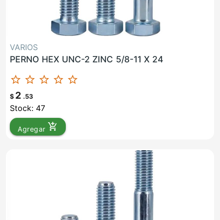
VARIOS
PERNO HEX UNC-2 ZINC 5/8-11 X 24
star_border
star_border
star_border
star_border
star_border
2
$
.53
Stock: 47
add_shopping_cart
Agregar