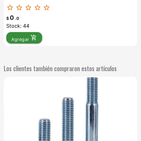
star_border
star_border
star_border
star_border
star_border
0
$
.0
Stock: 44
add_shopping_cart
Agregar
Los clientes también compraron estos artículos