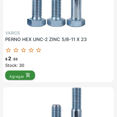
VARIOS
PERNO HEX UNC-2 ZINC 5/8-11 X 23
star_border
star_border
star_border
star_border
star_border
2
$
.53
Stock: 30
add_shopping_cart
Agregar