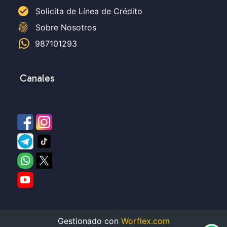
check_circle
Solicita de Línea de Crédito
fingerprint
Sobre Nosotros
987101293
Canales
Gestionado con
Worflex.com