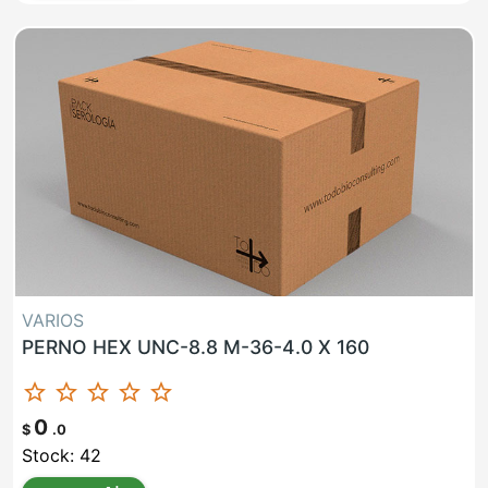
VARIOS
PERNO HEX UNC-8.8 M-36-4.0 X 160
star_border
star_border
star_border
star_border
star_border
0
$
.0
Stock: 42