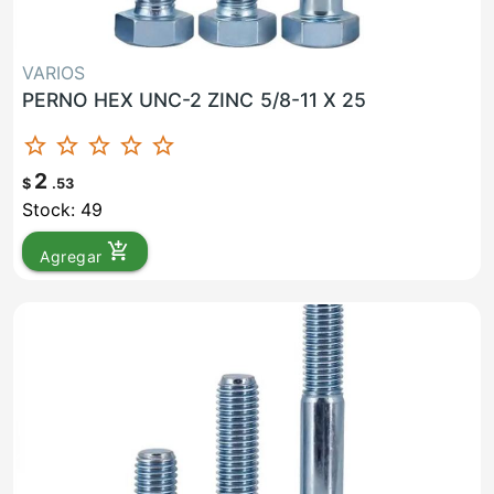
VARIOS
PERNO HEX UNC-2 ZINC 5/8-11 X 25
star_border
star_border
star_border
star_border
star_border
2
$
.53
Stock: 49
add_shopping_cart
Agregar