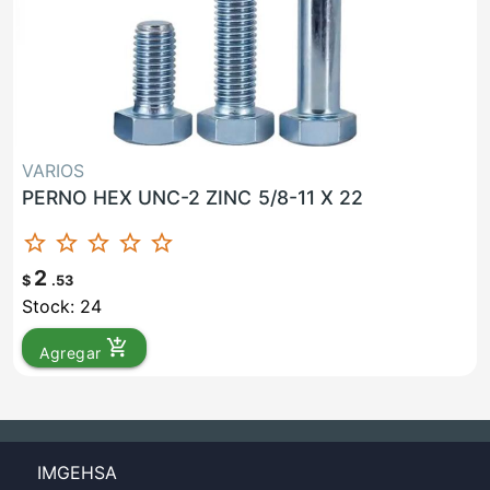
VARIOS
PERNO HEX UNC-2 ZINC 5/8-11 X 22
star_border
star_border
star_border
star_border
star_border
2
$
.53
Stock: 24
add_shopping_cart
Agregar
IMGEHSA