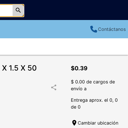
search
Contáctanos
X 1.5 X 50
$0.39
$ 0.00 de cargos de
share
envío a
Entrega aprox. el 0, 0
de 0
location_on
Cambiar ubicación