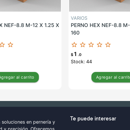
VARIOS
 NEF-8.8 M-12 X 1.25 X
PERNO HEX NEF-8.8 M-1
160
ar_border
star_border
star_border
star_border
star_border
star_border
star_border
1
$
.0
Stock: 44
Agregar
al carrito
Agregar
al carrit
Te puede interesar
soluciones en pernería y
ad y precisión. Ofrecemos