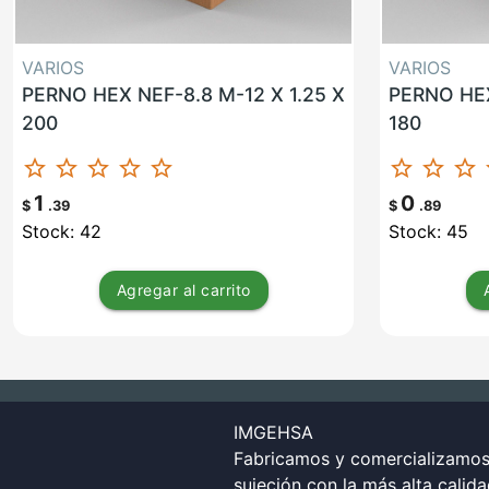
VARIOS
VARIOS
PERNO HEX NEF-8.8 M-12 X 1.25 X
PERNO HEX
200
180
star_border
star_border
star_border
star_border
star_border
star_border
star_border
star_border
st
1
0
$
.39
$
.89
Stock: 42
Stock: 45
Agregar
al carrito
IMGEHSA
Fabricamos y comercializamos 
sujeción con la más alta calid