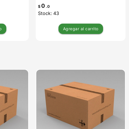
0
$
.0
Stock: 43
o
Agregar
al carrito