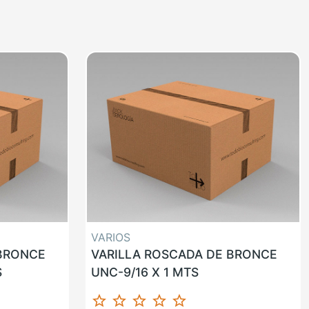
VARIOS
 BRONCE
VARILLA ROSCADA DE BRONCE
S
UNC-9/16 X 1 MTS
star_border
star_border
star_border
star_border
star_border