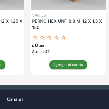
VARIOS
2 X 1.25 X
PERNO HEX UNF-8.8 M-12 X 1.5 X
150
star_border
star_border
star_border
star_border
star_border
0
$
.94
Stock: 47
o
Agregar
al carrito
Canales