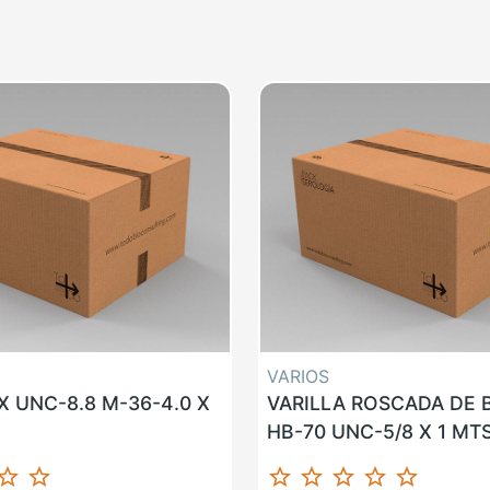
VARIOS
 UNC-8.8 M-36-4.0 X
VARILLA ROSCADA DE
HB-70 UNC-5/8 X 1 MT
ar_border
star_border
star_border
star_border
star_border
star_border
star_border