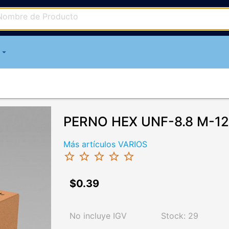
arrow_drop_down
PERNO HEX UNF-8.8 M-12 
Más artículos VARIOS
star_border
star_border
star_border
star_border
star_border
$0.39
No incluye IGV
Stock: 29