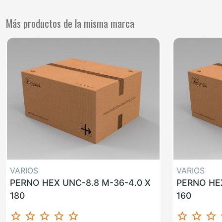
Más productos de la misma marca
VARIOS
VARIOS
PERNO HEX UNC-8.8 M-36-4.0 X
PERNO HEX
180
160
star_border
star_border
star_border
star_border
star_border
star_border
star_border
star_border
st