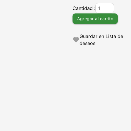
Cantidad :
Agregar al carrito
Guardar en Lista de
favorite
deseos