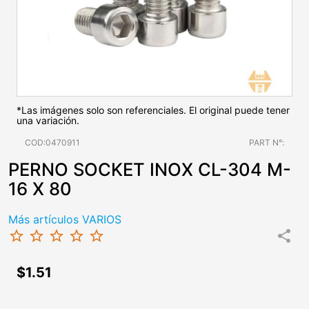
*Las imágenes solo son referenciales. El original puede tener
una variación.
COD:0470911
PART N°:
PERNO SOCKET INOX CL-304 M-
16 X 80
Más artículos VARIOS
star_border
star_border
star_border
star_border
star_border
share
$1.51