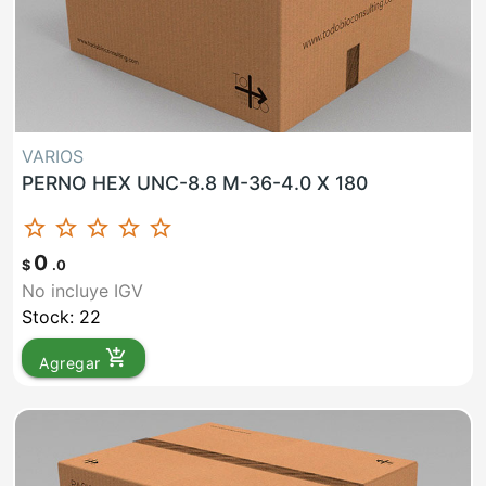
VARIOS
PERNO HEX UNC-8.8 M-36-4.0 X 180
star_border
star_border
star_border
star_border
star_border
0
$
.0
No incluye IGV
Stock: 22
add_shopping_cart
Agregar