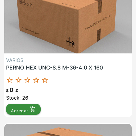
VARIOS
PERNO HEX UNC-8.8 M-36-4.0 X 160
star_border
star_border
star_border
star_border
star_border
0
$
.0
Stock: 26
add_shopping_cart
Agregar