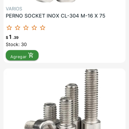
VARIOS
PERNO SOCKET INOX CL-304 M-16 X 75
star_border
star_border
star_border
star_border
star_border
1
$
.39
Stock: 30
add_shopping_cart
Agregar