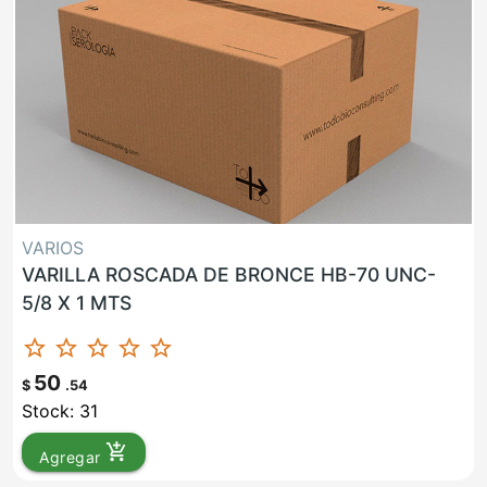
VARIOS
VARILLA ROSCADA DE BRONCE HB-70 UNC-
5/8 X 1 MTS
star_border
star_border
star_border
star_border
star_border
50
$
.54
Stock: 31
add_shopping_cart
Agregar