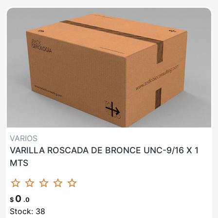
VARIOS
VARILLA ROSCADA DE BRONCE UNC-9/16 X 1
MTS
star_border
star_border
star_border
star_border
star_border
0
$
.0
Stock: 38