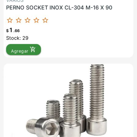
VARIOS
PERNO SOCKET INOX CL-304 M-16 X 90
star_border
star_border
star_border
star_border
star_border
1
$
.66
Stock: 29
add_shopping_cart
Agregar