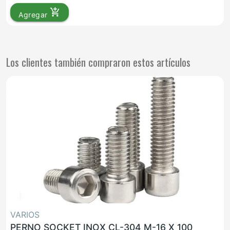
add_shopping_cart
Agregar
Los clientes también compraron estos artículos
VARIOS
PERNO SOCKET INOX CL-304 M-16 X 100