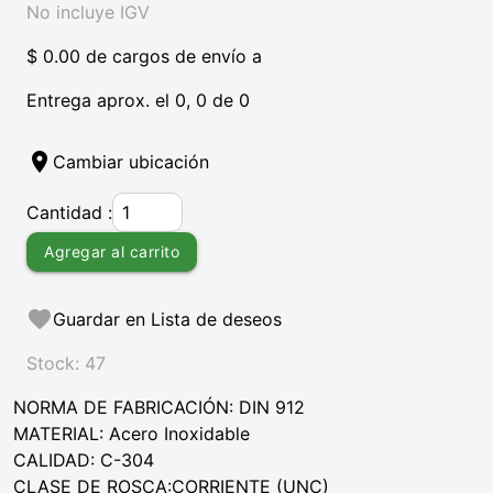
No incluye IGV
$ 0.00 de cargos de envío a
Entrega aprox. el 0, 0 de 0
location_on
Cambiar ubicación
Cantidad :
Agregar al carrito
favorite
Guardar en Lista de deseos
Stock: 47
NORMA DE FABRICACIÓN: DIN 912
MATERIAL: Acero Inoxidable
CALIDAD: C-304
CLASE DE ROSCA:CORRIENTE (UNC)