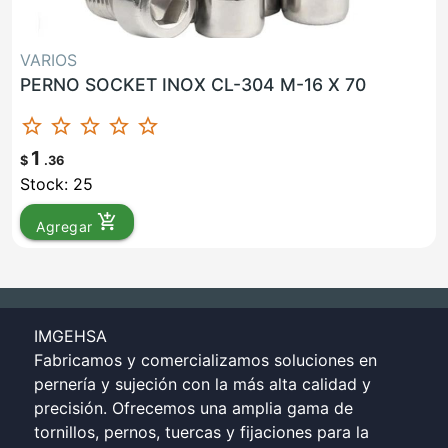
VARIOS
PERNO SOCKET INOX CL-304 M-16 X 70
star_border
star_border
star_border
star_border
star_border
1
$
.36
Stock: 25
add_shopping_cart
Agregar
IMGEHSA
Fabricamos y comercializamos soluciones en
pernería y sujeción con la más alta calidad y
precisión. Ofrecemos una amplia gama de
tornillos, pernos, tuercas y fijaciones para la