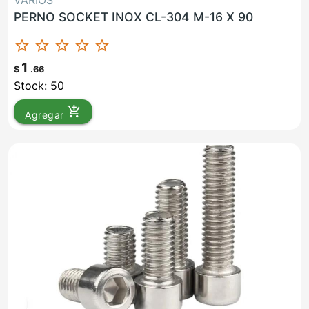
VARIOS
PERNO SOCKET INOX CL-304 M-16 X 90
star_border
star_border
star_border
star_border
star_border
1
$
.66
Stock: 50
add_shopping_cart
Agregar