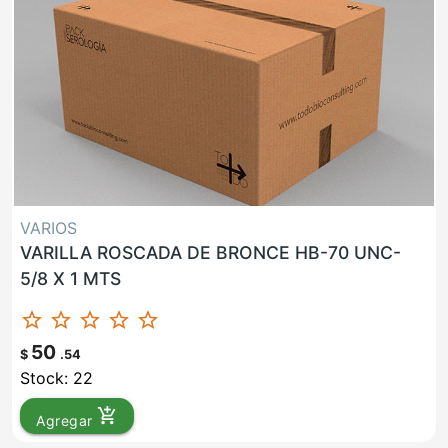
VARIOS
VARILLA ROSCADA DE BRONCE HB-70 UNC-
5/8 X 1 MTS
star_border
star_border
star_border
star_border
star_border
50
$
.54
Stock: 22
add_shopping_cart
Agregar