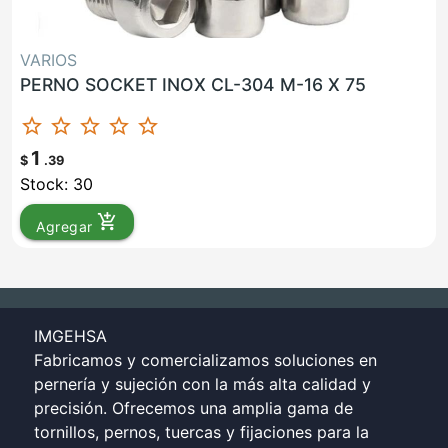
VARIOS
PERNO SOCKET INOX CL-304 M-16 X 75
star_border
star_border
star_border
star_border
star_border
1
$
.39
Stock: 30
add_shopping_cart
Agregar
IMGEHSA
Fabricamos y comercializamos soluciones en
pernería y sujeción con la más alta calidad y
precisión. Ofrecemos una amplia gama de
tornillos, pernos, tuercas y fijaciones para la