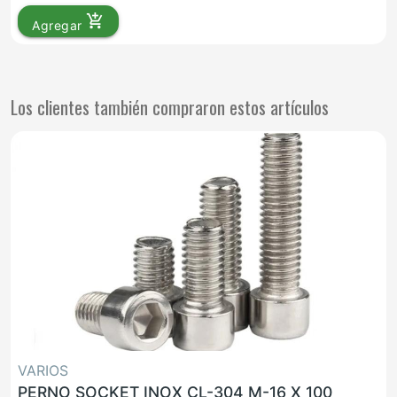
add_shopping_cart
Agregar
Los clientes también compraron estos artículos
VARIOS
PERNO SOCKET INOX CL-304 M-16 X 100