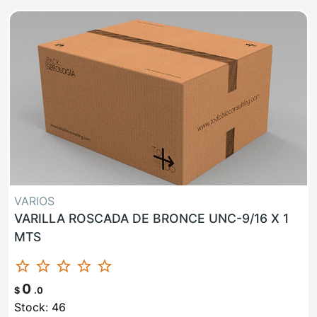
VARIOS
VARILLA ROSCADA DE BRONCE UNC-9/16 X 1
MTS
star_border
star_border
star_border
star_border
star_border
0
$
.0
Stock: 46