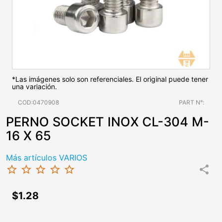
*Las imágenes solo son referenciales. El original puede tener
una variación.
COD:0470908
PART N°:
PERNO SOCKET INOX CL-304 M-
16 X 65
Más artículos VARIOS
star_border
star_border
star_border
star_border
star_border
share
$1.28