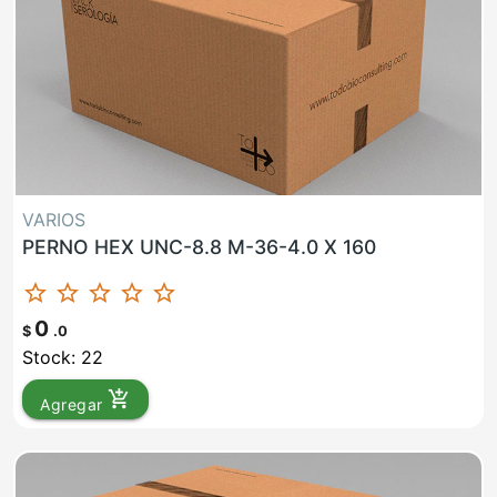
VARIOS
PERNO HEX UNC-8.8 M-36-4.0 X 160
star_border
star_border
star_border
star_border
star_border
0
$
.0
Stock: 22
add_shopping_cart
Agregar