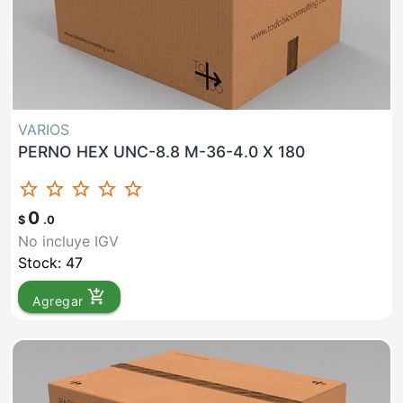
VARIOS
PERNO HEX UNC-8.8 M-36-4.0 X 180
star_border
star_border
star_border
star_border
star_border
0
$
.0
No incluye IGV
Stock: 47
add_shopping_cart
Agregar