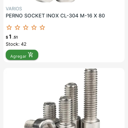
VARIOS
PERNO SOCKET INOX CL-304 M-16 X 80
star_border
star_border
star_border
star_border
star_border
1
$
.51
Stock: 42
add_shopping_cart
Agregar