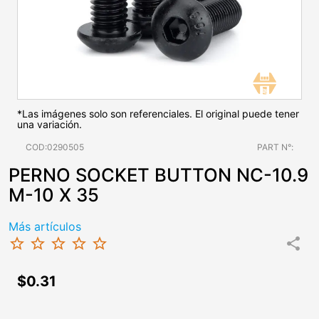
*Las imágenes solo son referenciales. El original puede tener
una variación.
COD:0290505
PART N°:
PERNO SOCKET BUTTON NC-10.9
M-10 X 35
Más artículos
star_border
star_border
star_border
star_border
star_border
share
$0.31