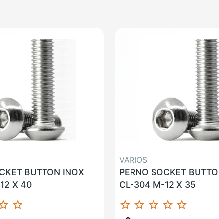
VARIOS
CKET BUTTON INOX
PERNO SOCKET BUTTO
12 X 40
CL-304 M-12 X 35
ar_border
star_border
star_border
star_border
star_border
star_border
star_border