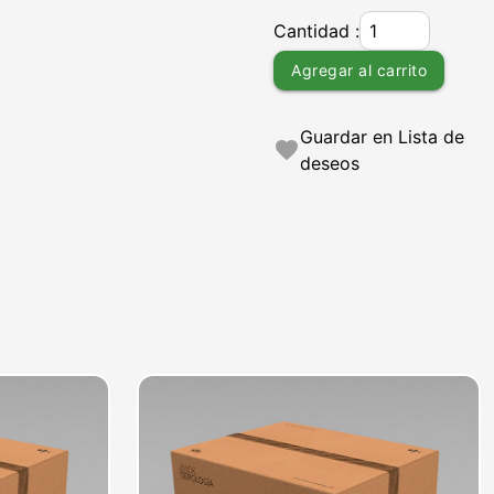
Cantidad :
Agregar al carrito
Guardar en Lista de
favorite
deseos