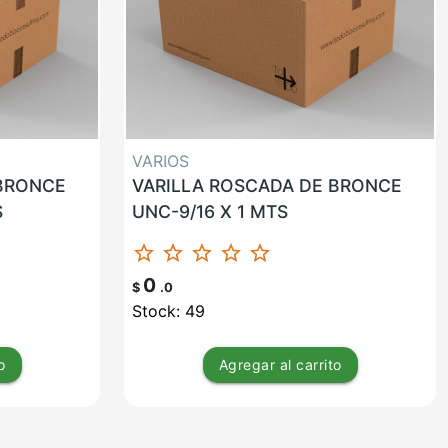
VARIOS
 BRONCE
VARILLA ROSCADA DE BRONCE
S
UNC-9/16 X 1 MTS
star_border
star_border
star_border
star_border
star_border
0
$
.0
Stock: 49
o
Agregar
al carrito