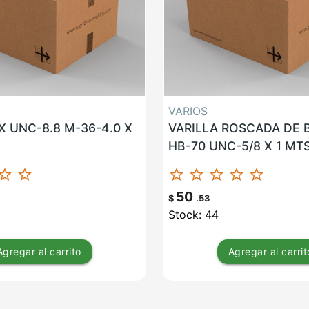
VARIOS
 UNC-8.8 M-36-4.0 X
VARILLA ROSCADA DE
HB-70 UNC-5/8 X 1 MT
ar_border
star_border
star_border
star_border
star_border
star_border
star_border
50
$
.53
Stock: 44
Agregar
al carrito
Agregar
al carrit