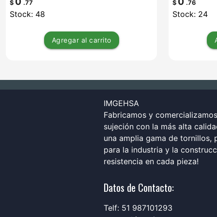
0
0
$
.77
$
.76
Stock: 48
Stock: 24
Agregar
al carrito
IMGEHSA
Fabricamos y comercializamos 
sujeción con la más alta calid
una amplia gama de tornillos, p
para la industria y la construc
resistencia en cada pieza!
Datos de Contacto:
Telf: 51 987101293