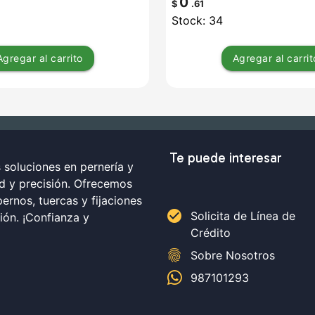
0
$
.61
Stock: 34
Agregar
al carrito
Agregar
al carrit
Te puede interesar
soluciones en pernería y
ad y precisión. Ofrecemos
ernos, tuercas y fijaciones
check_circle
Solicita de Línea de
ción. ¡Confianza y
Crédito
fingerprint
Sobre Nosotros
987101293