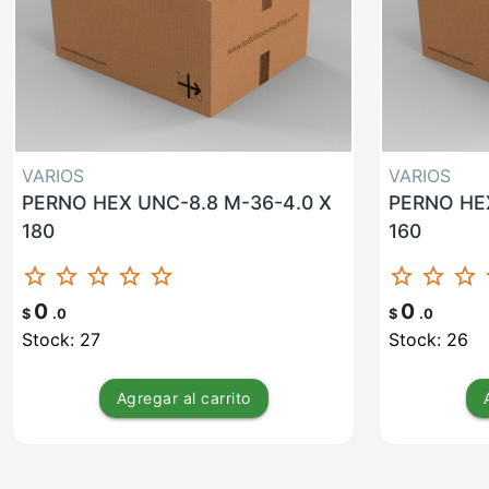
VARIOS
VARIOS
PERNO HEX UNC-8.8 M-36-4.0 X
PERNO HEX
180
160
star_border
star_border
star_border
star_border
star_border
star_border
star_border
star_border
st
0
0
$
.0
$
.0
Stock: 27
Stock: 26
Agregar
al carrito