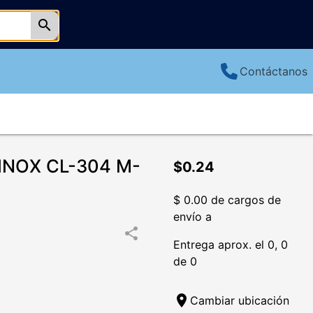
search
Contáctanos
INOX CL-304 M-
$0.24
$ 0.00 de cargos de
envío a
share
Entrega aprox. el 0, 0
de 0
location_on
Cambiar ubicación