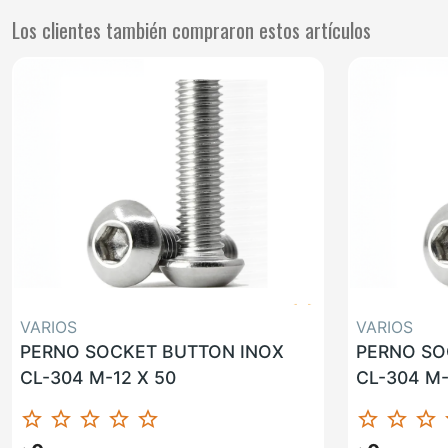
Los clientes también compraron estos artículos
VARIOS
VARIOS
PERNO SOCKET BUTTON INOX
PERNO SO
CL-304 M-12 X 50
CL-304 M-
star_border
star_border
star_border
star_border
star_border
star_border
star_border
star_border
st