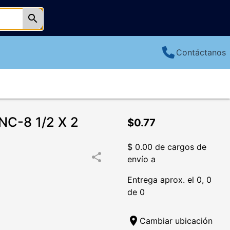
search
Contáctanos
C-8 1/2 X 2
$0.77
$ 0.00 de cargos de
share
envío a
Entrega aprox. el 0, 0
de 0
location_on
Cambiar ubicación