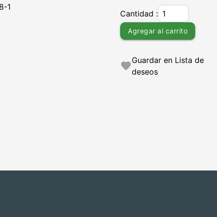
8-1
Cantidad :
Agregar al carrito
Guardar en Lista de
favorite
deseos