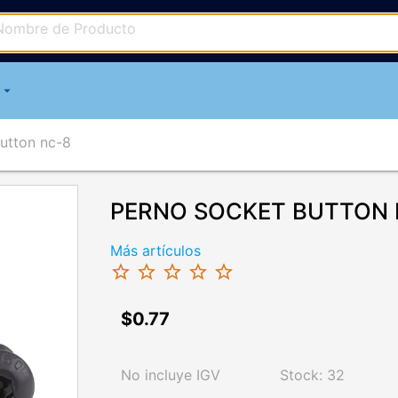
arrow_drop_down
utton nc-8
PERNO SOCKET BUTTON N
Más artículos
star_border
star_border
star_border
star_border
star_border
$0.77
chevron_right
No incluye IGV
Stock: 32