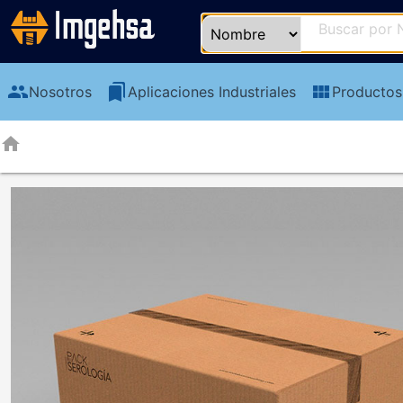
group
bookmarks
view_module
Nosotros
Aplicaciones Industriales
Productos
home