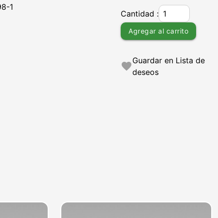
98-1
Cantidad :
Agregar al carrito
Guardar en Lista de
favorite
deseos