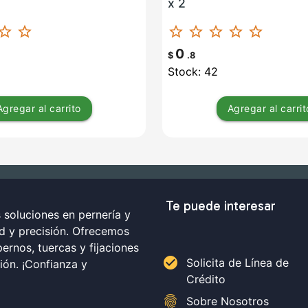
x 2
ar_border
star_border
star_border
star_border
star_border
star_border
star_border
0
$
.8
Stock: 42
Agregar
al carrito
Agregar
al carrit
Te puede interesar
soluciones en pernería y
ad y precisión. Ofrecemos
ernos, tuercas y fijaciones
check_circle
Solicita de Línea de
ción. ¡Confianza y
Crédito
fingerprint
Sobre Nosotros