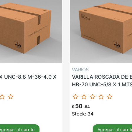
VARIOS
 UNC-8.8 M-36-4.0 X
VARILLA ROSCADA DE
HB-70 UNC-5/8 X 1 MT
ar_border
star_border
star_border
star_border
star_border
star_border
star_border
50
$
.54
Stock: 34
Agregar
al carrito
Agregar
al carrit