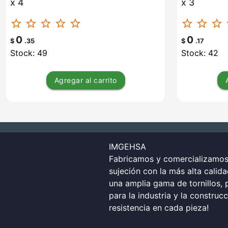
x 4
x 3
star_border
star_border
star_border
star_border
star_border
star_border
star_border
star_border
st
0
0
$
.35
$
.17
Stock: 49
Stock: 42
Agregar
al carrito
IMGEHSA
Fabricamos y comercializamos 
sujeción con la más alta calid
una amplia gama de tornillos, p
para la industria y la construc
resistencia en cada pieza!