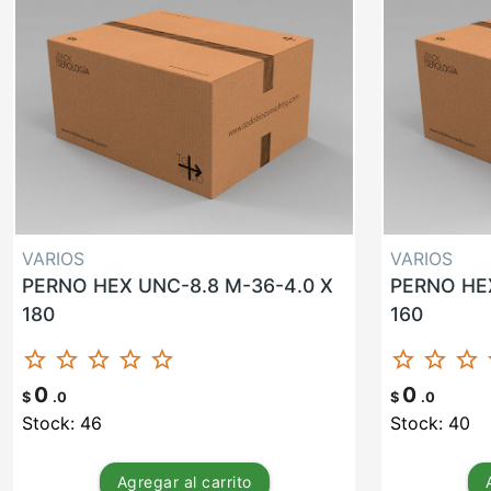
VARIOS
VARIOS
PERNO HEX UNC-8.8 M-36-4.0 X
PERNO HEX
180
160
star_border
star_border
star_border
star_border
star_border
star_border
star_border
star_border
st
0
0
$
.0
$
.0
Stock: 46
Stock: 40
Agregar
al carrito