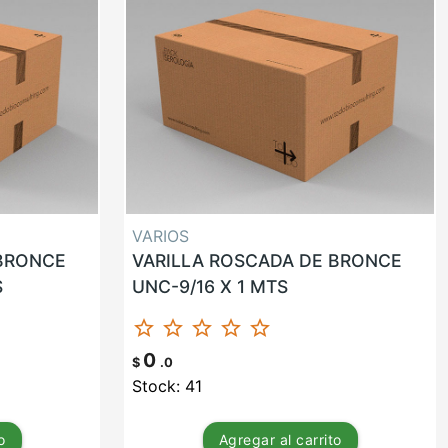
VARIOS
 BRONCE
VARILLA ROSCADA DE BRONCE
S
UNC-9/16 X 1 MTS
star_border
star_border
star_border
star_border
star_border
0
$
.0
Stock: 41
o
Agregar
al carrito