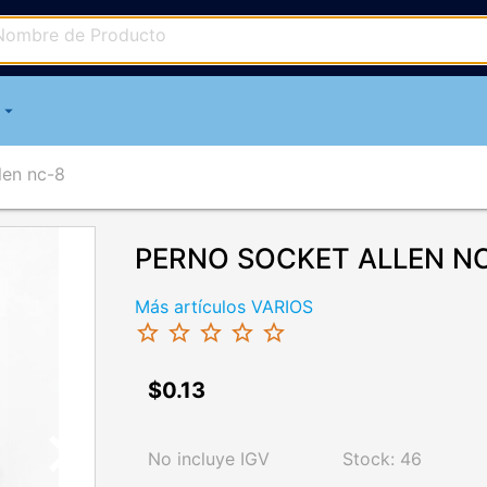
arrow_drop_down
len nc-8
PERNO SOCKET ALLEN NC-
Más artículos VARIOS
star_border
star_border
star_border
star_border
star_border
$0.13
chevron_right
No incluye IGV
Stock: 46