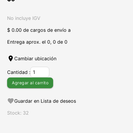
No incluye IGV
$ 0.00 de cargos de envío a
Entrega aprox. el 0, 0 de 0
location_on
Cambiar ubicación
Cantidad :
Agregar al carrito
favorite
Guardar en Lista de deseos
Stock: 32