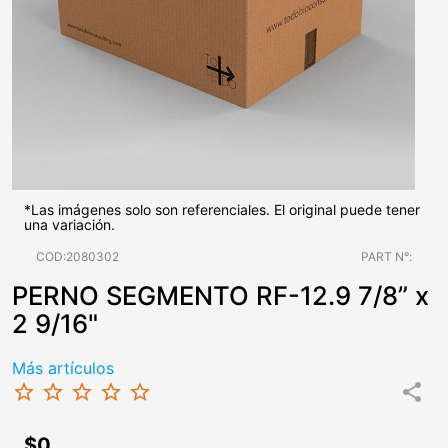
*Las imágenes solo son referenciales. El original puede tener
una variación.
COD:2080302
PART N°:
PERNO SEGMENTO RF-12.9 7/8” x
2 9/16"
Más artículos
star_border
star_border
star_border
star_border
star_border
share
$0