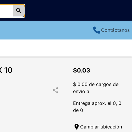
search
Contáctanos
X 10
$0.03
$ 0.00 de cargos de
share
envío a
Entrega aprox. el 0, 0
de 0
location_on
Cambiar ubicación