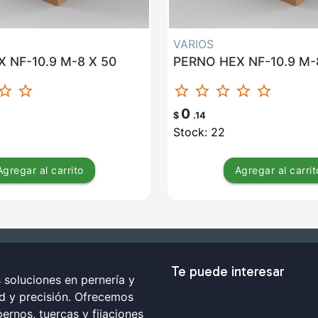
VARIOS
 NF-10.9 M-8 X 50
PERNO HEX NF-10.9 M-
ar_border
star_border
star_border
star_border
star_border
star_border
star_border
0
$
.14
Stock: 22
Agregar
al carrito
Agregar
al carrit
Te puede interesar
soluciones en pernería y
ad y precisión. Ofrecemos
ernos, tuercas y fijaciones