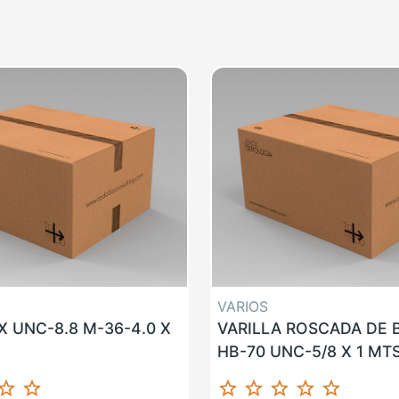
VARIOS
 UNC-8.8 M-36-4.0 X
VARILLA ROSCADA DE
HB-70 UNC-5/8 X 1 MT
ar_border
star_border
star_border
star_border
star_border
star_border
star_border