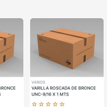
VARIOS
 BRONCE
VARILLA ROSCADA DE BRONCE
S
UNC-9/16 X 1 MTS
star_border
star_border
star_border
star_border
star_border