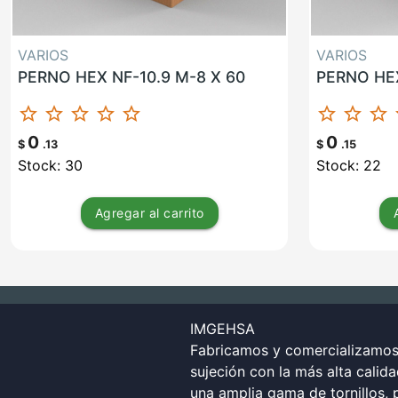
VARIOS
VARIOS
PERNO HEX NF-10.9 M-8 X 60
PERNO HEX
star_border
star_border
star_border
star_border
star_border
star_border
star_border
star_border
st
0
0
$
.13
$
.15
Stock: 30
Stock: 22
Agregar
al carrito
IMGEHSA
Fabricamos y comercializamos 
sujeción con la más alta calid
una amplia gama de tornillos, p