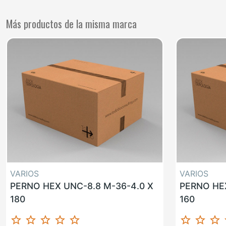
Más productos de la misma marca
VARIOS
VARIOS
PERNO HEX UNC-8.8 M-36-4.0 X
PERNO HEX
180
160
star_border
star_border
star_border
star_border
star_border
star_border
star_border
star_border
st