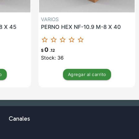
VARIOS
8 X 45
PERNO HEX NF-10.9 M-8 X 40
star_border
star_border
star_border
star_border
star_border
0
$
.12
Stock: 36
o
Agregar
al carrito
Canales