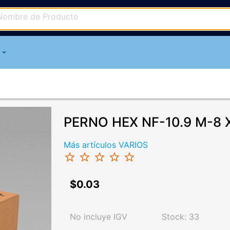
arrow_drop_down
PERNO HEX NF-10.9 M-8 
Más artículos VARIOS
star_border
star_border
star_border
star_border
star_border
$0.03
No incluye IGV
Stock: 33