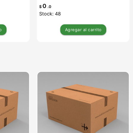
0
$
.0
Stock: 48
o
Agregar
al carrito