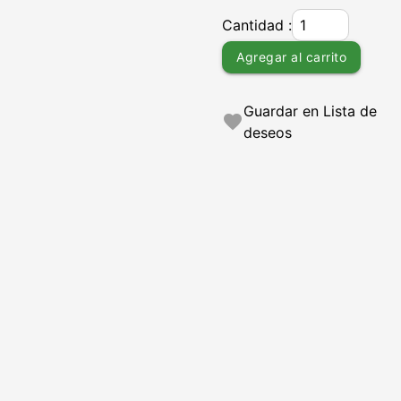
Cantidad :
Agregar al carrito
Guardar en Lista de
favorite
deseos