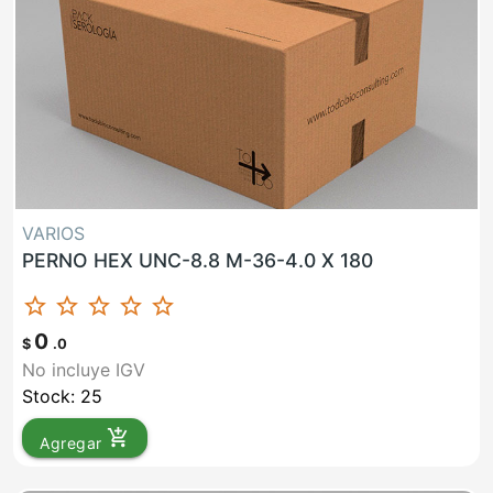
VARIOS
PERNO HEX UNC-8.8 M-36-4.0 X 180
star_border
star_border
star_border
star_border
star_border
0
$
.0
No incluye IGV
Stock: 25
add_shopping_cart
Agregar