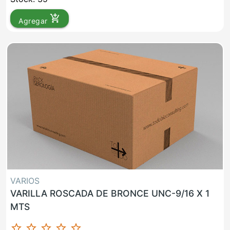
add_shopping_cart
Agregar
VARIOS
VARILLA ROSCADA DE BRONCE UNC-9/16 X 1
MTS
star_border
star_border
star_border
star_border
star_border