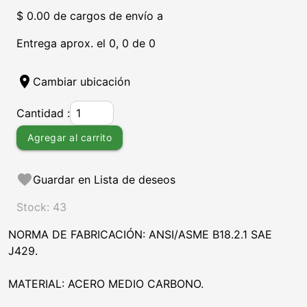
$ 0.00 de cargos de envío a
Entrega aprox. el 0, 0 de 0
location_on
Cambiar ubicación
Cantidad :
Agregar al carrito
favorite
Guardar en Lista de deseos
Stock: 43
NORMA DE FABRICACIÓN: ANSI/ASME B18.2.1 SAE
J429.
MATERIAL: ACERO MEDIO CARBONO.