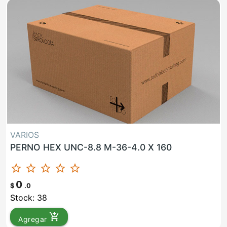
VARIOS
PERNO HEX UNC-8.8 M-36-4.0 X 160
star_border
star_border
star_border
star_border
star_border
0
$
.0
Stock: 38
add_shopping_cart
Agregar