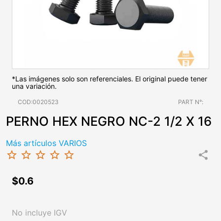
*Las imágenes solo son referenciales. El original puede tener
una variación.
COD:0020523
PART N°:
PERNO HEX NEGRO NC-2 1/2 X 16
Más artículos VARIOS
star_border
star_border
star_border
star_border
star_border
share
$0.6
No incluye IGV