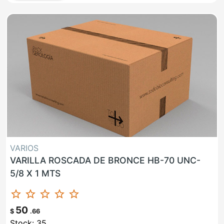
VARIOS
VARILLA ROSCADA DE BRONCE HB-70 UNC-
5/8 X 1 MTS
star_border
star_border
star_border
star_border
star_border
50
$
.66
Stock: 35