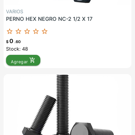
VARIOS
PERNO HEX NEGRO NC-2 1/2 X 17
star_border
star_border
star_border
star_border
star_border
0
$
.60
Stock: 48
add_shopping_cart
Agregar