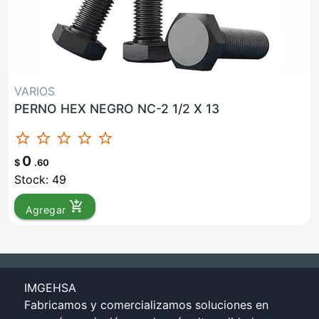
VARIOS
PERNO HEX NEGRO NC-2 1/2 X 13
star_border
star_border
star_border
star_border
star_border
0
$
.60
Stock: 49
add_shopping_cart
Agregar
IMGEHSA
Fabricamos y comercializamos soluciones en