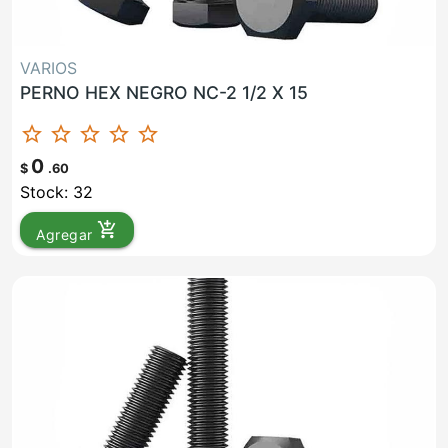
VARIOS
PERNO HEX NEGRO NC-2 1/2 X 15
star_border
star_border
star_border
star_border
star_border
0
$
.60
Stock: 32
add_shopping_cart
Agregar