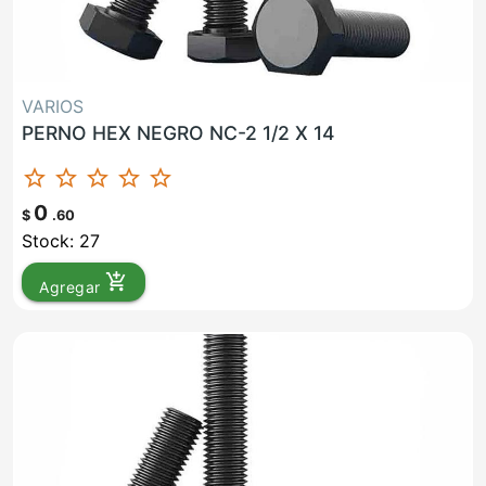
VARIOS
PERNO HEX NEGRO NC-2 1/2 X 14
star_border
star_border
star_border
star_border
star_border
0
$
.60
Stock: 27
add_shopping_cart
Agregar