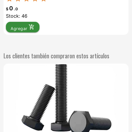
0
$
.0
Stock: 46
add_shopping_cart
Agregar
Los clientes también compraron estos artículos