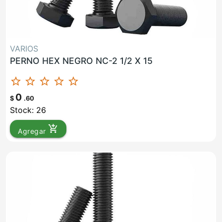
VARIOS
PERNO HEX NEGRO NC-2 1/2 X 15
star_border
star_border
star_border
star_border
star_border
0
$
.60
Stock: 26
add_shopping_cart
Agregar