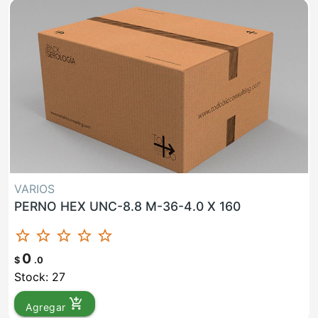
VARIOS
PERNO HEX UNC-8.8 M-36-4.0 X 160
star_border
star_border
star_border
star_border
star_border
0
$
.0
Stock: 27
add_shopping_cart
Agregar