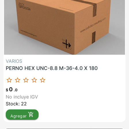
VARIOS
PERNO HEX UNC-8.8 M-36-4.0 X 180
star_border
star_border
star_border
star_border
star_border
0
$
.0
No incluye IGV
Stock: 22
add_shopping_cart
Agregar