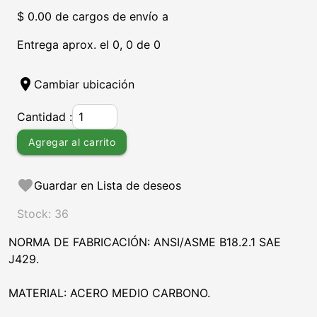
$ 0.00 de cargos de envío a
Entrega aprox. el 0, 0 de 0
location_on
Cambiar ubicación
Cantidad :
Agregar al carrito
favorite
Guardar en Lista de deseos
Stock: 36
NORMA DE FABRICACIÓN: ANSI/ASME B18.2.1 SAE
J429.
MATERIAL: ACERO MEDIO CARBONO.