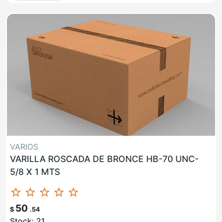
VARIOS
VARILLA ROSCADA DE BRONCE HB-70 UNC-
5/8 X 1 MTS
star_border
star_border
star_border
star_border
star_border
50
$
.54
Stock: 21