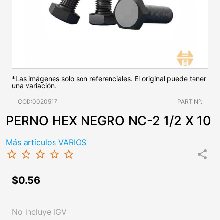
*Las imágenes solo son referenciales. El original puede tener
una variación.
COD:0020517
PART N°:
PERNO HEX NEGRO NC-2 1/2 X 10
Más artículos VARIOS
star_border
star_border
star_border
star_border
star_border
share
$0.56
No incluye IGV