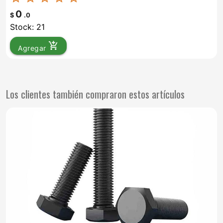
0
$
.0
Stock: 21
add_shopping_cart
Agregar
Los clientes también compraron estos artículos