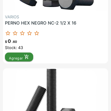
VARIOS
PERNO HEX NEGRO NC-2 1/2 X 16
star_border
star_border
star_border
star_border
star_border
0
$
.60
Stock: 43
add_shopping_cart
Agregar