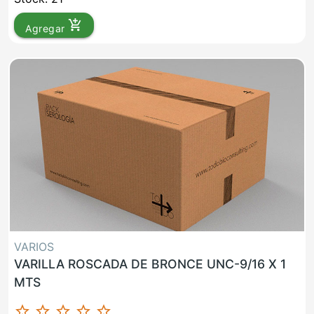
add_shopping_cart
Agregar
VARIOS
VARILLA ROSCADA DE BRONCE UNC-9/16 X 1
MTS
star_border
star_border
star_border
star_border
star_border