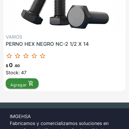
VARIOS
PERNO HEX NEGRO NC-2 1/2 X 14
star_border
star_border
star_border
star_border
star_border
0
$
.60
Stock: 47
add_shopping_cart
Agregar
IMGEHSA
Fabricamos y comercializamos soluciones en