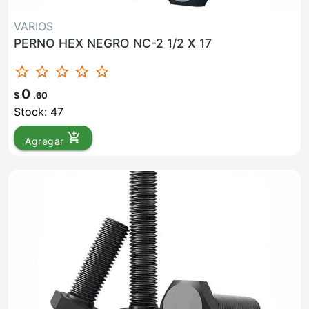
VARIOS
PERNO HEX NEGRO NC-2 1/2 X 17
star_border
star_border
star_border
star_border
star_border
0
$
.60
Stock: 47
add_shopping_cart
Agregar