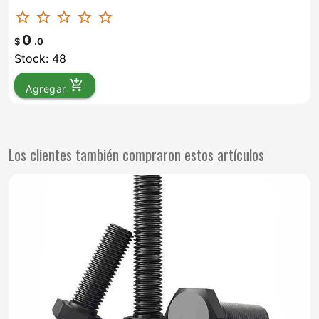
star_border
star_border
star_border
star_border
star_border
0
$
.0
Stock: 48
add_shopping_cart
Agregar
Los clientes también compraron estos artículos