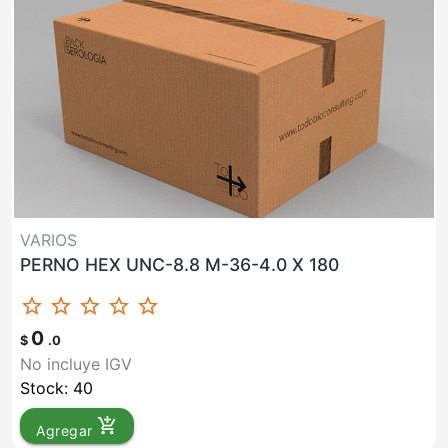
VARIOS
PERNO HEX UNC-8.8 M-36-4.0 X 180
star_border
star_border
star_border
star_border
star_border
0
$
.0
No incluye IGV
Stock: 40
add_shopping_cart
Agregar