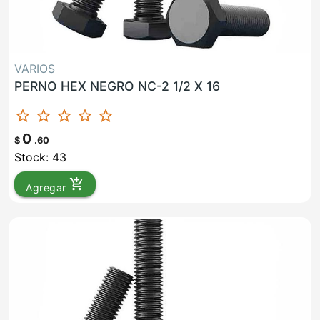
VARIOS
PERNO HEX NEGRO NC-2 1/2 X 16
star_border
star_border
star_border
star_border
star_border
0
$
.60
Stock: 43
add_shopping_cart
Agregar