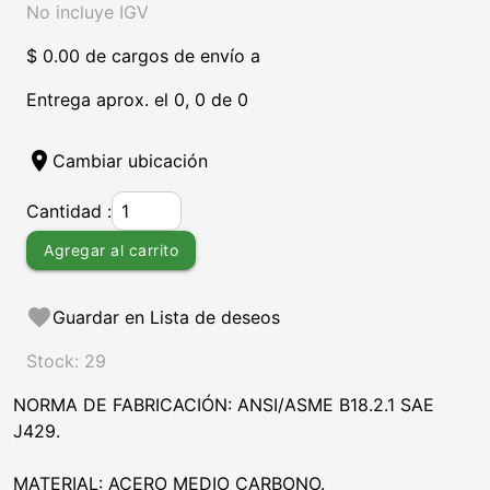
No incluye IGV
$ 0.00 de cargos de envío a
Entrega aprox. el 0, 0 de 0
location_on
Cambiar ubicación
Cantidad :
Agregar al carrito
favorite
Guardar en Lista de deseos
Stock: 29
NORMA DE FABRICACIÓN: ANSI/ASME B18.2.1 SAE
J429.
MATERIAL: ACERO MEDIO CARBONO.