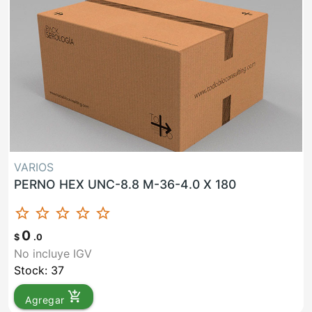
VARIOS
PERNO HEX UNC-8.8 M-36-4.0 X 180
star_border
star_border
star_border
star_border
star_border
0
$
.0
No incluye IGV
Stock: 37
add_shopping_cart
Agregar