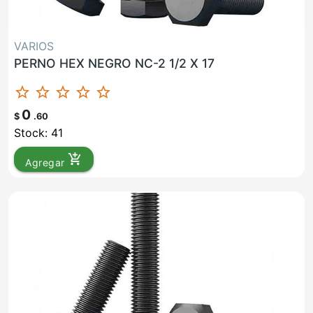
VARIOS
PERNO HEX NEGRO NC-2 1/2 X 17
star_border
star_border
star_border
star_border
star_border
0
$
.60
Stock: 41
add_shopping_cart
Agregar