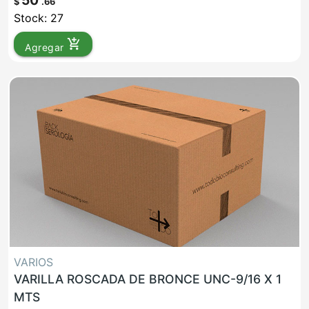
50
$
.66
Stock: 27
add_shopping_cart
Agregar
VARIOS
VARILLA ROSCADA DE BRONCE UNC-9/16 X 1
MTS