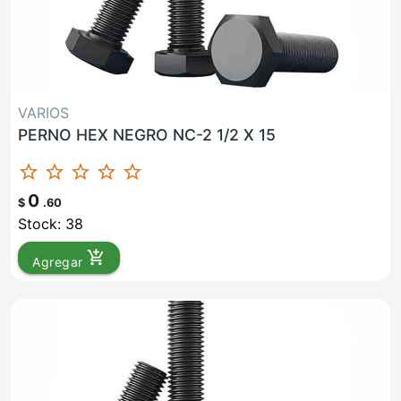
VARIOS
PERNO HEX NEGRO NC-2 1/2 X 15
star_border
star_border
star_border
star_border
star_border
0
$
.60
Stock: 38
add_shopping_cart
Agregar