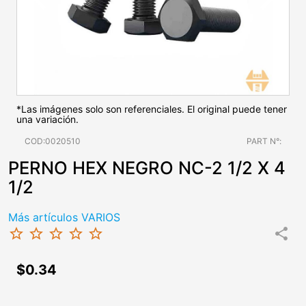
*Las imágenes solo son referenciales. El original puede tener
una variación.
COD:0020510
PART N°:
PERNO HEX NEGRO NC-2 1/2 X 4
1/2
Más artículos VARIOS
star_border
star_border
star_border
star_border
star_border
share
$0.34