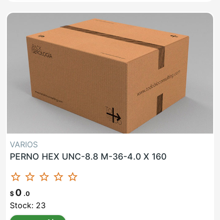
VARIOS
PERNO HEX UNC-8.8 M-36-4.0 X 160
star_border
star_border
star_border
star_border
star_border
0
$
.0
Stock: 23