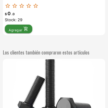
star_border
star_border
star_border
star_border
star_border
0
$
.0
Stock: 29
add_shopping_cart
Agregar
Los clientes también compraron estos artículos