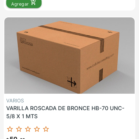
add_shopping_cart
Agregar
VARIOS
VARILLA ROSCADA DE BRONCE HB-70 UNC-
5/8 X 1 MTS
star_border
star_border
star_border
star_border
star_border