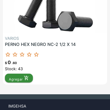
VARIOS
PERNO HEX NEGRO NC-2 1/2 X 14
star_border
star_border
star_border
star_border
star_border
0
$
.60
Stock: 43
add_shopping_cart
Agregar
IMGEHSA