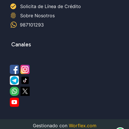
check_circle
Solicita de Línea de Crédito
fingerprint
Sobre Nosotros
987101293
Canales
Gestionado con
Worflex.com