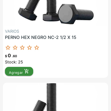
VARIOS
PERNO HEX NEGRO NC-2 1/2 X 15
star_border
star_border
star_border
star_border
star_border
0
$
.60
Stock: 25
add_shopping_cart
Agregar