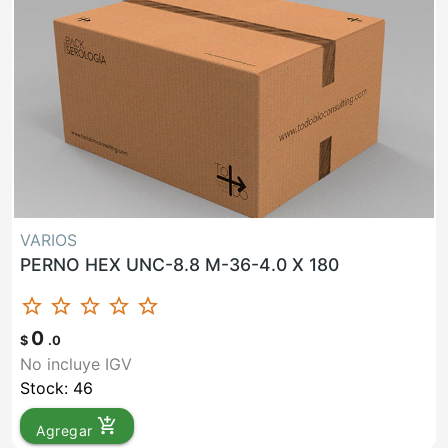
VARIOS
PERNO HEX UNC-8.8 M-36-4.0 X 180
star_border
star_border
star_border
star_border
star_border
0
$
.0
No incluye IGV
Stock: 46
add_shopping_cart
Agregar