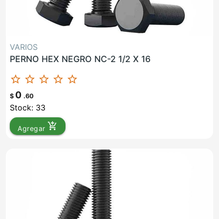
VARIOS
PERNO HEX NEGRO NC-2 1/2 X 16
star_border
star_border
star_border
star_border
star_border
0
$
.60
Stock: 33
add_shopping_cart
Agregar