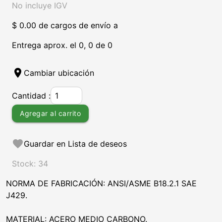
No incluye IGV
$ 0.00 de cargos de envío a
Entrega aprox. el 0, 0 de 0
location_on
Cambiar ubicación
Cantidad :
Agregar al carrito
favorite
Guardar en Lista de deseos
Stock: 34
NORMA DE FABRICACIÓN: ANSI/ASME B18.2.1 SAE
J429.
MATERIAL: ACERO MEDIO CARBONO.