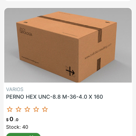
VARIOS
PERNO HEX UNC-8.8 M-36-4.0 X 160
star_border
star_border
star_border
star_border
star_border
0
$
.0
Stock: 40