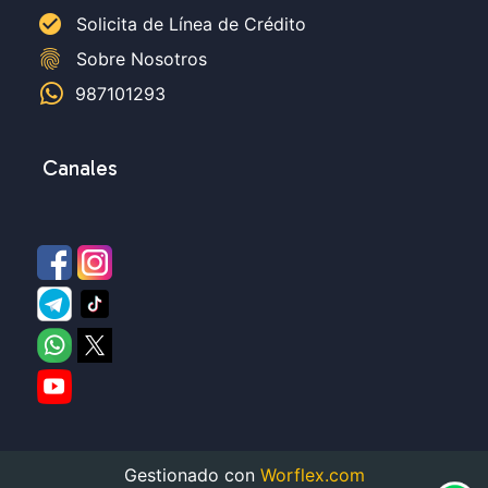
check_circle
Solicita de Línea de Crédito
fingerprint
Sobre Nosotros
987101293
Canales
Gestionado con
Worflex.com