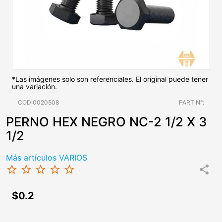
*Las imágenes solo son referenciales. El original puede tener
una variación.
COD:0020508
PART N°:
PERNO HEX NEGRO NC-2 1/2 X 3
1/2
Más artículos VARIOS
star_border
star_border
star_border
star_border
star_border
share
$0.2