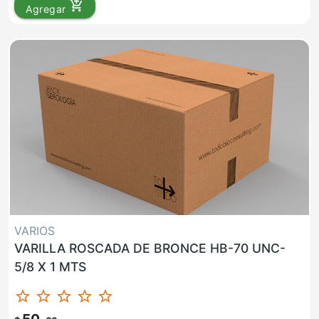
add_shopping_cart
Agregar
VARIOS
VARILLA ROSCADA DE BRONCE HB-70 UNC-
5/8 X 1 MTS
star_border
star_border
star_border
star_border
star_border