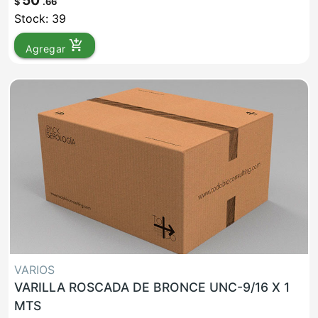
50
$
.66
Stock: 39
add_shopping_cart
Agregar
VARIOS
VARILLA ROSCADA DE BRONCE UNC-9/16 X 1
MTS