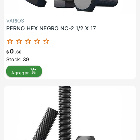
VARIOS
PERNO HEX NEGRO NC-2 1/2 X 17
star_border
star_border
star_border
star_border
star_border
0
$
.60
Stock: 39
add_shopping_cart
Agregar