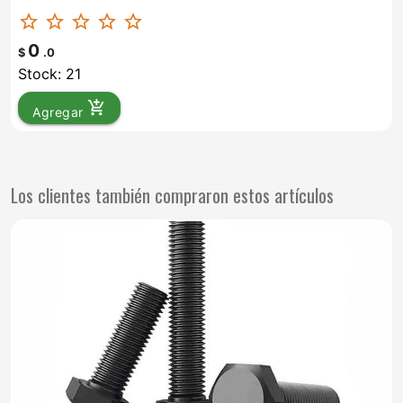
star_border
star_border
star_border
star_border
star_border
0
$
.0
Stock: 21
add_shopping_cart
Agregar
Los clientes también compraron estos artículos