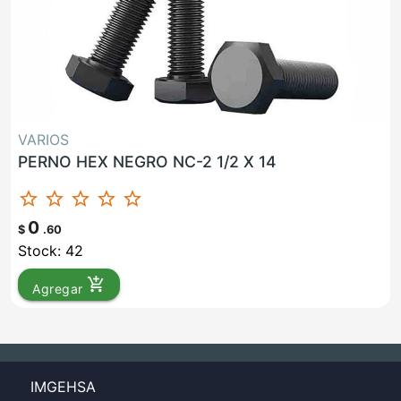
VARIOS
PERNO HEX NEGRO NC-2 1/2 X 14
star_border
star_border
star_border
star_border
star_border
0
$
.60
Stock: 42
add_shopping_cart
Agregar
IMGEHSA